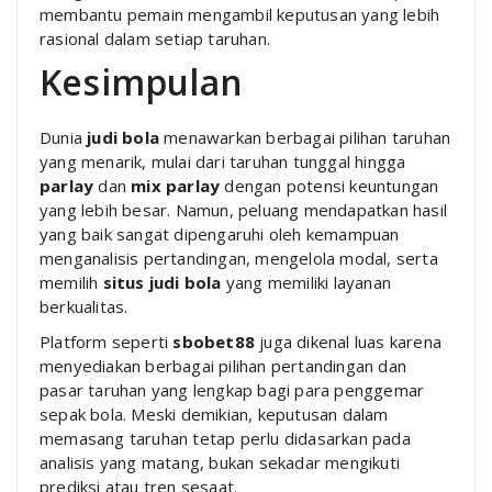
membantu pemain mengambil keputusan yang lebih
rasional dalam setiap taruhan.
Kesimpulan
Dunia
judi bola
menawarkan berbagai pilihan taruhan
yang menarik, mulai dari taruhan tunggal hingga
parlay
dan
mix parlay
dengan potensi keuntungan
yang lebih besar. Namun, peluang mendapatkan hasil
yang baik sangat dipengaruhi oleh kemampuan
menganalisis pertandingan, mengelola modal, serta
memilih
situs judi bola
yang memiliki layanan
berkualitas.
Platform seperti
sbobet88
juga dikenal luas karena
menyediakan berbagai pilihan pertandingan dan
pasar taruhan yang lengkap bagi para penggemar
sepak bola. Meski demikian, keputusan dalam
memasang taruhan tetap perlu didasarkan pada
analisis yang matang, bukan sekadar mengikuti
prediksi atau tren sesaat.