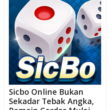
Sicbo Online Bukan
Sekadar Tebak Angka,