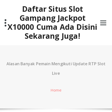
Skip
Daftar Situs Slot
to
content
Gampang Jackpot
X10000 Cuma Ada Disini
Sekarang Juga!
Alasan Banyak Pemain Mengikuti Update RTP Slot
Live
Home