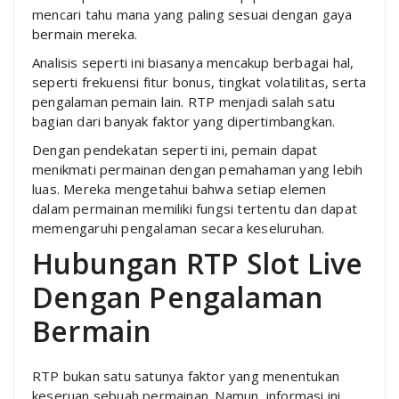
mencari tahu mana yang paling sesuai dengan gaya
bermain mereka.
Analisis seperti ini biasanya mencakup berbagai hal,
seperti frekuensi fitur bonus, tingkat volatilitas, serta
pengalaman pemain lain. RTP menjadi salah satu
bagian dari banyak faktor yang dipertimbangkan.
Dengan pendekatan seperti ini, pemain dapat
menikmati permainan dengan pemahaman yang lebih
luas. Mereka mengetahui bahwa setiap elemen
dalam permainan memiliki fungsi tertentu dan dapat
memengaruhi pengalaman secara keseluruhan.
Hubungan RTP Slot Live
Dengan Pengalaman
Bermain
RTP bukan satu satunya faktor yang menentukan
keseruan sebuah permainan. Namun, informasi ini