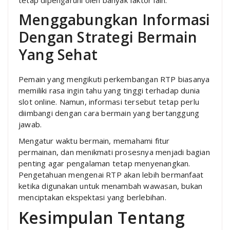
Menggabungkan Informasi
Dengan Strategi Bermain
Yang Sehat
Pemain yang mengikuti perkembangan RTP biasanya
memiliki rasa ingin tahu yang tinggi terhadap dunia
slot online. Namun, informasi tersebut tetap perlu
diimbangi dengan cara bermain yang bertanggung
jawab.
Mengatur waktu bermain, memahami fitur
permainan, dan menikmati prosesnya menjadi bagian
penting agar pengalaman tetap menyenangkan.
Pengetahuan mengenai RTP akan lebih bermanfaat
ketika digunakan untuk menambah wawasan, bukan
menciptakan ekspektasi yang berlebihan.
Kesimpulan Tentang