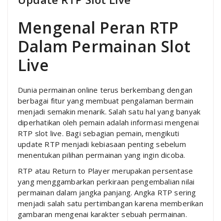
Mengenal Peran RTP
Dalam Permainan Slot
Live
Dunia permainan online terus berkembang dengan
berbagai fitur yang membuat pengalaman bermain
menjadi semakin menarik. Salah satu hal yang banyak
diperhatikan oleh pemain adalah informasi mengenai
RTP slot live. Bagi sebagian pemain, mengikuti
update RTP menjadi kebiasaan penting sebelum
menentukan pilihan permainan yang ingin dicoba.
RTP atau Return to Player merupakan persentase
yang menggambarkan perkiraan pengembalian nilai
permainan dalam jangka panjang. Angka RTP sering
menjadi salah satu pertimbangan karena memberikan
gambaran mengenai karakter sebuah permainan.