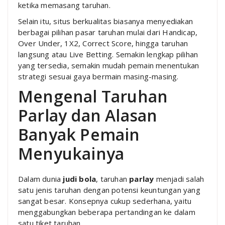
ketika memasang taruhan.
Selain itu, situs berkualitas biasanya menyediakan
berbagai pilihan pasar taruhan mulai dari Handicap,
Over Under, 1X2, Correct Score, hingga taruhan
langsung atau Live Betting. Semakin lengkap pilihan
yang tersedia, semakin mudah pemain menentukan
strategi sesuai gaya bermain masing-masing.
Mengenal Taruhan
Parlay dan Alasan
Banyak Pemain
Menyukainya
Dalam dunia
judi bola
, taruhan
parlay
menjadi salah
satu jenis taruhan dengan potensi keuntungan yang
sangat besar. Konsepnya cukup sederhana, yaitu
menggabungkan beberapa pertandingan ke dalam
satu tiket taruhan.