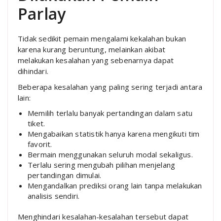
Parlay
Tidak sedikit pemain mengalami kekalahan bukan
karena kurang beruntung, melainkan akibat
melakukan kesalahan yang sebenarnya dapat
dihindari.
Beberapa kesalahan yang paling sering terjadi antara
lain:
Memilih terlalu banyak pertandingan dalam satu
tiket.
Mengabaikan statistik hanya karena mengikuti tim
favorit.
Bermain menggunakan seluruh modal sekaligus.
Terlalu sering mengubah pilihan menjelang
pertandingan dimulai.
Mengandalkan prediksi orang lain tanpa melakukan
analisis sendiri.
Menghindari kesalahan-kesalahan tersebut dapat