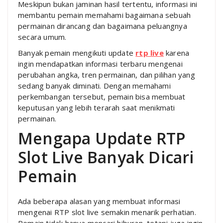
Meskipun bukan jaminan hasil tertentu, informasi ini
membantu pemain memahami bagaimana sebuah
permainan dirancang dan bagaimana peluangnya
secara umum.
Banyak pemain mengikuti update
rtp live
karena
ingin mendapatkan informasi terbaru mengenai
perubahan angka, tren permainan, dan pilihan yang
sedang banyak diminati. Dengan memahami
perkembangan tersebut, pemain bisa membuat
keputusan yang lebih terarah saat menikmati
permainan.
Mengapa Update RTP
Slot Live Banyak Dicari
Pemain
Ada beberapa alasan yang membuat informasi
mengenai RTP slot live semakin menarik perhatian.
Pemain tidak hanya mencari hiburan, tetapi juga ingin