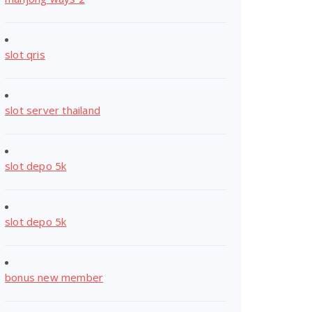
slot qris
slot server thailand
slot depo 5k
slot depo 5k
bonus new member