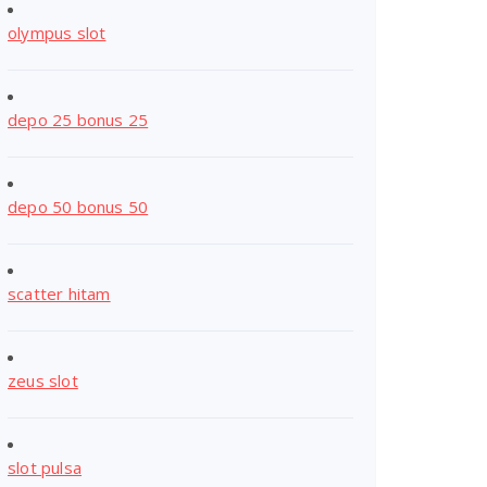
olympus slot
depo 25 bonus 25
depo 50 bonus 50
scatter hitam
zeus slot
slot pulsa