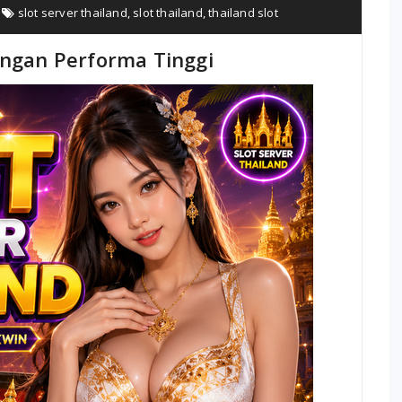
slot server thailand
,
slot thailand
,
thailand slot
engan Performa Tinggi