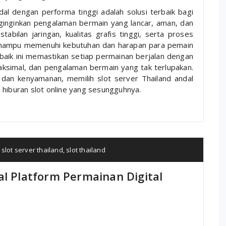
al dengan performa tinggi adalah solusi terbaik bagi
ginginkan pengalaman bermain yang lancar, aman, dan
bilan jaringan, kualitas grafis tinggi, serta proses
i mampu memenuhi kebutuhan dan harapan para pemain
baik ini memastikan setiap permainan berjalan dengan
simal, dan pengalaman bermain yang tak terlupakan.
 dan kenyamanan, memilih slot server Thailand andal
 hiburan slot online yang sesungguhnya.
,
slot server thailand
,
slot thailand
al Platform Permainan Digital