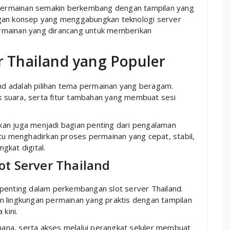
ermainan semakin berkembang dengan tampilan yang
dengan konsep yang menggabungkan teknologi server
permainan yang dirancang untuk memberikan
er Thailand yang Populer
and adalah pilihan tema permainan yang beragam.
ek suara, serta fitur tambahan yang membuat sesi
nakan juga menjadi bagian penting dari pengalaman
 menghadirkan proses permainan yang cepat, stabil,
gkat digital.
ot Server Thailand
 penting dalam perkembangan slot server Thailand.
n lingkungan permainan yang praktis dengan tampilan
kini.
rhana, serta akses melalui perangkat seluler membuat