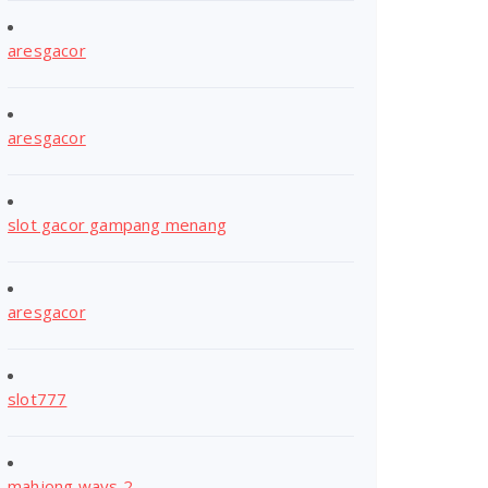
aresgacor
aresgacor
slot gacor gampang menang
aresgacor
slot777
mahjong ways 2