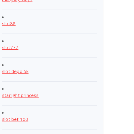
slot88
slot777
slot depo 5k
starlight princess
slot bet 100