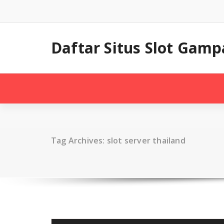
Skip
to
content
Daftar Situs Slot Gamp
Tag Archives: slot server thailand