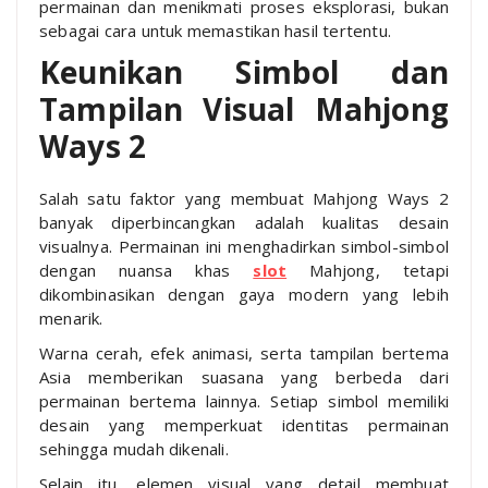
permainan dan menikmati proses eksplorasi, bukan
sebagai cara untuk memastikan hasil tertentu.
Keunikan Simbol dan
Tampilan Visual Mahjong
Ways 2
Salah satu faktor yang membuat Mahjong Ways 2
banyak diperbincangkan adalah kualitas desain
visualnya. Permainan ini menghadirkan simbol-simbol
dengan nuansa khas
slot
Mahjong, tetapi
dikombinasikan dengan gaya modern yang lebih
menarik.
Warna cerah, efek animasi, serta tampilan bertema
Asia memberikan suasana yang berbeda dari
permainan bertema lainnya. Setiap simbol memiliki
desain yang memperkuat identitas permainan
sehingga mudah dikenali.
Selain itu, elemen visual yang detail membuat