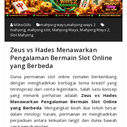
M0nsG0ls
mahjong ways
,
mahjong ways 2
mahjong
,
mahjong slot
,
Mahjong Ways
,
Mahjong Ways 2
,
Slot Mahjong
Zeus vs Hades Menawarkan
Pengalaman Bermain Slot Online
yang Berbeda
Dunia permainan slot online semakin berkembang
dengan menghadirkan berbagai tema kreatif yang
terinspirasi dari cerita legendaris. Salah satu konsep
yang menarik perhatian adalah
Zeus vs Hades
Menawarkan Pengalaman Bermain Slot Online
yang Berbeda
. Mengangkat kisah dua tokoh besar
dalam mitologi Yunani, permainan ini menghadirkan
perpaduan antara kekuatan langit dan dunia bawah
yang penuh misteri.