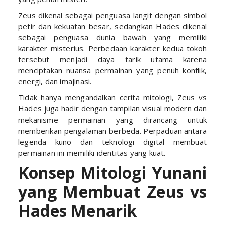
Zeus dikenal sebagai penguasa langit dengan simbol
petir dan kekuatan besar, sedangkan Hades dikenal
sebagai penguasa dunia bawah yang memiliki
karakter misterius. Perbedaan karakter kedua tokoh
tersebut menjadi daya tarik utama karena
menciptakan nuansa permainan yang penuh konflik,
energi, dan imajinasi.
Tidak hanya mengandalkan cerita mitologi, Zeus vs
Hades juga hadir dengan tampilan visual modern dan
mekanisme permainan yang dirancang untuk
memberikan pengalaman berbeda. Perpaduan antara
legenda kuno dan teknologi digital membuat
permainan ini memiliki identitas yang kuat.
Konsep Mitologi Yunani
yang Membuat Zeus vs
Hades Menarik