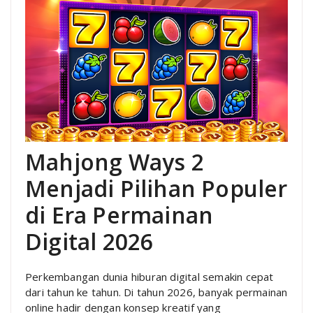
Mahjong Ways 2
Menjadi Pilihan Populer
di Era Permainan
Digital 2026
Perkembangan dunia hiburan digital semakin cepat
dari tahun ke tahun. Di tahun 2026, banyak permainan
online hadir dengan konsep kreatif yang