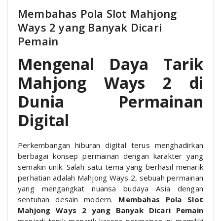
Membahas Pola Slot Mahjong
Ways 2 yang Banyak Dicari
Pemain
Mengenal Daya Tarik
Mahjong Ways 2 di
Dunia Permainan
Digital
Perkembangan hiburan digital terus menghadirkan
berbagai konsep permainan dengan karakter yang
semakin unik. Salah satu tema yang berhasil menarik
perhatian adalah Mahjong Ways 2, sebuah permainan
yang mengangkat nuansa budaya Asia dengan
sentuhan desain modern.
Membahas Pola Slot
Mahjong Ways 2 yang Banyak Dicari Pemain
menjadi topik menarik karena permainan ini memiliki