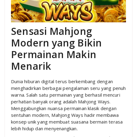
Sensasi Mahjong
Modern yang Bikin
Permainan Makin
Menarik
Dunia hiburan digital terus berkembang dengan
menghadirkan berbagai pengalaman seru yang penuh
warna. Salah satu permainan yang berhasil mencuri
perhatian banyak orang adalah Mahjong Ways.
Menggabungkan nuansa permainan klasik dengan
sentuhan modern, Mahjong Ways hadir membawa
konsep unik yang membuat suasana bermain terasa
lebih hidup dan menyenangkan.