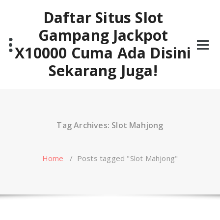
Skip
Daftar Situs Slot
to
content
Gampang Jackpot
X10000 Cuma Ada Disini
Sekarang Juga!
Tag Archives: Slot Mahjong
Home
/
Posts tagged "Slot Mahjong"