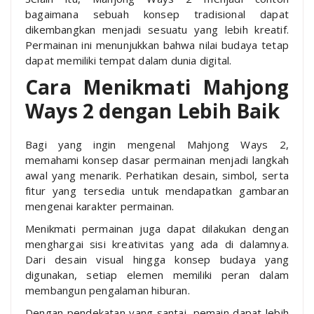
bagaimana sebuah konsep tradisional dapat
dikembangkan menjadi sesuatu yang lebih kreatif.
Permainan ini menunjukkan bahwa nilai budaya tetap
dapat memiliki tempat dalam dunia digital.
Cara Menikmati Mahjong
Ways 2 dengan Lebih Baik
Bagi yang ingin mengenal Mahjong Ways 2,
memahami konsep dasar permainan menjadi langkah
awal yang menarik. Perhatikan desain, simbol, serta
fitur yang tersedia untuk mendapatkan gambaran
mengenai karakter permainan.
Menikmati permainan juga dapat dilakukan dengan
menghargai sisi kreativitas yang ada di dalamnya.
Dari desain visual hingga konsep budaya yang
digunakan, setiap elemen memiliki peran dalam
membangun pengalaman hiburan.
Dengan pendekatan yang santai, pemain dapat lebih