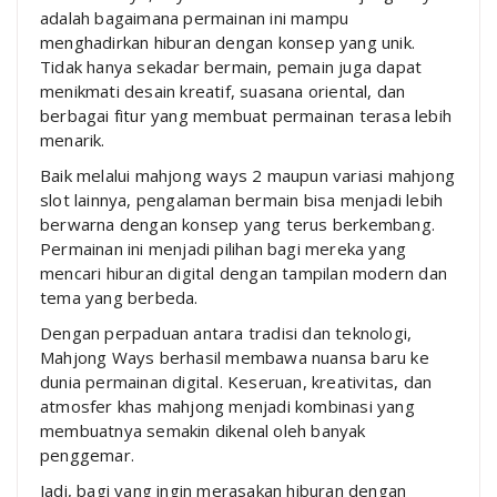
adalah bagaimana permainan ini mampu
menghadirkan hiburan dengan konsep yang unik.
Tidak hanya sekadar bermain, pemain juga dapat
menikmati desain kreatif, suasana oriental, dan
berbagai fitur yang membuat permainan terasa lebih
menarik.
Baik melalui mahjong ways 2 maupun variasi mahjong
slot lainnya, pengalaman bermain bisa menjadi lebih
berwarna dengan konsep yang terus berkembang.
Permainan ini menjadi pilihan bagi mereka yang
mencari hiburan digital dengan tampilan modern dan
tema yang berbeda.
Dengan perpaduan antara tradisi dan teknologi,
Mahjong Ways berhasil membawa nuansa baru ke
dunia permainan digital. Keseruan, kreativitas, dan
atmosfer khas mahjong menjadi kombinasi yang
membuatnya semakin dikenal oleh banyak
penggemar.
Jadi, bagi yang ingin merasakan hiburan dengan