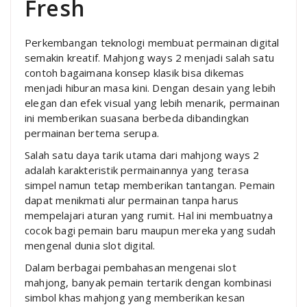
Fresh
Perkembangan teknologi membuat permainan digital
semakin kreatif. Mahjong ways 2 menjadi salah satu
contoh bagaimana konsep klasik bisa dikemas
menjadi hiburan masa kini. Dengan desain yang lebih
elegan dan efek visual yang lebih menarik, permainan
ini memberikan suasana berbeda dibandingkan
permainan bertema serupa.
Salah satu daya tarik utama dari mahjong ways 2
adalah karakteristik permainannya yang terasa
simpel namun tetap memberikan tantangan. Pemain
dapat menikmati alur permainan tanpa harus
mempelajari aturan yang rumit. Hal ini membuatnya
cocok bagi pemain baru maupun mereka yang sudah
mengenal dunia slot digital.
Dalam berbagai pembahasan mengenai slot
mahjong, banyak pemain tertarik dengan kombinasi
simbol khas mahjong yang memberikan kesan