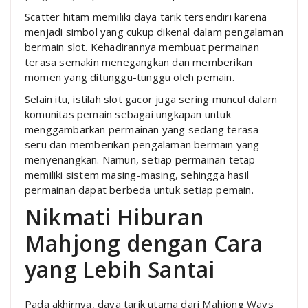
Scatter hitam memiliki daya tarik tersendiri karena
menjadi simbol yang cukup dikenal dalam pengalaman
bermain slot. Kehadirannya membuat permainan
terasa semakin menegangkan dan memberikan
momen yang ditunggu-tunggu oleh pemain.
Selain itu, istilah slot gacor juga sering muncul dalam
komunitas pemain sebagai ungkapan untuk
menggambarkan permainan yang sedang terasa
seru dan memberikan pengalaman bermain yang
menyenangkan. Namun, setiap permainan tetap
memiliki sistem masing-masing, sehingga hasil
permainan dapat berbeda untuk setiap pemain.
Nikmati Hiburan
Mahjong dengan Cara
yang Lebih Santai
Pada akhirnya, daya tarik utama dari Mahjong Ways