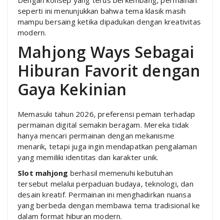
Dengan konsep yang terus berkembang, permainan
seperti ini menunjukkan bahwa tema klasik masih
mampu bersaing ketika dipadukan dengan kreativitas
modern.
Mahjong Ways Sebagai
Hiburan Favorit dengan
Gaya Kekinian
Memasuki tahun 2026, preferensi pemain terhadap
permainan digital semakin beragam. Mereka tidak
hanya mencari permainan dengan mekanisme
menarik, tetapi juga ingin mendapatkan pengalaman
yang memiliki identitas dan karakter unik.
Slot mahjong
berhasil memenuhi kebutuhan
tersebut melalui perpaduan budaya, teknologi, dan
desain kreatif. Permainan ini menghadirkan nuansa
yang berbeda dengan membawa tema tradisional ke
dalam format hiburan modern.