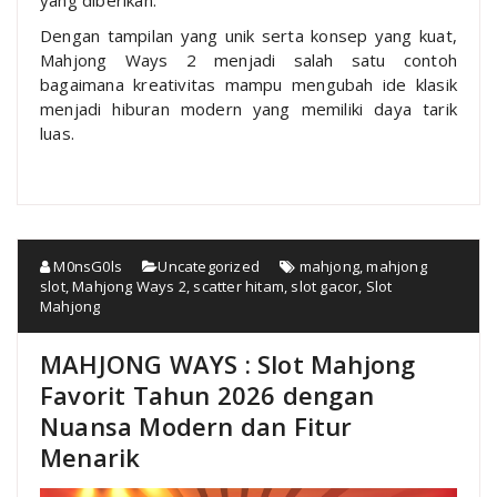
Dengan tampilan yang unik serta konsep yang kuat,
Mahjong Ways 2 menjadi salah satu contoh
bagaimana kreativitas mampu mengubah ide klasik
menjadi hiburan modern yang memiliki daya tarik
luas.
M0nsG0ls
Uncategorized
mahjong
,
mahjong
slot
,
Mahjong Ways 2
,
scatter hitam
,
slot gacor
,
Slot
Mahjong
MAHJONG WAYS : Slot Mahjong
Favorit Tahun 2026 dengan
Nuansa Modern dan Fitur
Menarik