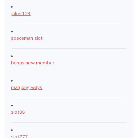
joker123
spaceman slot
bonus new member
mahjong ways
slot88
slot777