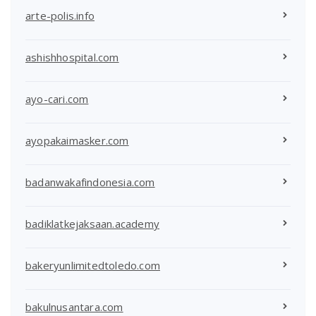
arte-polis.info
ashishhospital.com
ayo-cari.com
ayopakaimasker.com
badanwakafindonesia.com
badiklatkejaksaan.academy
bakeryunlimitedtoledo.com
bakulnusantara.com