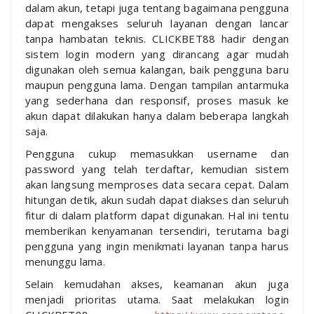
dalam akun, tetapi juga tentang bagaimana pengguna
dapat mengakses seluruh layanan dengan lancar
tanpa hambatan teknis. CLICKBET88 hadir dengan
sistem login modern yang dirancang agar mudah
digunakan oleh semua kalangan, baik pengguna baru
maupun pengguna lama. Dengan tampilan antarmuka
yang sederhana dan responsif, proses masuk ke
akun dapat dilakukan hanya dalam beberapa langkah
saja.
Pengguna cukup memasukkan username dan
password yang telah terdaftar, kemudian sistem
akan langsung memproses data secara cepat. Dalam
hitungan detik, akun sudah dapat diakses dan seluruh
fitur di dalam platform dapat digunakan. Hal ini tentu
memberikan kenyamanan tersendiri, terutama bagi
pengguna yang ingin menikmati layanan tanpa harus
menunggu lama.
Selain kemudahan akses, keamanan akun juga
menjadi prioritas utama. Saat melakukan login