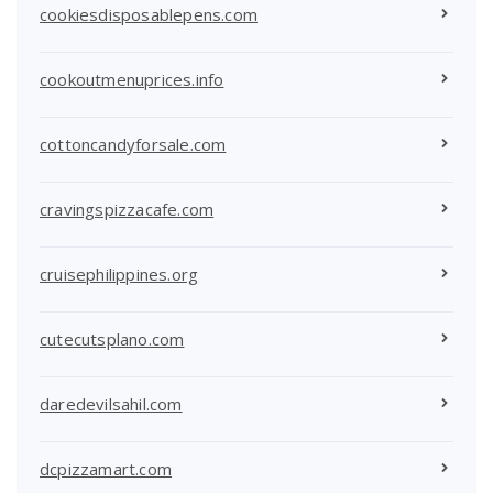
cookiesdisposablepens.com
cookoutmenuprices.info
cottoncandyforsale.com
cravingspizzacafe.com
cruisephilippines.org
cutecutsplano.com
daredevilsahil.com
dcpizzamart.com