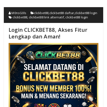
M0nsG0ls
clickbet88
,
clickbet88 daftar
,
clickbet88 login
clickbet88
,
clickbet88 link alternatif
,
clickbet88 login
Login CLICKBET88, Akses Fitur
Lengkap dan Aman!