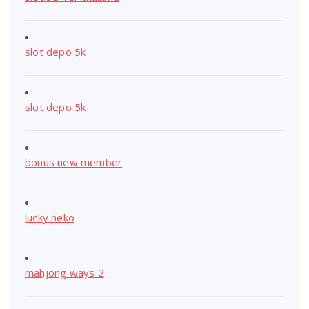
slot depo 5k
slot depo 5k
bonus new member
lucky neko
mahjong ways 2