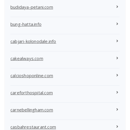
budidaya-petani.com
bung-hatta.info
cabjari-kolonodale.info
cakealways.com
calcioshoponline.com
careforthospital.com
carnebellingham.com
casbahrestaurant.com