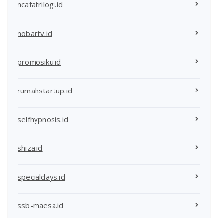
ncafatrilogi.id
nobartv.id
promosiku.id
rumahstartup.id
selfhypnosis.id
shiza.id
specialdays.id
ssb-maesa.id