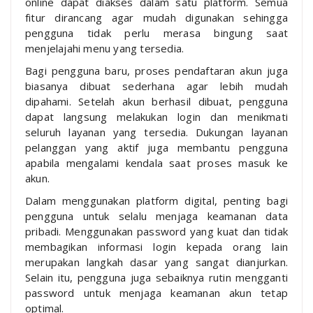
online dapat diakses dalam satu platform. Semua
fitur dirancang agar mudah digunakan sehingga
pengguna tidak perlu merasa bingung saat
menjelajahi menu yang tersedia.
Bagi pengguna baru, proses pendaftaran akun juga
biasanya dibuat sederhana agar lebih mudah
dipahami. Setelah akun berhasil dibuat, pengguna
dapat langsung melakukan login dan menikmati
seluruh layanan yang tersedia. Dukungan layanan
pelanggan yang aktif juga membantu pengguna
apabila mengalami kendala saat proses masuk ke
akun.
Dalam menggunakan platform digital, penting bagi
pengguna untuk selalu menjaga keamanan data
pribadi. Menggunakan password yang kuat dan tidak
membagikan informasi login kepada orang lain
merupakan langkah dasar yang sangat dianjurkan.
Selain itu, pengguna juga sebaiknya rutin mengganti
password untuk menjaga keamanan akun tetap
optimal.