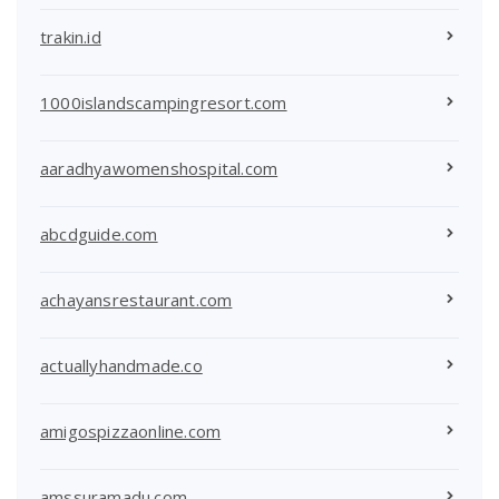
trakin.id
1000islandscampingresort.com
aaradhyawomenshospital.com
abcdguide.com
achayansrestaurant.com
actuallyhandmade.co
amigospizzaonline.com
amssuramadu.com