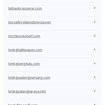
bilbaobrasserie.com
biosafetylabindonesia.net
bitchbookshelf.com
bmkgbalikpapan.com
bmkgbengkulu.com
bmkgpadangpanjang.com
bmkgpalangkaraya.info
bodyfitnessfl.com