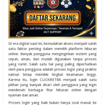
Di era digital saat ini, kemudahan akses menjadi salah
satu faktor penting dalam memilih platform hiburan
online. Banyak pengguna menginginkan sistem yang
cepat, aman, dan mudah digunakan tanpa proses
yang rumit. Salah satu hal yang paling diperhatikan
oleh para pengguna adalah proses login yang praktis
namun tetap memiliki tingkat keamanan tinggi.
Karena itu, login CLICKBET88 menjadi salah satu
pilihan yang banyak dicari oleh pengguna yang ingin
menikmati berbagai fitur hiburan online dengan
nyaman dan aman.
Proses login yang baik bukan hanya soal masuk ke