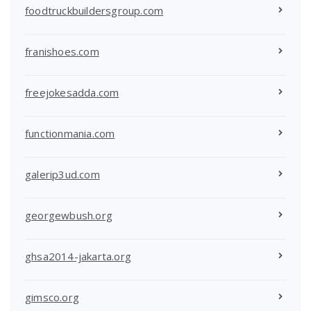
foodtruckbuildersgroup.com
franishoes.com
freejokesadda.com
functionmania.com
galerip3ud.com
georgewbush.org
ghsa2014-jakarta.org
gimsco.org