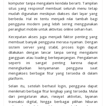
komputer tanpa mengalami kendala berarti. Tampilan
situs yang responsif membuat seluruh menu tetap
mudah digunakan meskipun diakses dari layar yang
berbeda. Hal ini tentu menjadi nilai tambah bagi
pengguna modern yang lebih sering menggunakan
perangkat mobile untuk aktivitas online sehari-hari.
Kecepatan akses juga menjadi faktor penting yang
membuat banyak pengguna merasa nyaman. Dengan
sistem server yang stabil, proses login dapat
dilakukan dengan lancar tanpa sering mengalami
gangguan atau loading berkepanjangan. Pengalaman
seperti ini sangat penting karena dapat
meningkatkan kenyamanan pengguna saat
mengakses berbagai fitur yang tersedia di dalam
platform.
Selain itu, setelah berhasil login, pengguna dapat
menikmati berbagai fitur lengkap yang tersedia. Mulai
dari pengaturan akun, riwayat aktivitas, layanan
transaksi digital, hingga berbagai pilihan hiburan