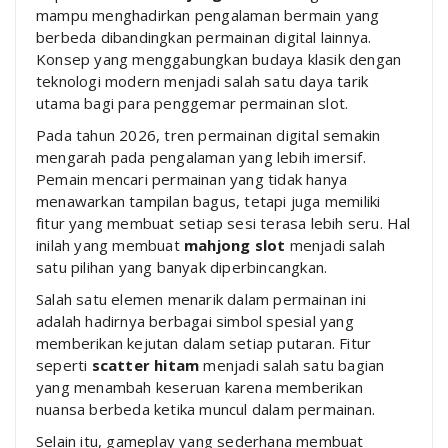
mampu menghadirkan pengalaman bermain yang
berbeda dibandingkan permainan digital lainnya.
Konsep yang menggabungkan budaya klasik dengan
teknologi modern menjadi salah satu daya tarik
utama bagi para penggemar permainan slot.
Pada tahun 2026, tren permainan digital semakin
mengarah pada pengalaman yang lebih imersif.
Pemain mencari permainan yang tidak hanya
menawarkan tampilan bagus, tetapi juga memiliki
fitur yang membuat setiap sesi terasa lebih seru. Hal
inilah yang membuat
mahjong slot
menjadi salah
satu pilihan yang banyak diperbincangkan.
Salah satu elemen menarik dalam permainan ini
adalah hadirnya berbagai simbol spesial yang
memberikan kejutan dalam setiap putaran. Fitur
seperti
scatter hitam
menjadi salah satu bagian
yang menambah keseruan karena memberikan
nuansa berbeda ketika muncul dalam permainan.
Selain itu, gameplay yang sederhana membuat