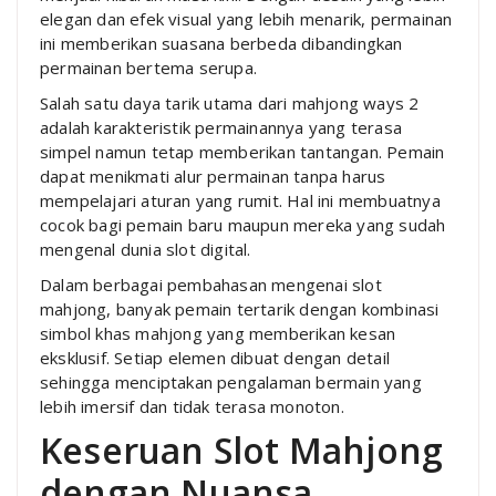
elegan dan efek visual yang lebih menarik, permainan
ini memberikan suasana berbeda dibandingkan
permainan bertema serupa.
Salah satu daya tarik utama dari mahjong ways 2
adalah karakteristik permainannya yang terasa
simpel namun tetap memberikan tantangan. Pemain
dapat menikmati alur permainan tanpa harus
mempelajari aturan yang rumit. Hal ini membuatnya
cocok bagi pemain baru maupun mereka yang sudah
mengenal dunia slot digital.
Dalam berbagai pembahasan mengenai slot
mahjong, banyak pemain tertarik dengan kombinasi
simbol khas mahjong yang memberikan kesan
eksklusif. Setiap elemen dibuat dengan detail
sehingga menciptakan pengalaman bermain yang
lebih imersif dan tidak terasa monoton.
Keseruan Slot Mahjong
dengan Nuansa