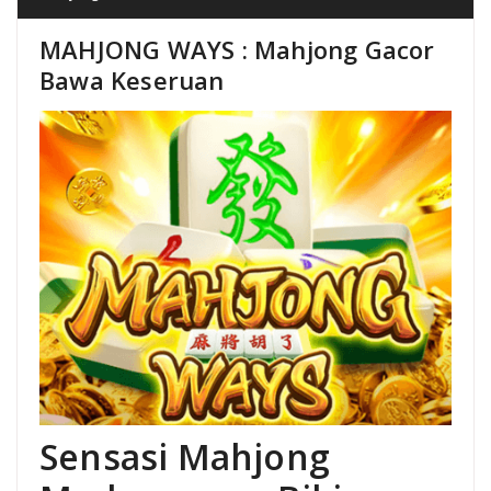
MAHJONG WAYS : Mahjong Gacor
Bawa Keseruan
Sensasi Mahjong