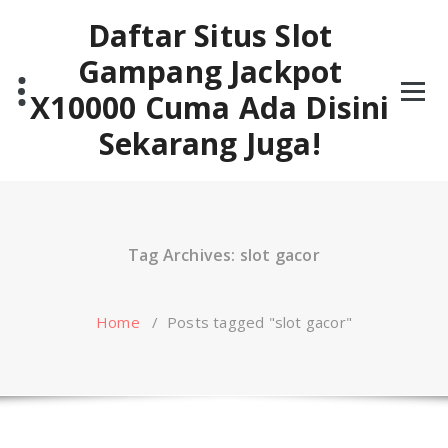
Skip
Daftar Situs Slot
to
content
Gampang Jackpot
X10000 Cuma Ada Disini
Sekarang Juga!
Tag Archives: slot gacor
Home
/
Posts tagged "slot gacor"