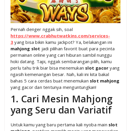
Pernah denger nggak sih, soal
https://www.crabhutwatkins.com/services-
3
yang bisa bikin kamu jackpot? Ya, belakangan ini
mahjong slot
jadi pilihan favorit buat para pecinta
permainan online yang cari hiburan sambil nunggu
hoki datang. Tapi, nggak sembarangan pilih, kamu
perlu tahu trik biar bisa menemukan
slot gacor
yang
ngasih kemenangan besar. Nah, kali ini kita bakal
bahas 5 cara cerdas buat menemukan
slot mahjong
yang gacor dan tentunya menguntungkan!
1. Cari Mesin Mahjong
yang Seru dan Variatif
Untuk kamu yang baru pertama kali nyoba main
slot