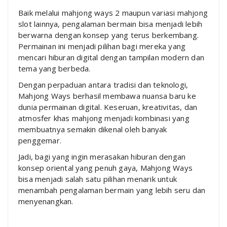
Baik melalui mahjong ways 2 maupun variasi mahjong
slot lainnya, pengalaman bermain bisa menjadi lebih
berwarna dengan konsep yang terus berkembang.
Permainan ini menjadi pilihan bagi mereka yang
mencari hiburan digital dengan tampilan modern dan
tema yang berbeda.
Dengan perpaduan antara tradisi dan teknologi,
Mahjong Ways berhasil membawa nuansa baru ke
dunia permainan digital. Keseruan, kreativitas, dan
atmosfer khas mahjong menjadi kombinasi yang
membuatnya semakin dikenal oleh banyak
penggemar.
Jadi, bagi yang ingin merasakan hiburan dengan
konsep oriental yang penuh gaya, Mahjong Ways
bisa menjadi salah satu pilihan menarik untuk
menambah pengalaman bermain yang lebih seru dan
menyenangkan.