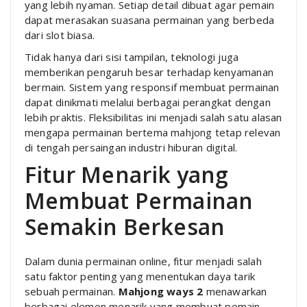
yang lebih nyaman. Setiap detail dibuat agar pemain
dapat merasakan suasana permainan yang berbeda
dari slot biasa.
Tidak hanya dari sisi tampilan, teknologi juga
memberikan pengaruh besar terhadap kenyamanan
bermain. Sistem yang responsif membuat permainan
dapat dinikmati melalui berbagai perangkat dengan
lebih praktis. Fleksibilitas ini menjadi salah satu alasan
mengapa permainan bertema mahjong tetap relevan
di tengah persaingan industri hiburan digital.
Fitur Menarik yang
Membuat Permainan
Semakin Berkesan
Dalam dunia permainan online, fitur menjadi salah
satu faktor penting yang menentukan daya tarik
sebuah permainan.
Mahjong ways 2
menawarkan
berbagai elemen menarik yang membuat pemain