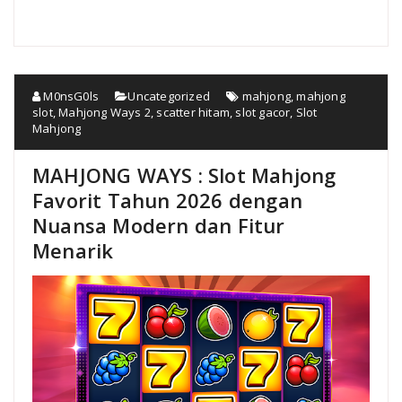
M0nsG0ls
Uncategorized
mahjong
,
mahjong
slot
,
Mahjong Ways 2
,
scatter hitam
,
slot gacor
,
Slot
Mahjong
MAHJONG WAYS : Slot Mahjong
Favorit Tahun 2026 dengan
Nuansa Modern dan Fitur
Menarik