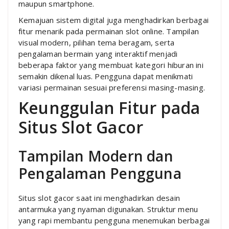
maupun smartphone.
Kemajuan sistem digital juga menghadirkan berbagai
fitur menarik pada permainan slot online. Tampilan
visual modern, pilihan tema beragam, serta
pengalaman bermain yang interaktif menjadi
beberapa faktor yang membuat kategori hiburan ini
semakin dikenal luas. Pengguna dapat menikmati
variasi permainan sesuai preferensi masing-masing.
Keunggulan Fitur pada
Situs Slot Gacor
Tampilan Modern dan
Pengalaman Pengguna
Situs slot gacor saat ini menghadirkan desain
antarmuka yang nyaman digunakan. Struktur menu
yang rapi membantu pengguna menemukan berbagai