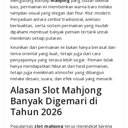
Mengusung konsep
mahjong
yang sudah dikenal
luas, permainan ini memberikan warna baru melalui
tampilan visual yang elegan dan fitur-fitur modern.
Perpaduan antara simbol tradisional, animasi
berkualitas, serta sistem permainan yang mudah
dipahami membuat banyak pemain tertarik untuk
menikmati setiap putaran.
Keunikan dari permainan ini bukan hanya berasal dari
tema oriental yang kuat, tetapi juga dari cara
penyajiannya yang terasa lebih segar. Pemain tidak
hanya mendapatkan hiburan dari hasil permainan,
tetapi juga menikmati atmosfer yang dibangun
melalui desain, suara, dan efek visual yang menarik.
Alasan Slot Mahjong
Banyak Digemari di
Tahun 2026
Popularitas
slot mahjong
terus meningkat karena