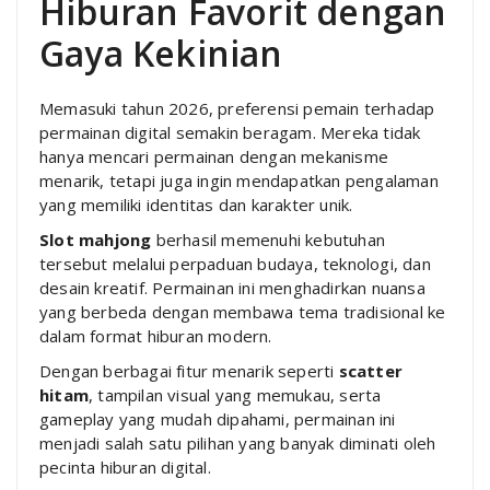
Hiburan Favorit dengan
Gaya Kekinian
Memasuki tahun 2026, preferensi pemain terhadap
permainan digital semakin beragam. Mereka tidak
hanya mencari permainan dengan mekanisme
menarik, tetapi juga ingin mendapatkan pengalaman
yang memiliki identitas dan karakter unik.
Slot mahjong
berhasil memenuhi kebutuhan
tersebut melalui perpaduan budaya, teknologi, dan
desain kreatif. Permainan ini menghadirkan nuansa
yang berbeda dengan membawa tema tradisional ke
dalam format hiburan modern.
Dengan berbagai fitur menarik seperti
scatter
hitam
, tampilan visual yang memukau, serta
gameplay yang mudah dipahami, permainan ini
menjadi salah satu pilihan yang banyak diminati oleh
pecinta hiburan digital.