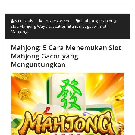
M0nsG0ls
Uncategorized
mahjong
,
mahjong
slot
,
Mahjong Ways 2
,
scatter hitam
,
slot gacor
,
Slot
Mahjong
Mahjong: 5 Cara Menemukan Slot
Mahjong Gacor yang
Menguntungkan