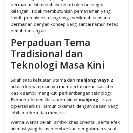
permainan ini mudah dinikmati oleh berbagai
kalangan. Tidak membutuhkan pemahaman yang
rumit, pemain bisa langsung menikmati suasana
permainan dengan konsep yang santai namun tetap
penuh tantangan.
Perpaduan Tema
Tradisional dan
Teknologi Masa Kini
Salah satu kekuatan utama dari
mahjong ways 2
adalah kemampuannya mempertahankan karakter
klasik sambil mengikuti perkembangan teknologi.
Elemen-elemen khas permainan
mahjong
tetap
dipertahankan, namun dikemas dengan desain yang
lebih modern dan menarik.
Warna-warna cerah, simbol khas oriental, serta efek
animasi yang halus memberikan pengalaman visual