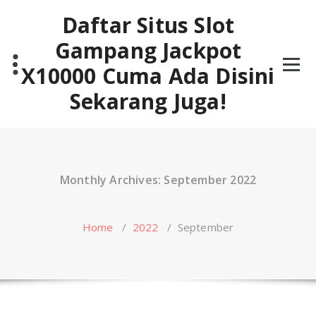
Skip
Daftar Situs Slot
to
content
Gampang Jackpot
X10000 Cuma Ada Disini
Sekarang Juga!
Monthly Archives: September 2022
Home
/
2022
/
September