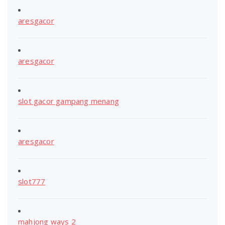
aresgacor
aresgacor
slot gacor gampang menang
aresgacor
slot777
mahjong ways 2