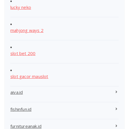
lucky neko
mahjong ways 2
slot bet 200
slot gacor mauslot
aiva.id
fishinfun.id
furnitureanak.id