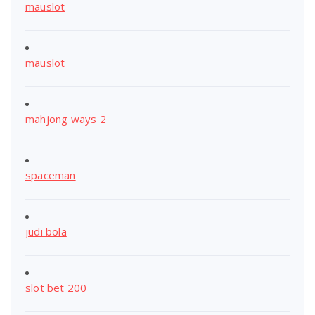
mauslot
mauslot
mahjong ways 2
spaceman
judi bola
slot bet 200