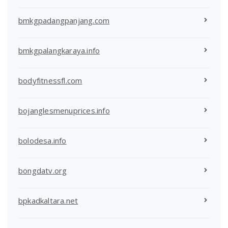
bmkgpadangpanjang.com
bmkgpalangkaraya.info
bodyfitnessfl.com
bojanglesmenuprices.info
bolodesa.info
bongdatv.org
bpkadkaltara.net