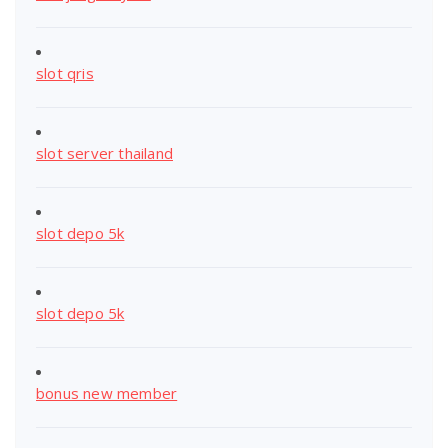
slot qris
slot server thailand
slot depo 5k
slot depo 5k
bonus new member