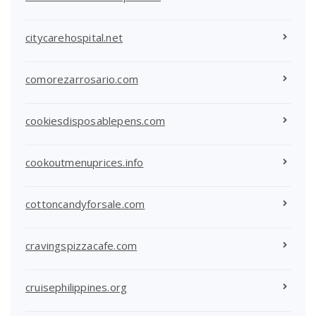
citycarehospital.net
comorezarrosario.com
cookiesdisposablepens.com
cookoutmenuprices.info
cottoncandyforsale.com
cravingspizzacafe.com
cruisephilippines.org