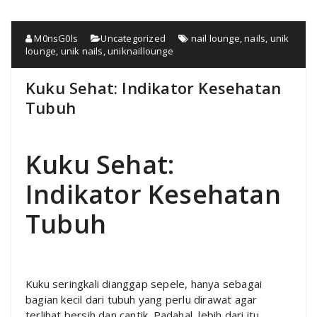
M0nsG0ls
Uncategorized
nail lounge
,
nails
,
unik
lounge
,
unik nails
,
uniknaillounge
Kuku Sehat: Indikator Kesehatan
Tubuh
Kuku Sehat:
Indikator Kesehatan
Tubuh
Kuku seringkali dianggap sepele, hanya sebagai
bagian kecil dari tubuh yang perlu dirawat agar
terlihat bersih dan cantik. Padahal, lebih dari itu,