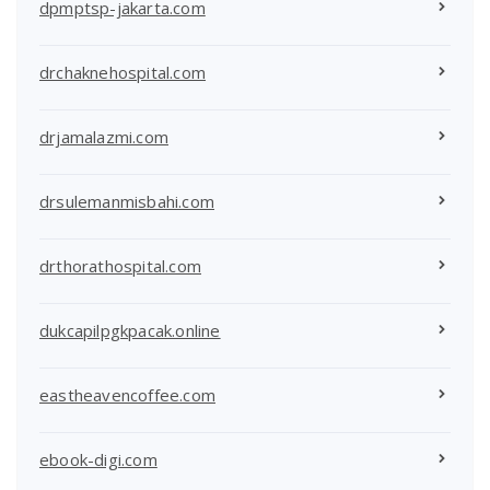
dpmptsp-jakarta.com
drchaknehospital.com
drjamalazmi.com
drsulemanmisbahi.com
drthorathospital.com
dukcapilpgkpacak.online
eastheavencoffee.com
ebook-digi.com