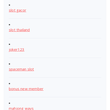
slot gacor
slot thailand
joker123
spaceman slot
bonus new member
mahjong ways