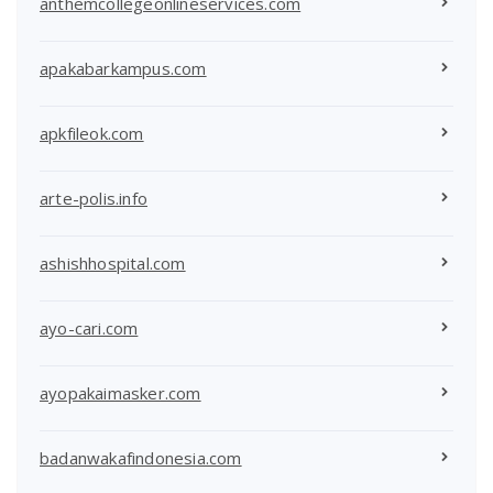
anthemcollegeonlineservices.com
apakabarkampus.com
apkfileok.com
arte-polis.info
ashishhospital.com
ayo-cari.com
ayopakaimasker.com
badanwakafindonesia.com