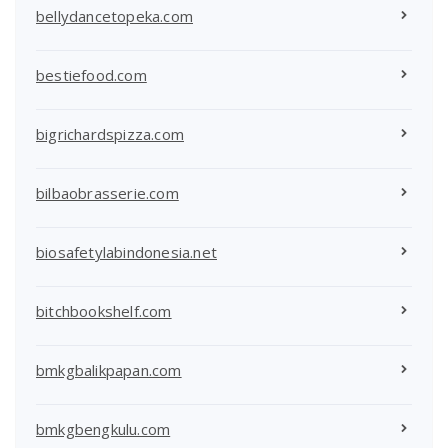
bellydancetopeka.com
bestiefood.com
bigrichardspizza.com
bilbaobrasserie.com
biosafetylabindonesia.net
bitchbookshelf.com
bmkgbalikpapan.com
bmkgbengkulu.com