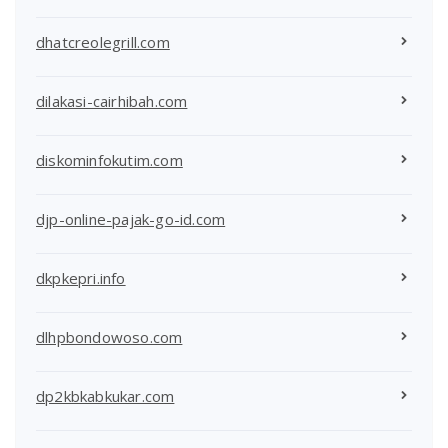
dhatcreolegrill.com
dilakasi-cairhibah.com
diskominfokutim.com
djp-online-pajak-go-id.com
dkpkepri.info
dlhpbondowoso.com
dp2kbkabkukar.com