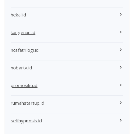
hekal.id
kangenan.id
ncafatrilogi.id
nobartv.id
promosiku.id
rumahstartup.id
selfhypnosis.id