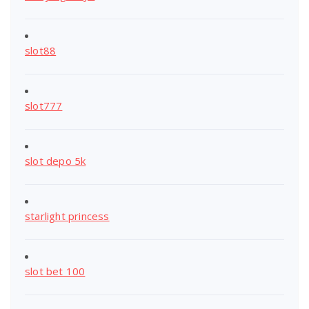
slot88
slot777
slot depo 5k
starlight princess
slot bet 100