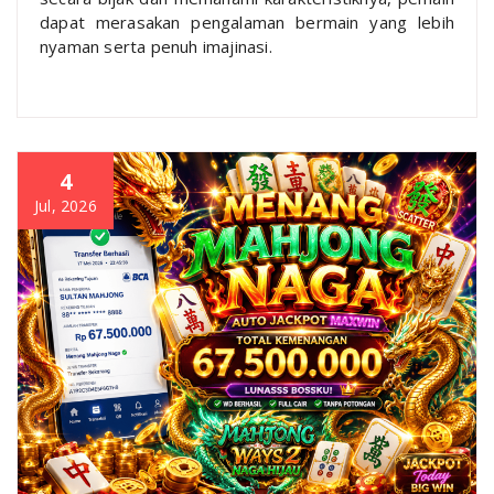
dapat merasakan pengalaman bermain yang lebih
nyaman serta penuh imajinasi.
4
Jul, 2026