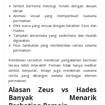
Simbol bertema mitologi Yunani dengan desain
detail.
Animasi visual yang memperkuat suasana
permainan.
Efek suara yang sesuai dengan karakter Zeus dan
Hades.
Tampilan antarmuka yang sederhana dan mudah
digunakan.
Fitur tambahan yang memberikan variasi selama
permainan.
Kombinasi tersebut membuat pengalaman bermain
terasa lebih interaktif. Pemain tidak hanya melihat
simbol berputar, tetapi juga menikmati suasana
cerita yang dibangun melalui berbagai elemen
permainan.
Alasan Zeus vs Hades
Banyak Menarik