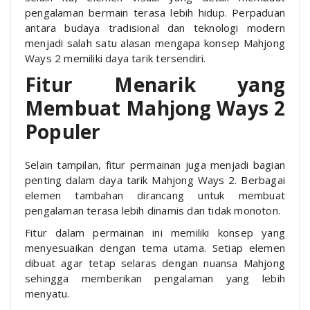
pengalaman bermain terasa lebih hidup. Perpaduan
antara budaya tradisional dan teknologi modern
menjadi salah satu alasan mengapa konsep Mahjong
Ways 2 memiliki daya tarik tersendiri.
Fitur Menarik yang
Membuat Mahjong Ways 2
Populer
Selain tampilan, fitur permainan juga menjadi bagian
penting dalam daya tarik Mahjong Ways 2. Berbagai
elemen tambahan dirancang untuk membuat
pengalaman terasa lebih dinamis dan tidak monoton.
Fitur dalam permainan ini memiliki konsep yang
menyesuaikan dengan tema utama. Setiap elemen
dibuat agar tetap selaras dengan nuansa Mahjong
sehingga memberikan pengalaman yang lebih
menyatu.