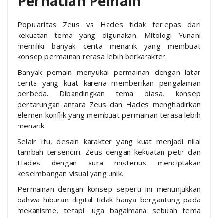
Perhatian Pemain
Popularitas Zeus vs Hades tidak terlepas dari
kekuatan tema yang digunakan. Mitologi Yunani
memiliki banyak cerita menarik yang membuat
konsep permainan terasa lebih berkarakter.
Banyak pemain menyukai permainan dengan latar
cerita yang kuat karena memberikan pengalaman
berbeda. Dibandingkan tema biasa, konsep
pertarungan antara Zeus dan Hades menghadirkan
elemen konflik yang membuat permainan terasa lebih
menarik.
Selain itu, desain karakter yang kuat menjadi nilai
tambah tersendiri. Zeus dengan kekuatan petir dan
Hades dengan aura misterius menciptakan
keseimbangan visual yang unik.
Permainan dengan konsep seperti ini menunjukkan
bahwa hiburan digital tidak hanya bergantung pada
mekanisme, tetapi juga bagaimana sebuah tema