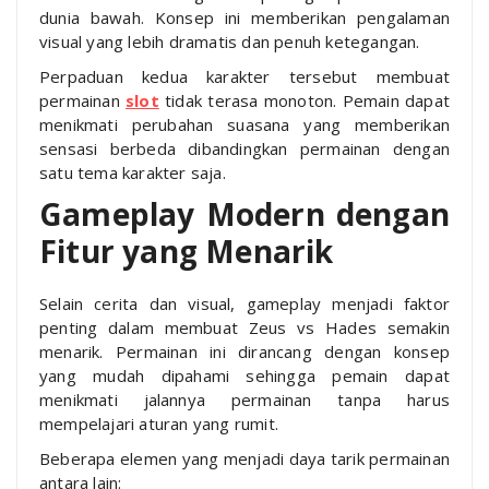
dunia bawah. Konsep ini memberikan pengalaman
visual yang lebih dramatis dan penuh ketegangan.
Perpaduan kedua karakter tersebut membuat
permainan
slot
tidak terasa monoton. Pemain dapat
menikmati perubahan suasana yang memberikan
sensasi berbeda dibandingkan permainan dengan
satu tema karakter saja.
Gameplay Modern dengan
Fitur yang Menarik
Selain cerita dan visual, gameplay menjadi faktor
penting dalam membuat Zeus vs Hades semakin
menarik. Permainan ini dirancang dengan konsep
yang mudah dipahami sehingga pemain dapat
menikmati jalannya permainan tanpa harus
mempelajari aturan yang rumit.
Beberapa elemen yang menjadi daya tarik permainan
antara lain: