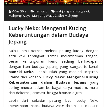
M0nsG0ls
mahjong
mahjong
,
mahjong slot
,
Mahjong Ways
,
Mahjong Ways 2
,
Slot Mahjong
Lucky Neko: Mengenal Kucing
Keberuntungan dalam Budaya
Jepang
Kalau kamu pernah melihat patung kucing dengan
satu kaki terangkat sambil melambaikan tangan,
besar kemungkinan kamu sedang berhadapan
dengan ikon budaya Jepang yang sangat terkenal:
Maneki Neko
. Sosok inilah yang menjadi inspirasi
utama dari konsep
Lucky Neko: Mengenal Kucing
Keberuntungan dalam Budaya Jepang
yang
sering muncul dalam berbagai karya modern, mulai
dari dekorasi, animasi, hingga hiburan digital.
Lebih dari sekadar patung lucu, Lucky Neko
menyimpan makna budaya yang dalam dan menarik