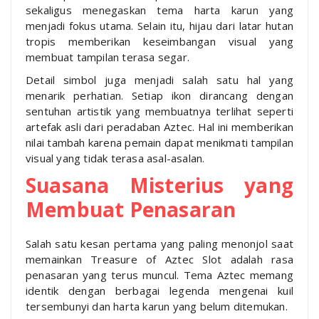
sekaligus menegaskan tema harta karun yang
menjadi fokus utama. Selain itu, hijau dari latar hutan
tropis memberikan keseimbangan visual yang
membuat tampilan terasa segar.
Detail simbol juga menjadi salah satu hal yang
menarik perhatian. Setiap ikon dirancang dengan
sentuhan artistik yang membuatnya terlihat seperti
artefak asli dari peradaban Aztec. Hal ini memberikan
nilai tambah karena pemain dapat menikmati tampilan
visual yang tidak terasa asal-asalan.
Suasana Misterius yang
Membuat Penasaran
Salah satu kesan pertama yang paling menonjol saat
memainkan Treasure of Aztec Slot adalah rasa
penasaran yang terus muncul. Tema Aztec memang
identik dengan berbagai legenda mengenai kuil
tersembunyi dan harta karun yang belum ditemukan.