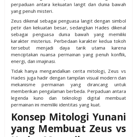
perpaduan antara kekuatan langit dan dunia bawah
yang penuh misteri.
Zeus dikenal sebagai penguasa langit dengan simbol
petir dan kekuatan besar, sedangkan Hades dikenal
sebagai penguasa dunia bawah yang memiliki
karakter misterius. Perbedaan karakter kedua tokoh
tersebut menjadi daya tarik utama karena
menciptakan nuansa permainan yang penuh konflik,
energi, dan imajinasi.
Tidak hanya mengandalkan cerita mitologi, Zeus vs
Hades juga hadir dengan tampilan visual modern dan
mekanisme permainan yang dirancang untuk
memberikan pengalaman berbeda. Perpaduan antara
legenda kuno dan teknologi digital membuat
permainan ini memiliki identitas yang kuat.
Konsep Mitologi Yunani
yang Membuat Zeus vs