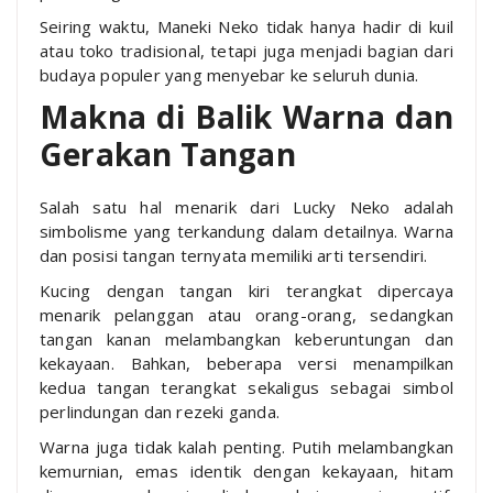
Seiring waktu, Maneki Neko tidak hanya hadir di kuil
atau toko tradisional, tetapi juga menjadi bagian dari
budaya populer yang menyebar ke seluruh dunia.
Makna di Balik Warna dan
Gerakan Tangan
Salah satu hal menarik dari Lucky Neko adalah
simbolisme yang terkandung dalam detailnya. Warna
dan posisi tangan ternyata memiliki arti tersendiri.
Kucing dengan tangan kiri terangkat dipercaya
menarik pelanggan atau orang-orang, sedangkan
tangan kanan melambangkan keberuntungan dan
kekayaan. Bahkan, beberapa versi menampilkan
kedua tangan terangkat sekaligus sebagai simbol
perlindungan dan rezeki ganda.
Warna juga tidak kalah penting. Putih melambangkan
kemurnian, emas identik dengan kekayaan, hitam