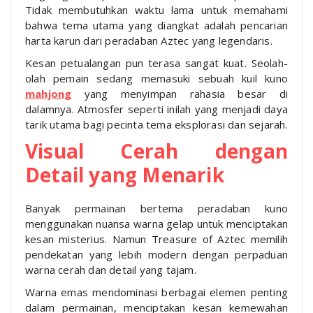
Tidak membutuhkan waktu lama untuk memahami
bahwa tema utama yang diangkat adalah pencarian
harta karun dari peradaban Aztec yang legendaris.
Kesan petualangan pun terasa sangat kuat. Seolah-
olah pemain sedang memasuki sebuah kuil kuno
mahjong
yang menyimpan rahasia besar di
dalamnya. Atmosfer seperti inilah yang menjadi daya
tarik utama bagi pecinta tema eksplorasi dan sejarah.
Visual Cerah dengan
Detail yang Menarik
Banyak permainan bertema peradaban kuno
menggunakan nuansa warna gelap untuk menciptakan
kesan misterius. Namun Treasure of Aztec memilih
pendekatan yang lebih modern dengan perpaduan
warna cerah dan detail yang tajam.
Warna emas mendominasi berbagai elemen penting
dalam permainan, menciptakan kesan kemewahan