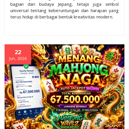
bagian dari budaya Jepang, tetapi juga simbol
universal tentang keberuntungan dan harapan yang
terus hidup di berbagai bentuk kreativitas modern.
22
Jun, 2026