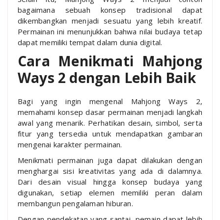
bagaimana sebuah konsep tradisional dapat
dikembangkan menjadi sesuatu yang lebih kreatif.
Permainan ini menunjukkan bahwa nilai budaya tetap
dapat memiliki tempat dalam dunia digital.
Cara Menikmati Mahjong
Ways 2 dengan Lebih Baik
Bagi yang ingin mengenal Mahjong Ways 2,
memahami konsep dasar permainan menjadi langkah
awal yang menarik. Perhatikan desain, simbol, serta
fitur yang tersedia untuk mendapatkan gambaran
mengenai karakter permainan.
Menikmati permainan juga dapat dilakukan dengan
menghargai sisi kreativitas yang ada di dalamnya.
Dari desain visual hingga konsep budaya yang
digunakan, setiap elemen memiliki peran dalam
membangun pengalaman hiburan.
Dengan pendekatan yang santai, pemain dapat lebih