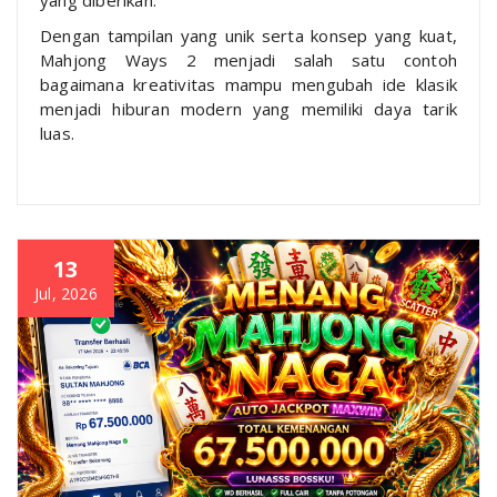
Dengan tampilan yang unik serta konsep yang kuat,
Mahjong Ways 2 menjadi salah satu contoh
bagaimana kreativitas mampu mengubah ide klasik
menjadi hiburan modern yang memiliki daya tarik
luas.
13
Jul, 2026