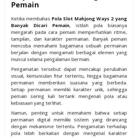
Pemain
Ketika membahas
Pola Slot Mahjong Ways 2 yang
Banyak Dicari Pemain
, istilah pola biasanya
mengarah pada cara pemain memperhatikan ritme,
tampilan, dan karakter permainan. Banyak pemain
mencoba memahami bagaimana sebuah permainan
berjalan dengan mengamati berbagai elemen yang
muncul selama pengalaman bermain.
Pengamatan tersebut dapat mencakup perubahan
visual, kemunculan fitur tertentu, hingga bagaimana
permainan memberikan suasana yang berbeda.
Setiap permainan memiliki karakter unik, sehingga
pemain sering kali tertarik mengenali pola atau
kebiasaan yang terlihat.
Namun, penting untuk memahami bahwa setiap
permainan digital memiliki sistem yang dirancang
dengan mekanisme tertentu. Pengamatan terhadap
pola lebih berkaitan dengan mengenal karakter