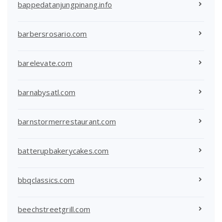
bappedatanjungpinang.info
barbersrosario.com
barelevate.com
barnabysatl.com
barnstormerrestaurant.com
batterupbakerycakes.com
bbqclassics.com
beechstreetgrill.com