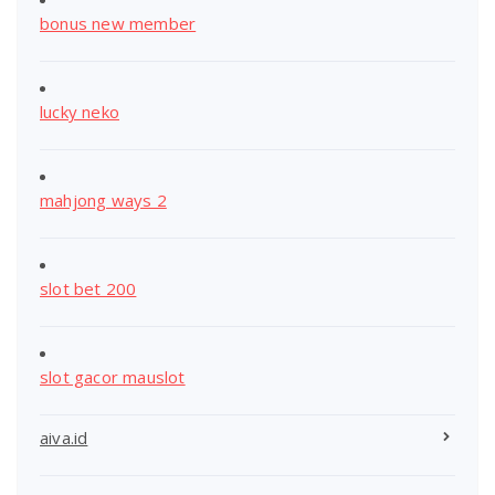
bonus new member
lucky neko
mahjong ways 2
slot bet 200
slot gacor mauslot
aiva.id