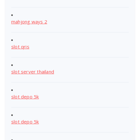
mahjong ways 2
slot qris
slot server thailand
slot depo 5k
slot depo 5k