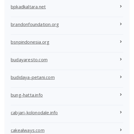
bpkadkaltara.net
brandonfoundation.org
bsnpindonesia.org
budayaresto.com
budidaya-petani.com
bung-hatta.info
cabjari-kolonodale.info
cakealways.com