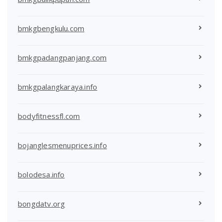
bmkgbengkulu.com
bmkgpadangpanjang.com
bmkgpalangkaraya.info
bodyfitnessfl.com
bojanglesmenuprices.info
bolodesa.info
bongdatv.org