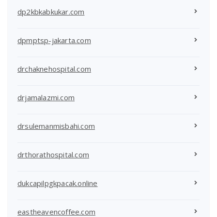
dp2kbkabkukar.com
dpmptsp-jakarta.com
drchaknehospital.com
drjamalazmi.com
drsulemanmisbahi.com
drthorathospital.com
dukcapilpgkpacak.online
eastheavencoffee.com