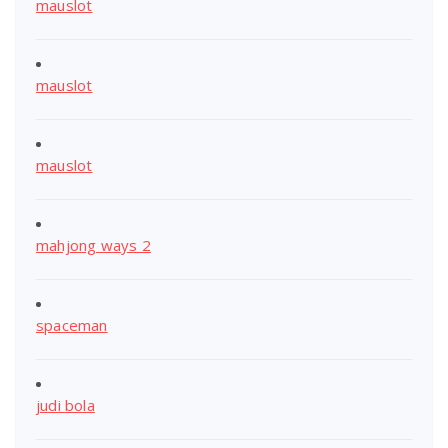
mauslot
mauslot
mauslot
mahjong ways 2
spaceman
judi bola