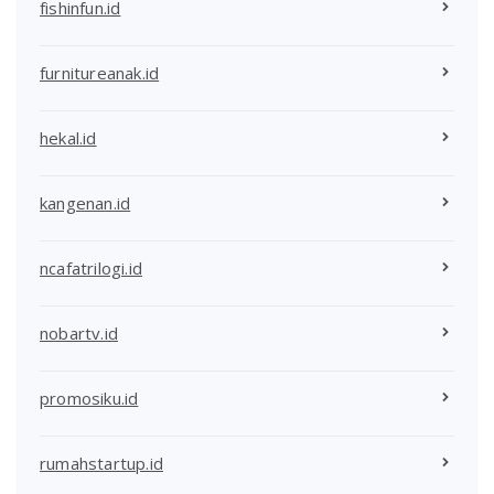
fishinfun.id
furnitureanak.id
hekal.id
kangenan.id
ncafatrilogi.id
nobartv.id
promosiku.id
rumahstartup.id