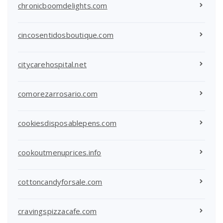
chronicboomdelights.com
cincosentidosboutique.com
citycarehospital.net
comorezarrosario.com
cookiesdisposablepens.com
cookoutmenuprices.info
cottoncandyforsale.com
cravingspizzacafe.com