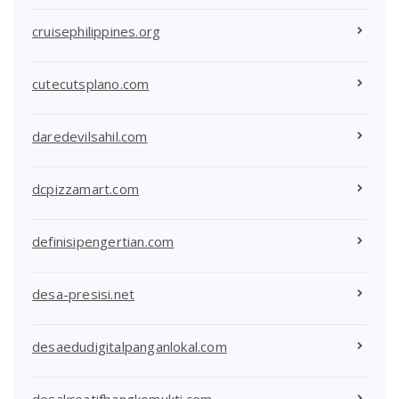
cruisephilippines.org
cutecutsplano.com
daredevilsahil.com
dcpizzamart.com
definisipengertian.com
desa-presisi.net
desaedudigitalpanganlokal.com
desakreatifbangkomukti.com