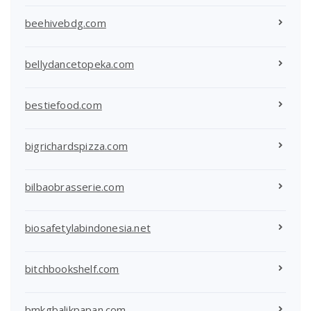
beehivebdg.com
bellydancetopeka.com
bestiefood.com
bigrichardspizza.com
bilbaobrasserie.com
biosafetylabindonesia.net
bitchbookshelf.com
bmkgbalikpapan.com