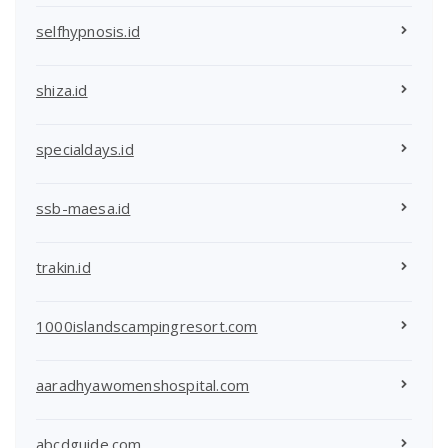
selfhypnosis.id
shiza.id
specialdays.id
ssb-maesa.id
trakin.id
1000islandscampingresort.com
aaradhyawomenshospital.com
abcdguide.com