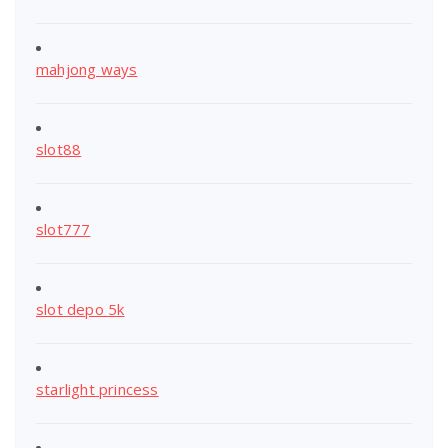
mahjong ways
slot88
slot777
slot depo 5k
starlight princess