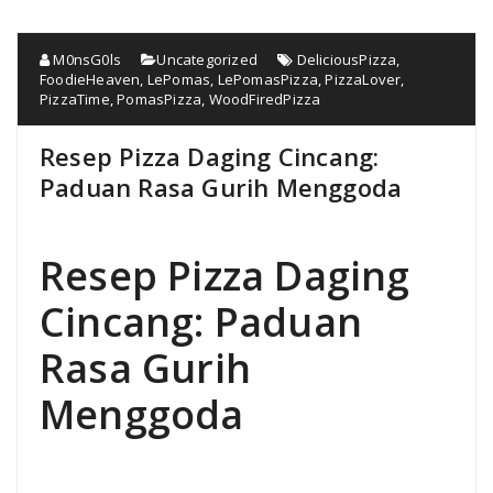
M0nsG0ls
Uncategorized
DeliciousPizza
,
FoodieHeaven
,
LePomas
,
LePomasPizza
,
PizzaLover
,
PizzaTime
,
PomasPizza
,
WoodFiredPizza
Resep Pizza Daging Cincang:
Paduan Rasa Gurih Menggoda
Resep Pizza Daging
Cincang: Paduan
Rasa Gurih
Menggoda