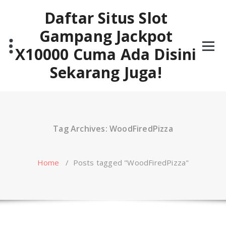
Skip
Daftar Situs Slot
to
content
Gampang Jackpot
X10000 Cuma Ada Disini
Sekarang Juga!
Tag Archives: WoodFiredPizza
Home
/
Posts tagged "WoodFiredPizza"