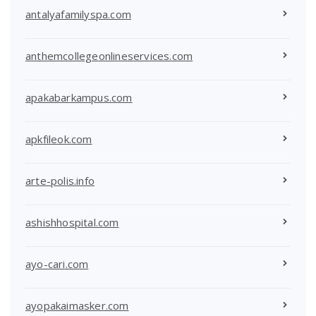
antalyafamilyspa.com
anthemcollegeonlineservices.com
apakabarkampus.com
apkfileok.com
arte-polis.info
ashishhospital.com
ayo-cari.com
ayopakaimasker.com