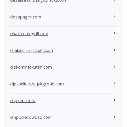
desapager.com
dhatcreolegrill.com
dilakasi-cairhibah.com
diskominfokutim.com
djp-online-pajak-go-id.com
dkpkepri.info
dlhpbondowoso.com