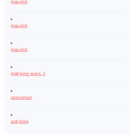
mauslot
mauslot
mauslot
mahjong ways 2
spaceman
judi bola