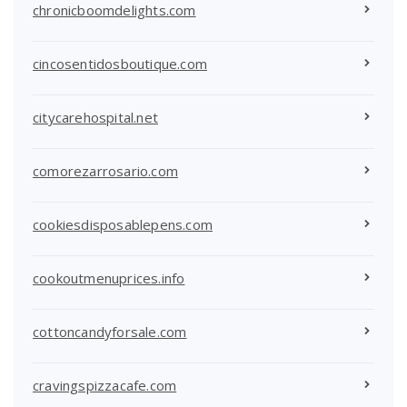
chronicboomdelights.com
cincosentidosboutique.com
citycarehospital.net
comorezarrosario.com
cookiesdisposablepens.com
cookoutmenuprices.info
cottoncandyforsale.com
cravingspizzacafe.com