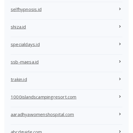
selfhypnosis.id
shiza.id
specialdays.id
ssb-maesa.id
trakin.id
1000islandscampingresort.com
aaradhyawomenshospital.com
abcdguide.com