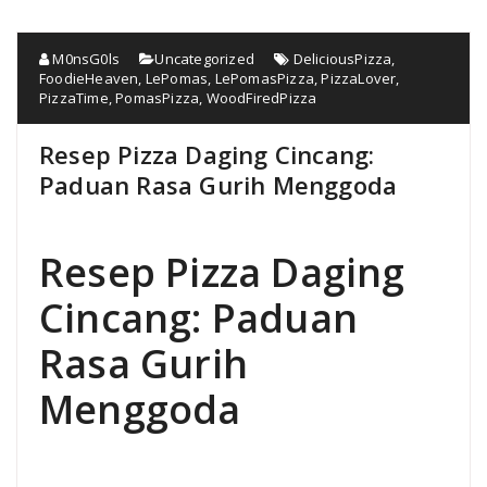
M0nsG0ls
Uncategorized
DeliciousPizza
,
FoodieHeaven
,
LePomas
,
LePomasPizza
,
PizzaLover
,
PizzaTime
,
PomasPizza
,
WoodFiredPizza
Resep Pizza Daging Cincang:
Paduan Rasa Gurih Menggoda
Resep Pizza Daging
Cincang: Paduan
Rasa Gurih
Menggoda