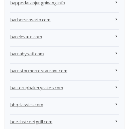
bappedatanjungpinang.info
barbersrosario.com
barelevate.com
barnabysatl.com
barnstormerrestaurant.com
batterupbakerycakes.com
bbqclassics.com
beechstreetgrill.com