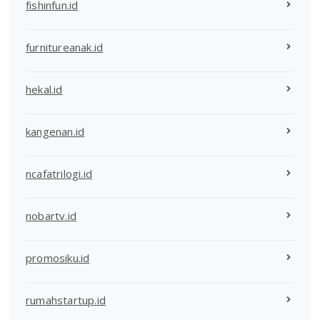
fishinfun.id
furnitureanak.id
hekal.id
kangenan.id
ncafatrilogi.id
nobartv.id
promosiku.id
rumahstartup.id