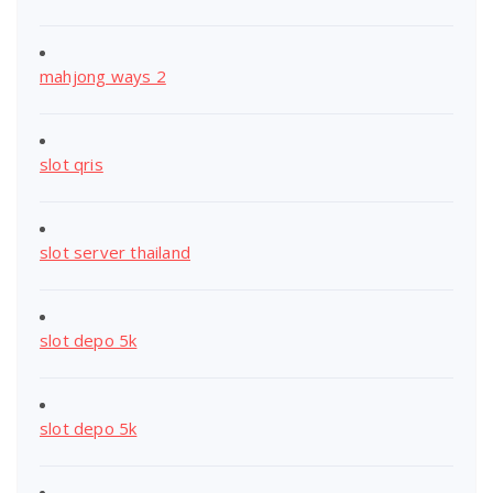
mahjong ways 2
slot qris
slot server thailand
slot depo 5k
slot depo 5k