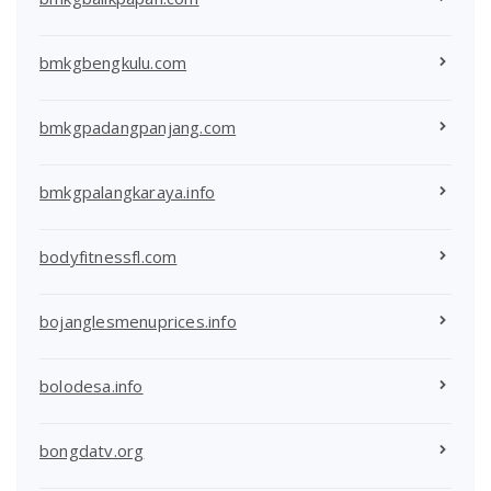
bmkgbengkulu.com
bmkgpadangpanjang.com
bmkgpalangkaraya.info
bodyfitnessfl.com
bojanglesmenuprices.info
bolodesa.info
bongdatv.org