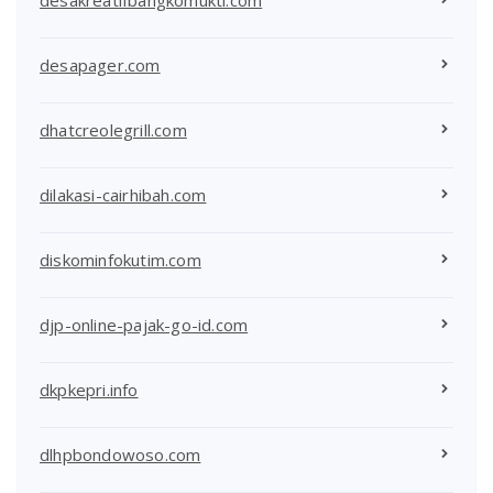
desapager.com
dhatcreolegrill.com
dilakasi-cairhibah.com
diskominfokutim.com
djp-online-pajak-go-id.com
dkpkepri.info
dlhpbondowoso.com