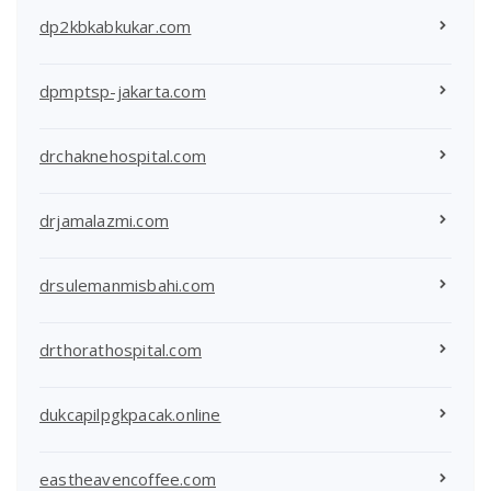
dp2kbkabkukar.com
dpmptsp-jakarta.com
drchaknehospital.com
drjamalazmi.com
drsulemanmisbahi.com
drthorathospital.com
dukcapilpgkpacak.online
eastheavencoffee.com