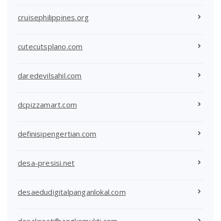
cruisephilippines.org
cutecutsplano.com
daredevilsahil.com
dcpizzamart.com
definisipengertian.com
desa-presisi.net
desaedudigitalpanganlokal.com
desakreatifbangkomukti.com