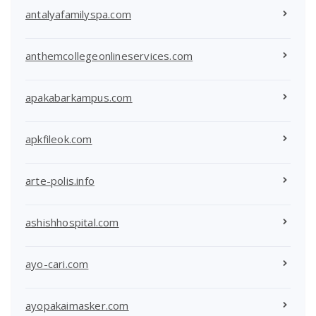
antalyafamilyspa.com
anthemcollegeonlineservices.com
apakabarkampus.com
apkfileok.com
arte-polis.info
ashishhospital.com
ayo-cari.com
ayopakaimasker.com