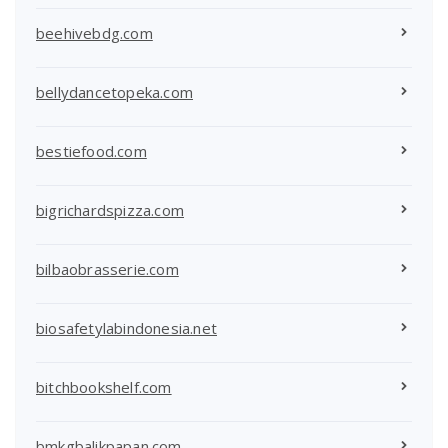
beehivebdg.com
bellydancetopeka.com
bestiefood.com
bigrichardspizza.com
bilbaobrasserie.com
biosafetylabindonesia.net
bitchbookshelf.com
bmkgbalikpapan.com