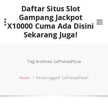
Skip
Daftar Situs Slot
to
content
Gampang Jackpot
X10000 Cuma Ada Disini
Sekarang Juga!
Tag Archives: LePomasPizza
Home
/
Posts tagged "LePomasPizza"