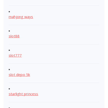
mahjong ways
slot88
slot777
slot depo 5k
starlight princess