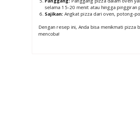
Panggang:
Panggang pizza dalam oven yan
selama 15-20 menit atau hingga pinggiran
Sajikan:
Angkat pizza dari oven, potong-pot
Dengan resep ini, Anda bisa menikmati pizza 
mencoba!