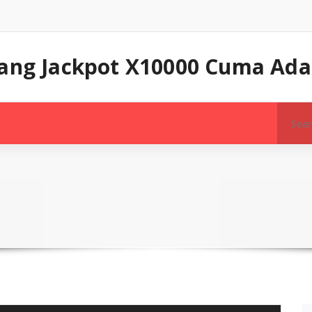
ang Jackpot X10000 Cuma Ada 
Search
for: