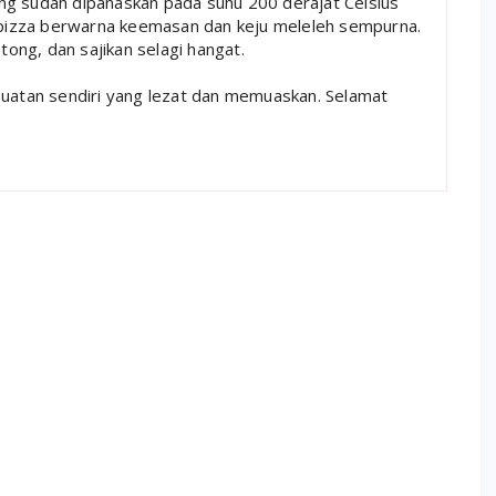
g sudah dipanaskan pada suhu 200 derajat Celsius
 pizza berwarna keemasan dan keju meleleh sempurna.
ong, dan sajikan selagi hangat.
buatan sendiri yang lezat dan memuaskan. Selamat