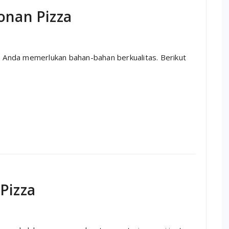
onan Pizza
Anda memerlukan bahan-bahan berkualitas. Berikut
Pizza