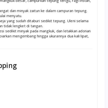
angkuk besar, campurkan tepung terigu, ragi instan,
angat dan minyak zaitun ke dalam campuran tepung.
lai menyatu.
ja yang sudah ditaburi sedikit tepung. Uleni selama
n tidak lengket di tangan.
esi sedikit minyak pada mangkuk, dan letakkan adonan
biarkan mengembang hingga ukurannya dua kali lipat,
pping
: