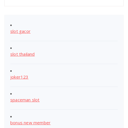
slot gacor
slot thailand
joker123
spaceman slot
bonus new member