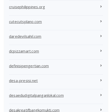
cruisephilippines.org
cutecutsplano.com
daredevilsahil.com
dcpizzamart.com
definisipengertian.com
desa-presisi.net
desaedudigitalpanganlokal.com
desakreatifbangkomukti.com