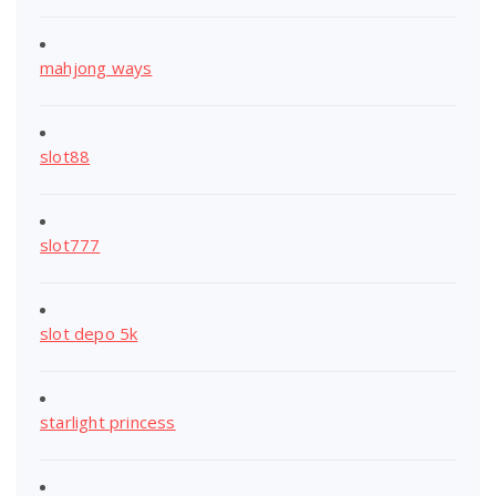
mahjong ways
slot88
slot777
slot depo 5k
starlight princess