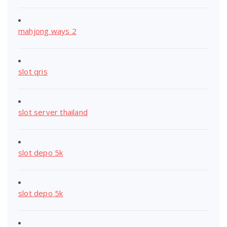
mahjong ways 2
slot qris
slot server thailand
slot depo 5k
slot depo 5k