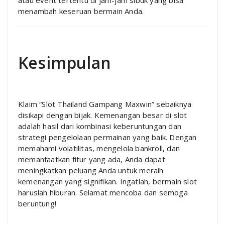
menambah keseruan bermain Anda.
Kesimpulan
Klaim “Slot Thailand Gampang Maxwin” sebaiknya
disikapi dengan bijak. Kemenangan besar di slot
adalah hasil dari kombinasi keberuntungan dan
strategi pengelolaan permainan yang baik. Dengan
memahami volatilitas, mengelola bankroll, dan
memanfaatkan fitur yang ada, Anda dapat
meningkatkan peluang Anda untuk meraih
kemenangan yang signifikan. Ingatlah, bermain slot
haruslah hiburan. Selamat mencoba dan semoga
beruntung!