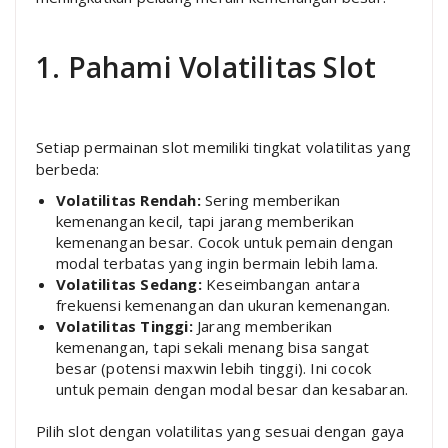
1. Pahami Volatilitas Slot
Setiap permainan slot memiliki tingkat volatilitas yang
berbeda:
Volatilitas Rendah:
Sering memberikan
kemenangan kecil, tapi jarang memberikan
kemenangan besar. Cocok untuk pemain dengan
modal terbatas yang ingin bermain lebih lama.
Volatilitas Sedang:
Keseimbangan antara
frekuensi kemenangan dan ukuran kemenangan.
Volatilitas Tinggi:
Jarang memberikan
kemenangan, tapi sekali menang bisa sangat
besar (potensi maxwin lebih tinggi). Ini cocok
untuk pemain dengan modal besar dan kesabaran.
Pilih slot dengan volatilitas yang sesuai dengan gaya