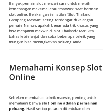
Banyak pemain slot mencari cara untuk meraih
kemenangan maksimal atau “maxwin” saat bermain
slot online. Belakangan ini, istilah “Slot Thailand
Gampang Maxwin” sering terdengar di kalangan
pemain. Namun, apakah benar ada trik khusus yang
bisa menjamin maxwin di slot Thailand? Mari kita
bahas lebih lanjut dan coba beberapa teknik yang
mungkin bisa meningkatkan peluang Anda.
Memahami Konsep Slot
Online
Sebelum membahas teknik maxwin, penting untuk
memahami bahwa
slot online adalah permainan
peluang
. Hasil setiap putaran ditentukan oleh