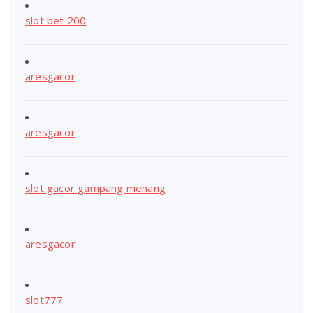
slot bet 200
aresgacor
aresgacor
slot gacor gampang menang
aresgacor
slot777