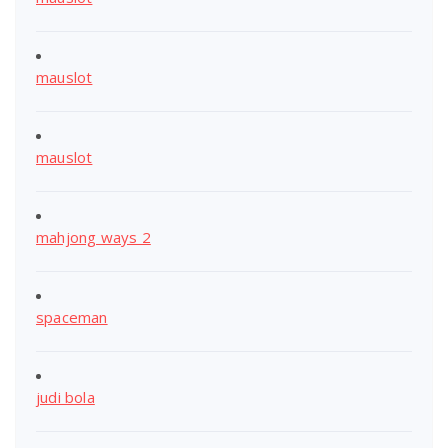
mauslot
mauslot
mahjong ways 2
spaceman
judi bola