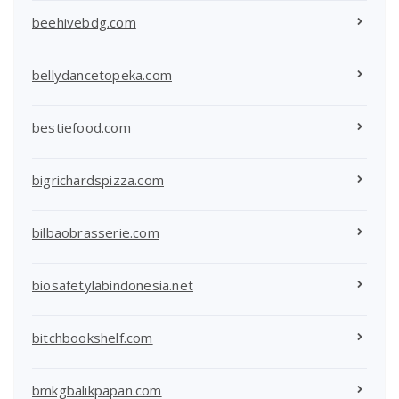
beehivebdg.com
bellydancetopeka.com
bestiefood.com
bigrichardspizza.com
bilbaobrasserie.com
biosafetylabindonesia.net
bitchbookshelf.com
bmkgbalikpapan.com