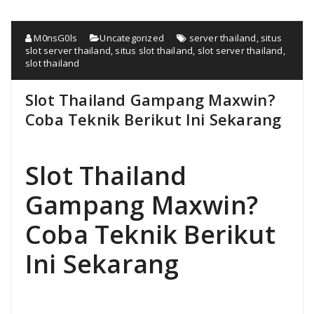
M0nsG0ls
Uncategorized
server thailand
,
situs
slot server thailand
,
situs slot thailand
,
slot server thailand
,
slot thailand
Slot Thailand Gampang Maxwin?
Coba Teknik Berikut Ini Sekarang
Slot Thailand
Gampang Maxwin?
Coba Teknik Berikut
Ini Sekarang