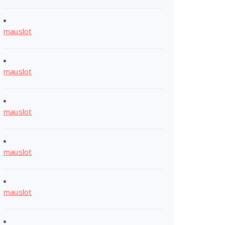
mauslot
mauslot
mauslot
mauslot
mauslot