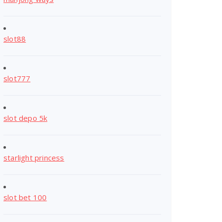
slot88
slot777
slot depo 5k
starlight princess
slot bet 100