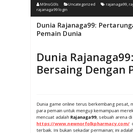
M0nsG0ls
Uncategorized
rajanaga99
,
ra
rajanaga99 login
Dunia Rajanaga99: Pertarung
Pemain Dunia
Dunia Rajanaga99:
Bersaing Dengan 
Dunia game online terus berkembang pesat, 
para pemain untuk menguji kemampuan mereka 
mencuat adalah
Rajanaga99
, sebuah arena d
https://www.newnorfolkpharmacy.com/
d
terbaik. Ini bukan sekadar permainan; ini ada