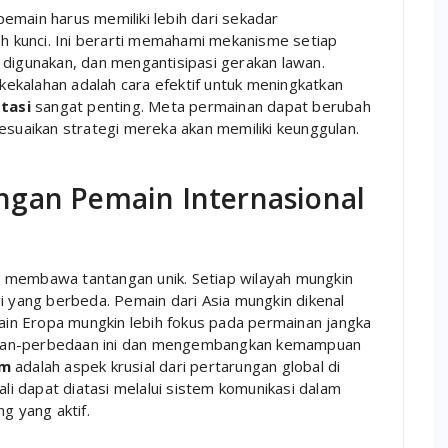
emain harus memiliki lebih dari sekadar
h kunci. Ini berarti memahami mekanisme setiap
 digunakan, dan mengantisipasi gerakan lawan.
 kekalahan adalah cara efektif untuk meningkatkan
tasi
sangat penting. Meta permainan dapat berubah
uaikan strategi mereka akan memiliki keunggulan.
ngan Pemain Internasional
 membawa tantangan unik. Setiap wilayah mungkin
i yang berbeda. Pemain dari Asia mungkin dikenal
in Eropa mungkin lebih fokus pada permainan jangka
daan-perbedaan ini dan mengembangkan kemampuan
am
adalah aspek krusial dari pertarungan global di
ali dapat diatasi melalui sistem komunikasi dalam
g yang aktif.