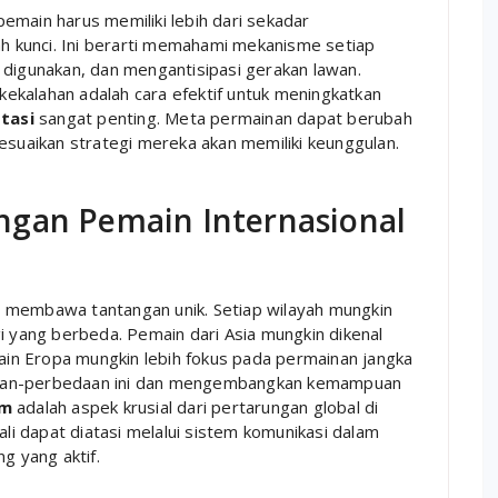
emain harus memiliki lebih dari sekadar
h kunci. Ini berarti memahami mekanisme setiap
 digunakan, dan mengantisipasi gerakan lawan.
 kekalahan adalah cara efektif untuk meningkatkan
tasi
sangat penting. Meta permainan dapat berubah
uaikan strategi mereka akan memiliki keunggulan.
ngan Pemain Internasional
 membawa tantangan unik. Setiap wilayah mungkin
i yang berbeda. Pemain dari Asia mungkin dikenal
in Eropa mungkin lebih fokus pada permainan jangka
daan-perbedaan ini dan mengembangkan kemampuan
am
adalah aspek krusial dari pertarungan global di
ali dapat diatasi melalui sistem komunikasi dalam
g yang aktif.