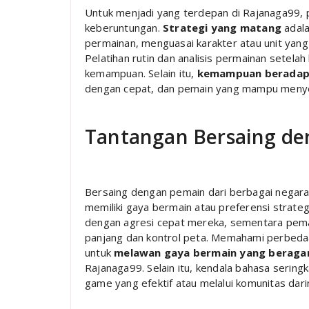
Untuk menjadi yang terdepan di Rajanaga99, p
keberuntungan.
Strategi yang matang
adala
permainan, menguasai karakter atau unit yang
Pelatihan rutin dan analisis permainan setelah
kemampuan. Selain itu,
kemampuan beradap
dengan cepat, dan pemain yang mampu menyes
Tantangan Bersaing de
Bersaing dengan pemain dari berbagai negara
memiliki gaya bermain atau preferensi strateg
dengan agresi cepat mereka, sementara pema
panjang dan kontrol peta. Memahami perbe
untuk
melawan gaya bermain yang berag
Rajanaga99. Selain itu, kendala bahasa seringk
game yang efektif atau melalui komunitas darin