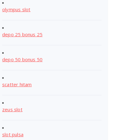
olympus slot
depo 25 bonus 25
depo 50 bonus 50
scatter hitam
zeus slot
slot pulsa