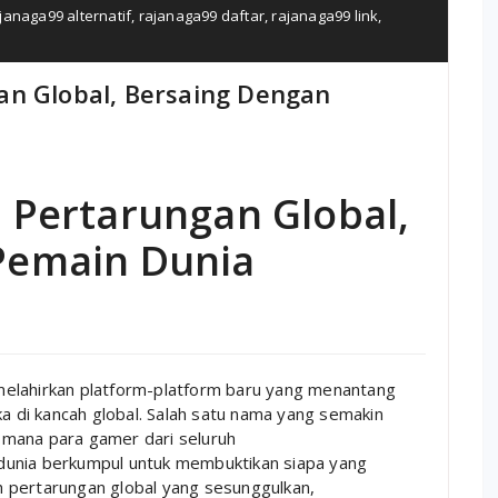
janaga99 alternatif
,
rajanaga99 daftar
,
rajanaga99 link
,
an Global, Bersaing Dengan
 Pertarungan Global,
Pemain Dunia
melahirkan platform-platform baru yang menantang
di kancah global. Salah satu nama yang semakin
i mana para gamer dari seluruh
unia berkumpul untuk membuktikan siapa yang
lah pertarungan global yang sesunggulkan,