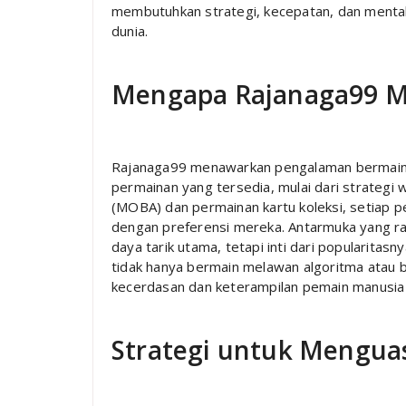
membutuhkan strategi, kecepatan, dan mental
dunia.
Mengapa Rajanaga99 Me
Rajanaga99 menawarkan pengalaman bermain y
permainan yang tersedia, mulai dari strategi
(MOBA) dan permainan kartu koleksi, setiap
dengan preferensi mereka. Antarmuka yang 
daya tarik utama, tetapi inti dari popularitas
tidak hanya bermain melawan algoritma atau 
kecerdasan dan keterampilan pemain manusia 
Strategi untuk Mengua