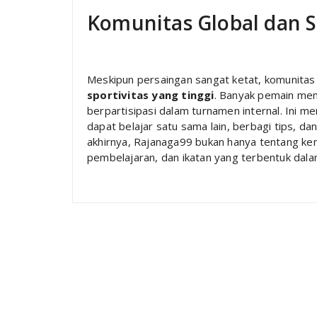
Komunitas Global dan Sp
Meskipun persaingan sangat ketat, komunitas
sportivitas yang tinggi
. Banyak pemain mem
berpartisipasi dalam turnamen internal. Ini 
dapat belajar satu sama lain, berbagi tips, 
akhirnya, Rajanaga99 bukan hanya tentang ke
pembelajaran, dan ikatan yang terbentuk dalam