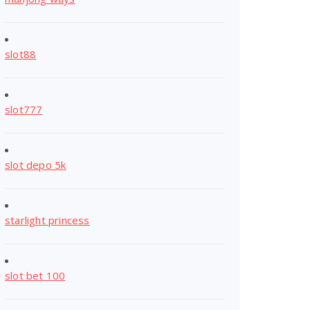
slot88
slot777
slot depo 5k
starlight princess
slot bet 100