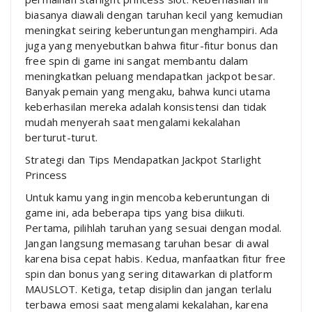
biasanya diawali dengan taruhan kecil yang kemudian
meningkat seiring keberuntungan menghampiri. Ada
juga yang menyebutkan bahwa fitur-fitur bonus dan
free spin di game ini sangat membantu dalam
meningkatkan peluang mendapatkan jackpot besar.
Banyak pemain yang mengaku, bahwa kunci utama
keberhasilan mereka adalah konsistensi dan tidak
mudah menyerah saat mengalami kekalahan
berturut-turut.
Strategi dan Tips Mendapatkan Jackpot Starlight
Princess
Untuk kamu yang ingin mencoba keberuntungan di
game ini, ada beberapa tips yang bisa diikuti.
Pertama, pilihlah taruhan yang sesuai dengan modal.
Jangan langsung memasang taruhan besar di awal
karena bisa cepat habis. Kedua, manfaatkan fitur free
spin dan bonus yang sering ditawarkan di platform
MAUSLOT. Ketiga, tetap disiplin dan jangan terlalu
terbawa emosi saat mengalami kekalahan, karena