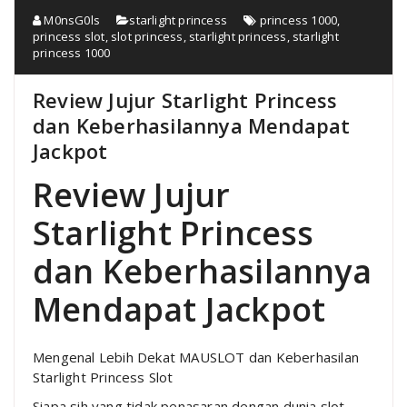
M0nsG0ls
starlight princess
princess 1000
,
princess slot
,
slot princess
,
starlight princess
,
starlight
princess 1000
Review Jujur Starlight Princess
dan Keberhasilannya Mendapat
Jackpot
Review Jujur
Starlight Princess
dan Keberhasilannya
Mendapat Jackpot
Mengenal Lebih Dekat MAUSLOT dan Keberhasilan
Starlight Princess Slot
Siapa sih yang tidak penasaran dengan dunia slot