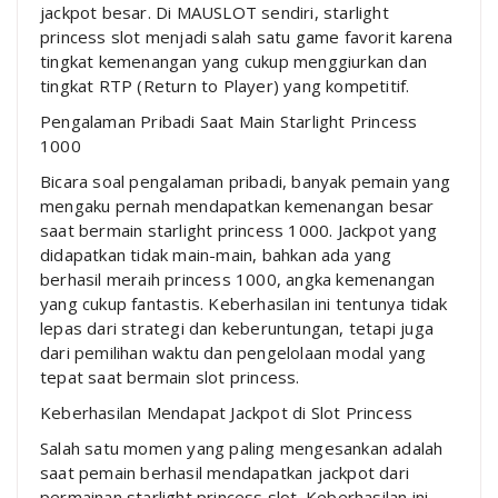
jackpot besar. Di MAUSLOT sendiri, starlight
princess slot menjadi salah satu game favorit karena
tingkat kemenangan yang cukup menggiurkan dan
tingkat RTP (Return to Player) yang kompetitif.
Pengalaman Pribadi Saat Main Starlight Princess
1000
Bicara soal pengalaman pribadi, banyak pemain yang
mengaku pernah mendapatkan kemenangan besar
saat bermain starlight princess 1000. Jackpot yang
didapatkan tidak main-main, bahkan ada yang
berhasil meraih princess 1000, angka kemenangan
yang cukup fantastis. Keberhasilan ini tentunya tidak
lepas dari strategi dan keberuntungan, tetapi juga
dari pemilihan waktu dan pengelolaan modal yang
tepat saat bermain slot princess.
Keberhasilan Mendapat Jackpot di Slot Princess
Salah satu momen yang paling mengesankan adalah
saat pemain berhasil mendapatkan jackpot dari
permainan starlight princess slot. Keberhasilan ini