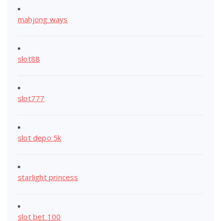
mahjong ways
slot88
slot777
slot depo 5k
starlight princess
slot bet 100