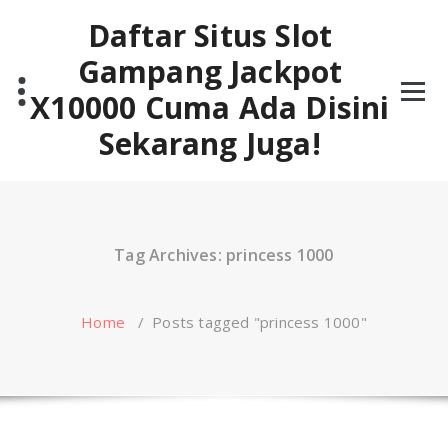
Skip
Daftar Situs Slot
to
content
Gampang Jackpot
X10000 Cuma Ada Disini
Sekarang Juga!
Tag Archives: princess 1000
Home
/
Posts tagged "princess 1000"