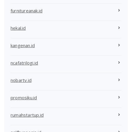
furnitureanak.id
hekal.id
kangenan.id
ncafatrilogi.id
nobartv.id
promosiku.id
rumahstartup.id