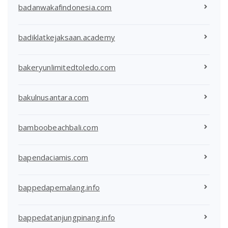
badanwakafindonesia.com
badiklatkejaksaan.academy
bakeryunlimitedtoledo.com
bakulnusantara.com
bamboobeachbali.com
bapendaciamis.com
bappedapemalang.info
bappedatanjungpinang.info