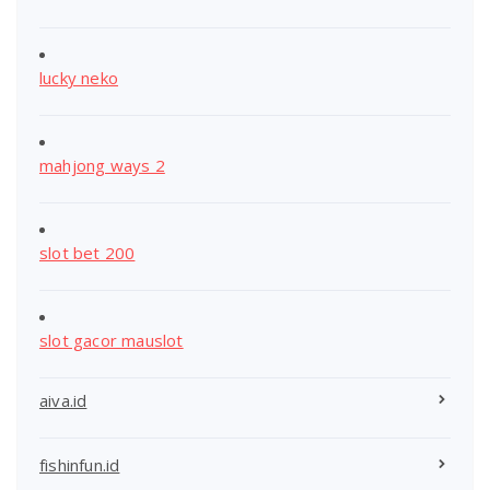
lucky neko
mahjong ways 2
slot bet 200
slot gacor mauslot
aiva.id
fishinfun.id