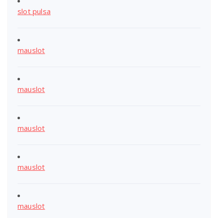
slot pulsa
mauslot
mauslot
mauslot
mauslot
mauslot