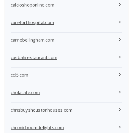
calcioshoponline.com
careforthospital.com
carnebellingham.com
casbahrestaurant.com
ccl5.com
cholacafe.com
chrisbuyshoustonhouses.com
chronicboomdelights.com