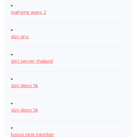
mahjong ways 2
slot qris
slot server thailand
slot depo 5k
slot depo 5k
bonus new member