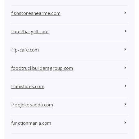
fishstoresnearme.com
flamebargrill.com
flip-cafe.com
foodtruckbuildersgroup.com
franishoes.com
freejokesadda.com
functionmania.com