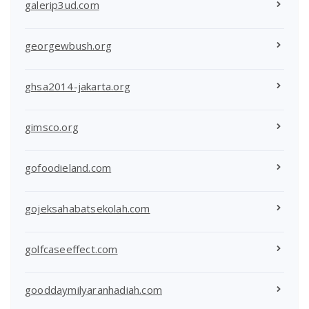
galerip3ud.com
georgewbush.org
ghsa2014-jakarta.org
gimsco.org
gofoodieland.com
gojeksahabatsekolah.com
golfcaseeffect.com
gooddaymilyaranhadiah.com