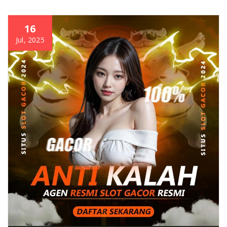
16
Jul, 2025