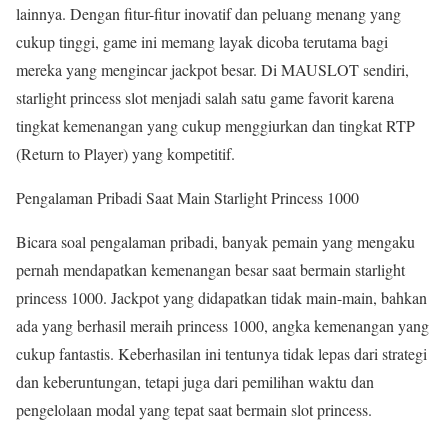
lainnya. Dengan fitur-fitur inovatif dan peluang menang yang
cukup tinggi, game ini memang layak dicoba terutama bagi
mereka yang mengincar jackpot besar. Di MAUSLOT sendiri,
starlight princess slot menjadi salah satu game favorit karena
tingkat kemenangan yang cukup menggiurkan dan tingkat RTP
(Return to Player) yang kompetitif.
Pengalaman Pribadi Saat Main Starlight Princess 1000
Bicara soal pengalaman pribadi, banyak pemain yang mengaku
pernah mendapatkan kemenangan besar saat bermain starlight
princess 1000. Jackpot yang didapatkan tidak main-main, bahkan
ada yang berhasil meraih princess 1000, angka kemenangan yang
cukup fantastis. Keberhasilan ini tentunya tidak lepas dari strategi
dan keberuntungan, tetapi juga dari pemilihan waktu dan
pengelolaan modal yang tepat saat bermain slot princess.