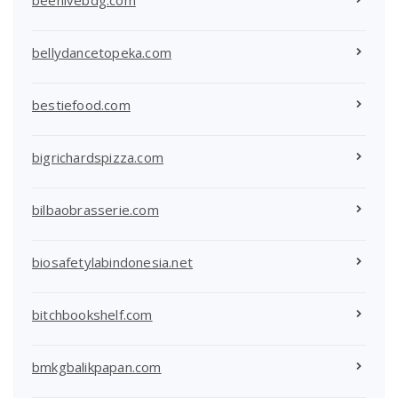
bellydancetopeka.com
bestiefood.com
bigrichardspizza.com
bilbaobrasserie.com
biosafetylabindonesia.net
bitchbookshelf.com
bmkgbalikpapan.com