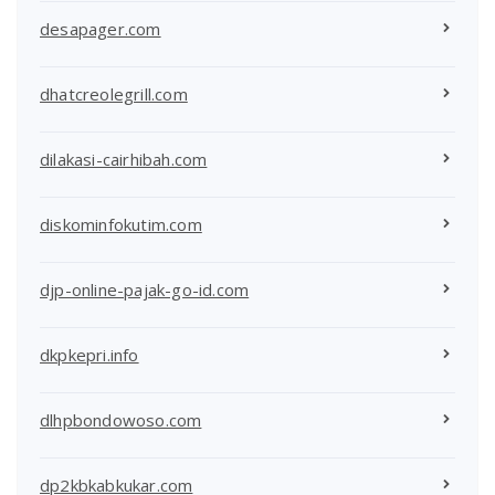
desapager.com
dhatcreolegrill.com
dilakasi-cairhibah.com
diskominfokutim.com
djp-online-pajak-go-id.com
dkpkepri.info
dlhpbondowoso.com
dp2kbkabkukar.com