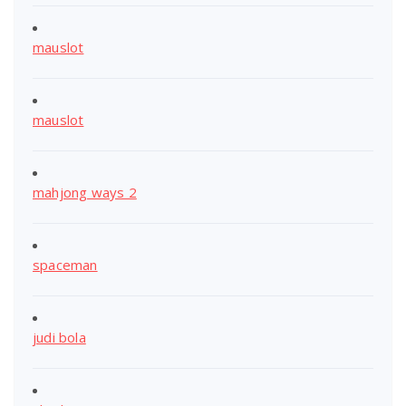
mauslot
mauslot
mahjong ways 2
spaceman
judi bola