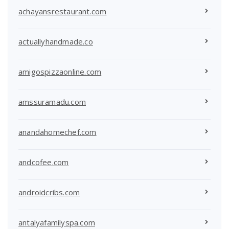
achayansrestaurant.com
actuallyhandmade.co
amigospizzaonline.com
amssuramadu.com
anandahomechef.com
andcofee.com
androidcribs.com
antalyafamilyspa.com