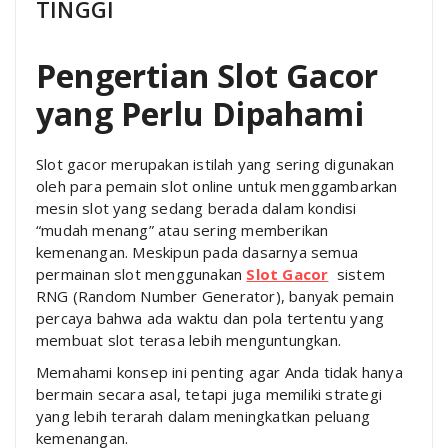
TINGGI
Pengertian Slot Gacor
yang Perlu Dipahami
Slot gacor merupakan istilah yang sering digunakan
oleh para pemain slot online untuk menggambarkan
mesin slot yang sedang berada dalam kondisi
“mudah menang” atau sering memberikan
kemenangan. Meskipun pada dasarnya semua
permainan slot menggunakan
Slot Gacor
sistem
RNG (Random Number Generator), banyak pemain
percaya bahwa ada waktu dan pola tertentu yang
membuat slot terasa lebih menguntungkan.
Memahami konsep ini penting agar Anda tidak hanya
bermain secara asal, tetapi juga memiliki strategi
yang lebih terarah dalam meningkatkan peluang
kemenangan.