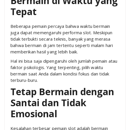
Bermain di Waktu yang
Tepat
Beberapa pemain percaya bahwa waktu bermain
juga dapat memengaruhi performa slot. Meskipun
tidak terbukti secara teknis, banyak yang merasa
bahwa bermain di jam tertentu seperti malam hari
memberikan hasil yang lebih baik.
Hal ini bisa saja dipengaruhi oleh jumlah pemain atau
faktor psikologis. Yang terpenting, pilih waktu
bermain saat Anda dalam kondisi fokus dan tidak
terburu-buru.
Tetap Bermain dengan
Santai dan Tidak
Emosional
Kesalahan terbesar pemain slot adalah bermain