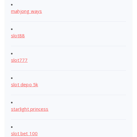
mahjong ways
slot88
slot777
slot depo 5k
starlight princess
slot bet 100