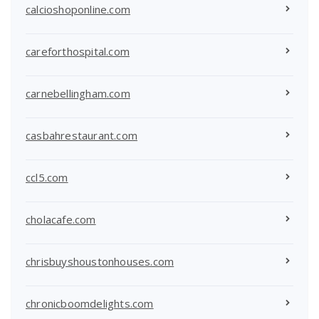
calcioshoponline.com
careforthospital.com
carnebellingham.com
casbahrestaurant.com
ccl5.com
cholacafe.com
chrisbuyshoustonhouses.com
chronicboomdelights.com