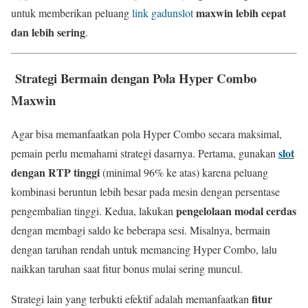
maxwin lebih cepat
untuk memberikan peluang
link gadunslot
dan lebih sering
.
Strategi Bermain dengan Pola Hyper Combo
Maxwin
Agar bisa memanfaatkan pola Hyper Combo secara maksimal,
slot
pemain perlu memahami strategi dasarnya. Pertama, gunakan
dengan RTP tinggi
(minimal 96% ke atas) karena peluang
kombinasi beruntun lebih besar pada mesin dengan persentase
pengelolaan modal cerdas
pengembalian tinggi. Kedua, lakukan
dengan membagi saldo ke beberapa sesi. Misalnya, bermain
dengan taruhan rendah untuk memancing Hyper Combo, lalu
naikkan taruhan saat fitur bonus mulai sering muncul.
fitur
Strategi lain yang terbukti efektif adalah memanfaatkan