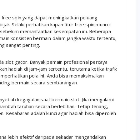
u free spin yang dapat meningkatkan peluang
ijak. Selalu perhatikan kapan fitur free spin muncul
l sebelum memanfaatkan kesempatan ini. Beberapa
ain konsisten bermain dalam jangka waktu tertentu,
ng sangat penting.
 slot gacor. Banyak pemain profesional percaya
n hadiah di jam-jam tertentu, terutama ketika trafik
mperhatikan pola ini, Anda bisa memaksimalkan
nding bermain secara sembarangan.
enyebab kegagalan saat bermain slot. Jika mengalami
nambah taruhan secara berlebihan. Tetap tenang,
en. Kesabaran adalah kunci agar hadiah bisa diperoleh
na lebih efektif daripada sekadar mengandalkan