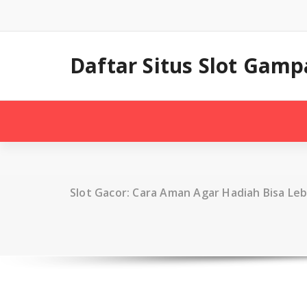
Skip
to
content
Daftar Situs Slot Gamp
Slot Gacor: Cara Aman Agar Hadiah Bisa Le