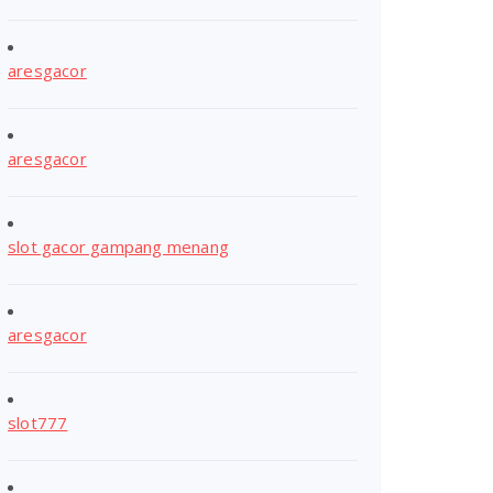
aresgacor
aresgacor
slot gacor gampang menang
aresgacor
slot777