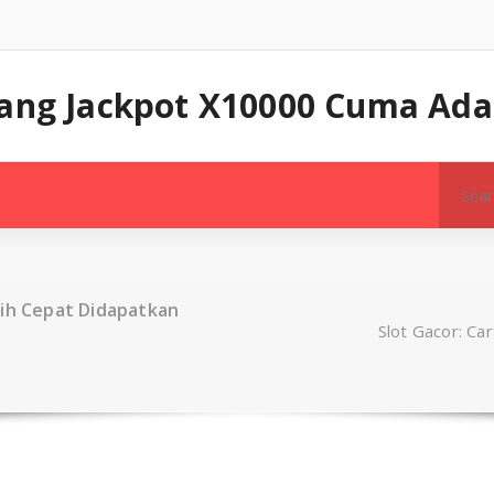
ang Jackpot X10000 Cuma Ada 
Search
for:
bih Cepat Didapatkan
Slot Gacor: Ca