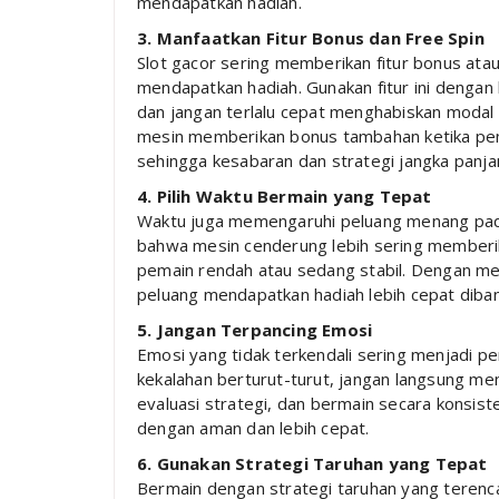
mendapatkan hadiah.
3. Manfaatkan Fitur Bonus dan Free Spin
Slot gacor sering memberikan fitur bonus ata
mendapatkan hadiah. Gunakan fitur ini dengan b
dan jangan terlalu cepat menghabiskan moda
mesin memberikan bonus tambahan ketika pem
sehingga kesabaran dan strategi jangka panja
4. Pilih Waktu Bermain yang Tepat
Waktu juga memengaruhi peluang menang pada
bahwa mesin cenderung lebih sering memberika
pemain rendah atau sedang stabil. Dengan me
peluang mendapatkan hadiah lebih cepat diba
5. Jangan Terpancing Emosi
Emosi yang tidak terkendali sering menjadi p
kekalahan berturut-turut, jangan langsung me
evaluasi strategi, dan bermain secara konsist
dengan aman dan lebih cepat.
6. Gunakan Strategi Taruhan yang Tepat
Bermain dengan strategi taruhan yang terenca