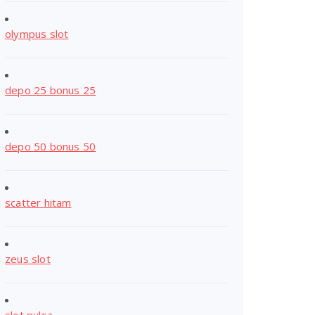
olympus slot
depo 25 bonus 25
depo 50 bonus 50
scatter hitam
zeus slot