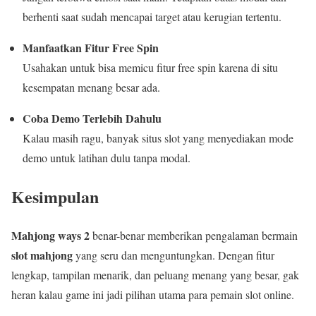
berhenti saat sudah mencapai target atau kerugian tertentu.
Manfaatkan Fitur Free Spin
Usahakan untuk bisa memicu fitur free spin karena di situ
kesempatan menang besar ada.
Coba Demo Terlebih Dahulu
Kalau masih ragu, banyak situs slot yang menyediakan mode
demo untuk latihan dulu tanpa modal.
Kesimpulan
Mahjong ways 2
benar-benar memberikan pengalaman bermain
slot mahjong
yang seru dan menguntungkan. Dengan fitur
lengkap, tampilan menarik, dan peluang menang yang besar, gak
heran kalau game ini jadi pilihan utama para pemain slot online.