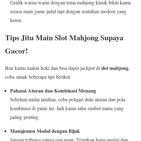
Grafik warna-warni dengan tema mahjong klasik bikin kamu
serasa main game jadul tapi dengan sentuhan modern yang
keren.
Tips Jitu Main Slot Mahjong Supaya
Gacor!
slot mahjong
Biar kamu makin hoki dan bisa dapet jackpot di
,
coba simak beberapa tips berikut:
Pahami Aturan dan Kombinasi Menang
Sebelum mulai taruhan, coba pelajari dulu aturan dan pola
kombinasi di game ini. Jadi kamu tahu simbol mana yang
paling penting.
Manajemen Modal dengan Bijak
Jangan terbawa emosi saat main. Tetapkan batas modal dan