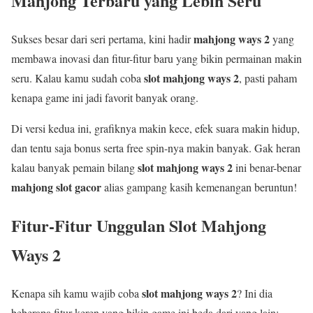
Mahjong Terbaru yang Lebih Seru
mahjong ways 2
Sukses besar dari seri pertama, kini hadir
yang
membawa inovasi dan fitur-fitur baru yang bikin permainan makin
slot mahjong ways 2
seru. Kalau kamu sudah coba
, pasti paham
kenapa game ini jadi favorit banyak orang.
Di versi kedua ini, grafiknya makin kece, efek suara makin hidup,
dan tentu saja bonus serta free spin-nya makin banyak. Gak heran
slot mahjong ways 2
kalau banyak pemain bilang
ini benar-benar
mahjong slot gacor
alias gampang kasih kemenangan beruntun!
Fitur-Fitur Unggulan Slot Mahjong
Ways 2
slot mahjong ways 2
Kenapa sih kamu wajib coba
? Ini dia
beberapa fitur keren yang bikin game ini beda dari yang lain: