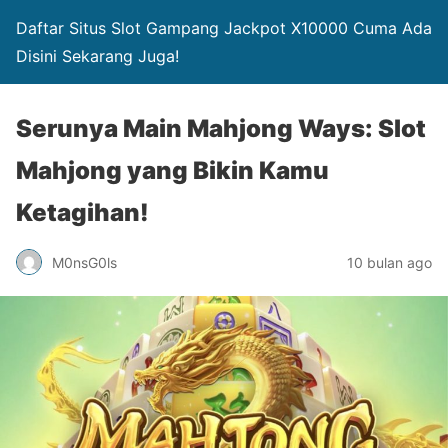
Daftar Situs Slot Gampang Jackpot X10000 Cuma Ada
Disini Sekarang Juga!
Serunya Main Mahjong Ways: Slot
Mahjong yang Bikin Kamu
Ketagihan!
M0nsG0ls
10 bulan ago