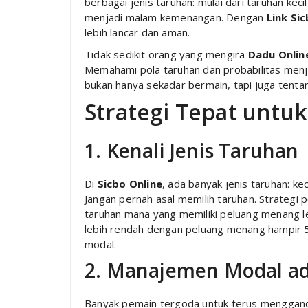
berbagai jenis taruhan: mulai dari taruhan k
menjadi malam kemenangan. Dengan
Link Si
lebih lancar dan aman.
Tidak sedikit orang yang mengira
Dadu Onlin
Memahami pola taruhan dan probabilitas menja
bukan hanya sekadar bermain, tapi juga tenta
Strategi Tepat untu
1. Kenali Jenis Taruhan
Di
Sicbo Online
, ada banyak jenis taruhan: kec
Jangan pernah asal memilih taruhan. Strategi 
taruhan mana yang memiliki peluang menang leb
lebih rendah dengan peluang menang hampir 
modal.
2. Manajemen Modal ad
Banyak pemain tergoda untuk terus menggandaka