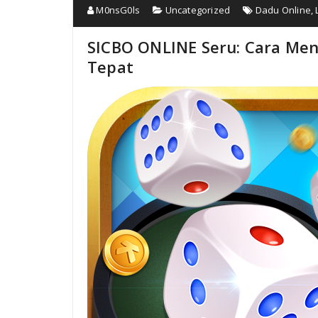
M0nsG0ls
Uncategorized
Dadu Online
,
SICBO ONLINE Seru: Cara Men
Tepat