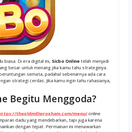
biasa. Di era digital ini,
Sicbo Online
telah menjadi
ang besar untuk menang jika kamu tahu strateginya.
beruntungan semata, padahal sebenarnya ada cara
engan strategi cerdas. Jika kamu ingin tahu rahasianya,
ne Begitu Menggoda?
https://theoldmillwroxham.com/menu/
online
emparan dadu yang mendebarkan, tapi juga karena
mainkan dengan tepat. Permainan ini menawarkan