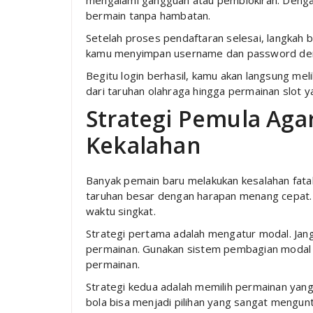
mengalami gangguan atau pemblokiran. Dengan
bermain tanpa hambatan.
Setelah proses pendaftaran selesai, langkah b
kamu menyimpan username dan password deng
Begitu login berhasil, kamu akan langsung me
dari taruhan olahraga hingga permainan slot 
Strategi Pemula Agar
Kekalahan
Banyak pemain baru melakukan kesalahan fata
taruhan besar dengan harapan menang cepat. 
waktu singkat.
Strategi pertama adalah mengatur modal. Jan
permainan. Gunakan sistem pembagian modal 
permainan.
Strategi kedua adalah memilih permainan yang
bola bisa menjadi pilihan yang sangat mengu