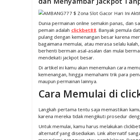
dan Menyambar Jackpot Tan
Dunia permainan online semakin panas, dan s
pemain adalah
clickbet88
. Banyak pemula dat
pulang dengan kemenangan besar karena merek
bagaimana memulai, atau merasa selalu kalah
berhenti bermain asal-asalan dan mulai berm
mendekati jackpot besar.
Di artikel ini kamu akan menemukan cara mem
kemenangan, hingga memahami trik para pemai
maupun permainan lainnya.
Cara Memulai di clic
Langkah pertama tentu saja memastikan kamu 
karena mereka tidak mengikuti prosedur denga
Untuk memulai, kamu harus melakukan clickbet88
alternatif yang disediakan. Link alternatif sa