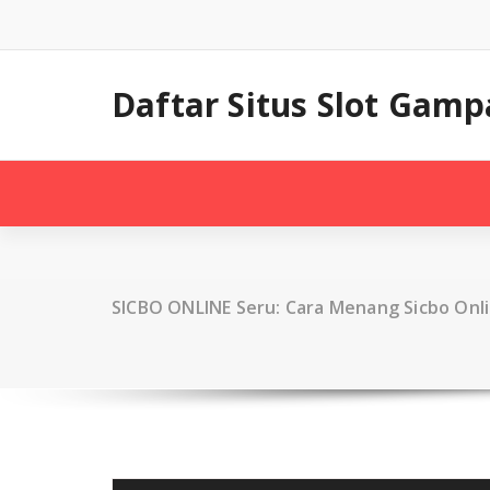
Skip
to
content
Daftar Situs Slot Gamp
SICBO ONLINE Seru: Cara Menang Sicbo Onl