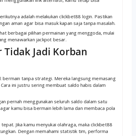
 menggunakan link alternatif, kamu tetap bisa
erikutnya adalah melakukan clickbet88 login. Pastikan
an aman agar bisa masuk kapan saja tanpa masalah.
lihat berbagai pilihan permainan yang menggoda, mulai
yang menawarkan jackpot besar.
 Tidak Jadi Korban
l: bermain tanpa strategi. Mereka langsung memasang
Cara ini justru sering membuat saldo habis dalam
gan pernah menggunakan seluruh saldo dalam satu
agar kamu bisa bermain lebih lama dan membaca pola
 tepat. Jika kamu menyukai olahraga, maka clickbet88
ntungkan. Dengan memahami statistik tim, performa