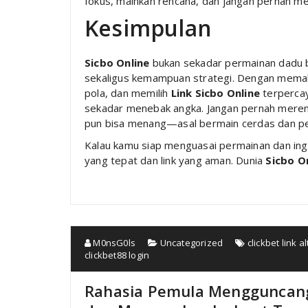
fokus, mainkan rencana, dan jangan pernah m
Kesimpulan
Sicbo Online
bukan sekadar permainan dadu b
sekaligus kemampuan strategi. Dengan mema
pola, dan memilih
Link Sicbo Online
terpercay
sekadar menebak angka. Jangan pernah merem
pun bisa menang—asal bermain cerdas dan pen
Kalau kamu siap menguasai permainan dan ingi
yang tepat dan link yang aman. Dunia
Sicbo O
M0nsG0ls
Uncategorized
clickbet link a
clickbet88 login
Rahasia Pemula Mengguncang