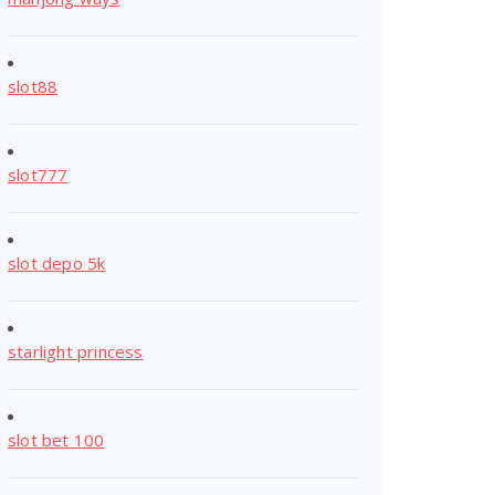
slot88
slot777
slot depo 5k
starlight princess
slot bet 100