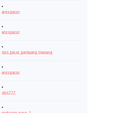
aresgacor
aresgacor
slot gacor gampang menang
aresgacor
slot777
mahjong ways 2