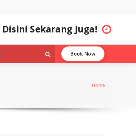
Disini Sekarang Juga!
Book Now
Home