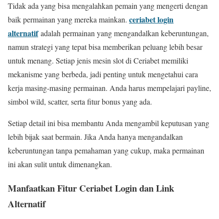
Tidak ada yang bisa mengalahkan pemain yang mengerti dengan
ceriabet login
baik permainan yang mereka mainkan.
alternatif
adalah permainan yang mengandalkan keberuntungan,
namun strategi yang tepat bisa memberikan peluang lebih besar
untuk menang. Setiap jenis mesin slot di Ceriabet memiliki
mekanisme yang berbeda, jadi penting untuk mengetahui cara
kerja masing-masing permainan. Anda harus mempelajari payline,
simbol wild, scatter, serta fitur bonus yang ada.
Setiap detail ini bisa membantu Anda mengambil keputusan yang
lebih bijak saat bermain. Jika Anda hanya mengandalkan
keberuntungan tanpa pemahaman yang cukup, maka permainan
ini akan sulit untuk dimenangkan.
Manfaatkan Fitur Ceriabet Login dan Link
Alternatif