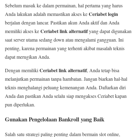
Sebelum masuk ke dalam permainan, hal pertama yang harus
Ceriabet login
Anda lakukan adalah memastikan akses ke
berjalan dengan lancar. Pastikan akun Anda aktif dan Anda
Ceriabet link alternatif
memiliki akses ke
yang dapat digunakan
saat server utama sedang down atau mengalami gangguan. Ini
penting, karena permainan yang terhenti akibat masalah teknis
dapat merugikan Anda.
Ceriabet link alternatif
Dengan memiliki
, Anda tetap bisa
melanjutkan permainan tanpa hambatan. Jangan biarkan hal-hal
teknis menghalangi peluang kemenangan Anda. Daftarkan diri
Anda dan pastikan Anda selalu siap mengakses Ceriabet kapan
pun diperlukan.
Gunakan Pengelolaan Bankroll yang Baik
Salah satu strategi paling penting dalam bermain slot online,