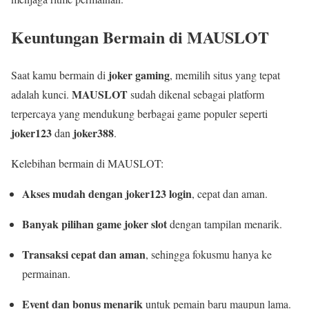
Keuntungan Bermain di MAUSLOT
joker gaming
Saat kamu bermain di
, memilih situs yang tepat
MAUSLOT
adalah kunci.
sudah dikenal sebagai platform
terpercaya yang mendukung berbagai game populer seperti
joker123
joker388
dan
.
Kelebihan bermain di MAUSLOT:
Akses mudah dengan joker123 login
, cepat dan aman.
Banyak pilihan game joker slot
dengan tampilan menarik.
Transaksi cepat dan aman
, sehingga fokusmu hanya ke
permainan.
Event dan bonus menarik
untuk pemain baru maupun lama.