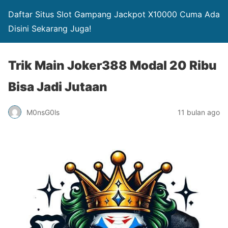
Daftar Situs Slot Gampang Jackpot X10000 Cuma Ada
Disini Sekarang Juga!
Trik Main Joker388 Modal 20 Ribu
Bisa Jadi Jutaan
M0nsG0ls
11 bulan ago