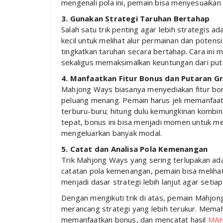
mengenali pola ini, pemain bisa menyesuaikan
3. Gunakan Strategi Taruhan Bertahap
Salah satu trik penting agar lebih strategis 
kecil untuk melihat alur permainan dan potensi
tingkatkan taruhan secara bertahap. Cara ini
sekaligus memaksimalkan keuntungan dari pu
4. Manfaatkan Fitur Bonus dan Putaran Gr
Mahjong Ways biasanya menyediakan fitur bon
peluang menang. Pemain harus jeli memanfaatk
terburu-buru; hitung dulu kemungkinan kombin
tepat, bonus ini bisa menjadi momen untuk 
mengeluarkan banyak modal.
5. Catat dan Analisa Pola Kemenangan
Trik Mahjong Ways yang sering terlupakan ad
catatan pola kemenangan, pemain bisa melihat t
menjadi dasar strategi lebih lanjut agar setia
Dengan mengikuti trik di atas, pemain Mahjon
merancang strategi yang lebih terukur. Memah
memanfaatkan bonus, dan mencatat hasil
MAH