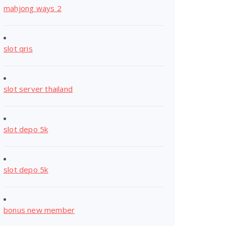
mahjong ways 2
slot qris
slot server thailand
slot depo 5k
slot depo 5k
bonus new member