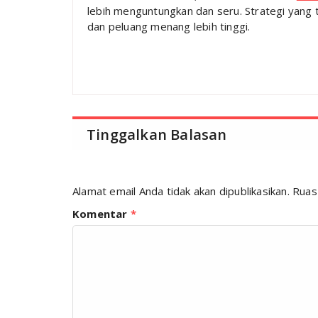
lebih menguntungkan dan seru. Strategi yang
dan peluang menang lebih tinggi.
Tinggalkan Balasan
Alamat email Anda tidak akan dipublikasikan.
Ruas
Komentar
*