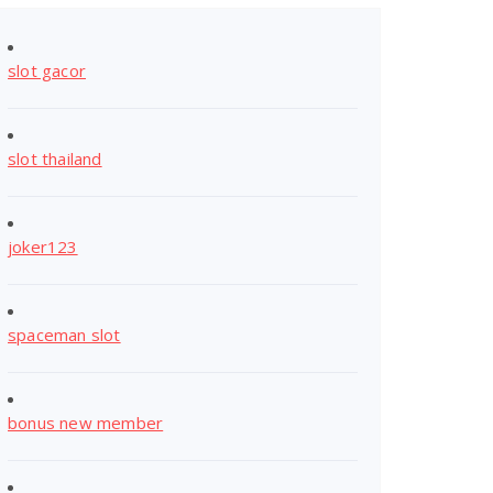
slot gacor
slot thailand
joker123
spaceman slot
bonus new member