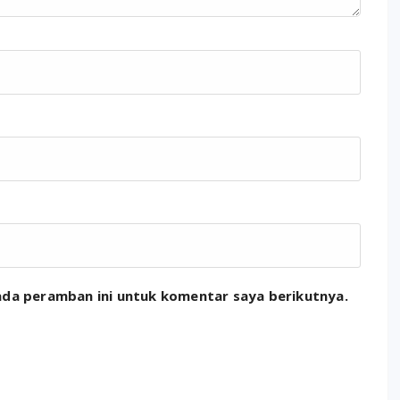
ada peramban ini untuk komentar saya berikutnya.