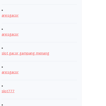
aresgacor
aresgacor
slot gacor gampang menang
aresgacor
slot777