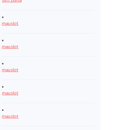
slot pulsa
mauslot
mauslot
mauslot
mauslot
mauslot