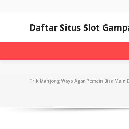
Skip
to
content
Daftar Situs Slot Gamp
Trik Mahjong Ways Agar Pemain Bisa Main 