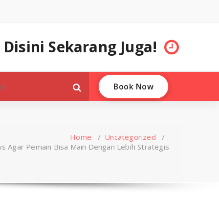
Disini Sekarang Juga!
Book Now
Home
/
Uncategorized
/
s Agar Pemain Bisa Main Dengan Lebih Strategis