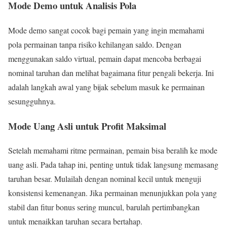
Mode Demo untuk Analisis Pola
Mode demo sangat cocok bagi pemain yang ingin memahami
pola permainan tanpa risiko kehilangan saldo. Dengan
menggunakan saldo virtual, pemain dapat mencoba berbagai
nominal taruhan dan melihat bagaimana fitur pengali bekerja. Ini
adalah langkah awal yang bijak sebelum masuk ke permainan
sesungguhnya.
Mode Uang Asli untuk Profit Maksimal
Setelah memahami ritme permainan, pemain bisa beralih ke mode
uang asli. Pada tahap ini, penting untuk tidak langsung memasang
taruhan besar. Mulailah dengan nominal kecil untuk menguji
konsistensi kemenangan. Jika permainan menunjukkan pola yang
stabil dan fitur bonus sering muncul, barulah pertimbangkan
untuk menaikkan taruhan secara bertahap.