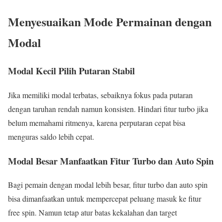
Menyesuaikan Mode Permainan dengan
Modal
Modal Kecil Pilih Putaran Stabil
Jika memiliki modal terbatas, sebaiknya fokus pada putaran
dengan taruhan rendah namun konsisten. Hindari fitur turbo jika
belum memahami ritmenya, karena perputaran cepat bisa
menguras saldo lebih cepat.
Modal Besar Manfaatkan Fitur Turbo dan Auto Spin
Bagi pemain dengan modal lebih besar, fitur turbo dan auto spin
bisa dimanfaatkan untuk mempercepat peluang masuk ke fitur
free spin. Namun tetap atur batas kekalahan dan target