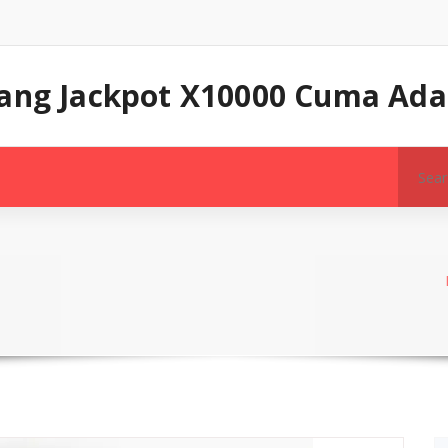
ang Jackpot X10000 Cuma Ada 
Search
for: