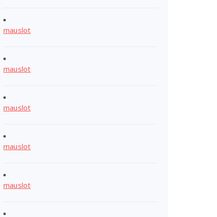
mauslot
mauslot
mauslot
mauslot
mauslot