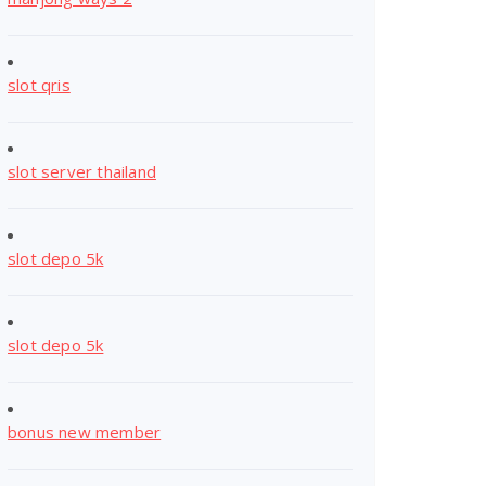
slot qris
slot server thailand
slot depo 5k
slot depo 5k
bonus new member