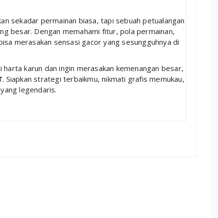
an sekadar permainan biasa, tapi sebuah petualangan
ng besar. Dengan memahami fitur, pola permainan,
bisa merasakan sensasi gacor yang sesungguhnya di
ri harta karun dan ingin merasakan kemenangan besar,
T
. Siapkan strategi terbaikmu, nikmati grafis memukau,
 yang legendaris.