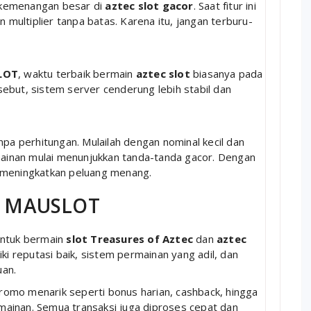
h kemenangan besar di
aztec slot gacor
. Saat fitur ini
 multiplier tanpa batas. Karena itu, jangan terburu-
LOT
, waktu terbaik bermain
aztec slot
biasanya pada
rsebut, sistem server cenderung lebih stabil dan
pa perhitungan. Mulailah dengan nominal kecil dan
mainan mulai menunjukkan tanda-tanda gacor. Dengan
an meningkatkan peluang menang.
i MAUSLOT
ntuk bermain
slot Treasures of Aztec
dan
aztec
iki reputasi baik, sistem permainan yang adil, dan
uan.
omo menarik seperti bonus harian, cashback, hingga
ainan. Semua transaksi juga diproses cepat dan