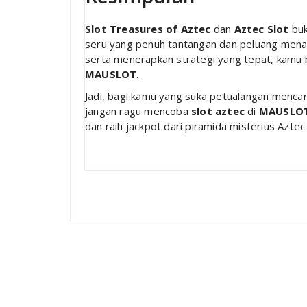
Slot Treasures of Aztec
dan
Aztec Slot
buk
seru yang penuh tantangan dan peluang mena
serta menerapkan strategi yang tepat, kamu 
MAUSLOT
.
Jadi, bagi kamu yang suka petualangan menca
jangan ragu mencoba
slot aztec
di
MAUSLO
dan raih jackpot dari piramida misterius Aztec