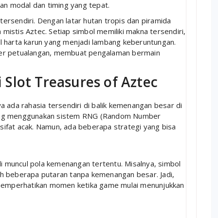
aan modal dan timing yang tepat.
tersendiri. Dengan latar hutan tropis dan piramida
istis Aztec. Setiap simbol memiliki makna tersendiri,
l harta karun yang menjadi lambang keberuntungan.
fer petualangan, membuat pengalaman bermain
Slot Treasures of Aztec
 ada rahasia tersendiri di balik kemenangan besar di
mang menggunakan sistem RNG (Random Number
ifat acak. Namun, ada beberapa strategi yang bisa
ali muncul pola kemenangan tertentu. Misalnya, simbol
lah beberapa putaran tanpa kemenangan besar. Jadi,
memperhatikan momen ketika game mulai menunjukkan