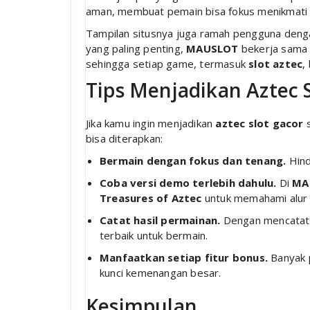
aman, membuat pemain bisa fokus menikmati 
Tampilan situsnya juga ramah pengguna denga
yang paling penting,
MAUSLOT
bekerja sama 
sehingga setiap game, termasuk
slot aztec
,
Tips Menjadikan Aztec S
Jika kamu ingin menjadikan
aztec slot gacor
s
bisa diterapkan:
Bermain dengan fokus dan tenang.
Hind
Coba versi demo terlebih dahulu.
Di
MA
Treasures of Aztec
untuk memahami alur 
Catat hasil permainan.
Dengan mencatat,
terbaik untuk bermain.
Manfaatkan setiap fitur bonus.
Banyak p
kunci kemenangan besar.
Kesimpulan