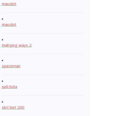
mauslot
mauslot
mahjong ways 2
spaceman
judi bola
slot bet 200