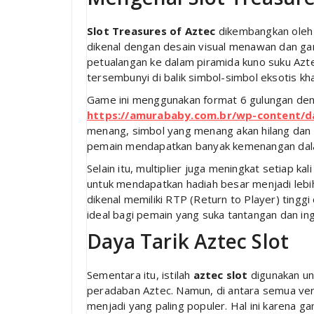
dua
nama
Slot Treasures of Aztec
dikembangkan oleh 
yang
dikenal dengan desain visual menawan dan g
sering
petualangan ke dalam piramida kuno suku Azte
muncul
tersembunyi di balik simbol-simbol eksotis k
di
Game ini menggunakan format 6 gulungan deng
berbagai
https://amurababy.com.br/wp-content/d
komunitas
pemain
menang, simbol yang menang akan hilang dan d
adalah
pemain mendapatkan banyak kemenangan dala
slot
Selain itu, multiplier juga meningkat setiap k
Treasures
untuk mendapatkan hadiah besar menjadi lebih
of
dikenal memiliki RTP (Return to Player) tingg
Aztec
ideal bagi pemain yang suka tantangan dan i
dan
aztec
Daya Tarik Aztec Slot
slot
.
Kedua
Sementara itu, istilah
aztec slot
digunakan un
permainan
peradaban Aztec. Namun, di antara semua ver
ini
menjadi yang paling populer. Hal ini karena 
sama-