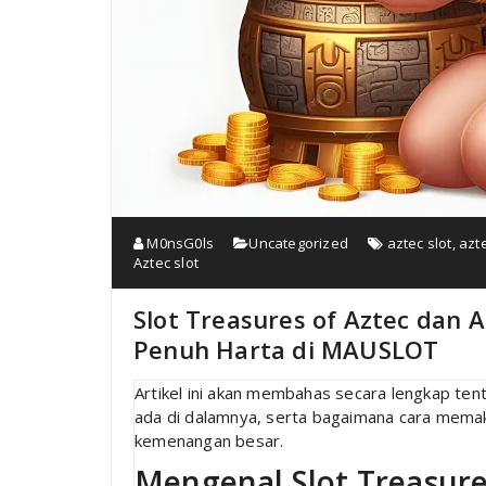
M0nsG0ls
Uncategorized
aztec slot
,
azte
Aztec slot
Slot Treasures of Aztec dan A
Penuh Harta di MAUSLOT
Bagi
Artikel ini akan membahas secara lengkap te
penggemar
ada di dalamnya, serta bagaimana cara mema
permainan
kemenangan besar.
slot
Mengenal Slot Treasure
online,