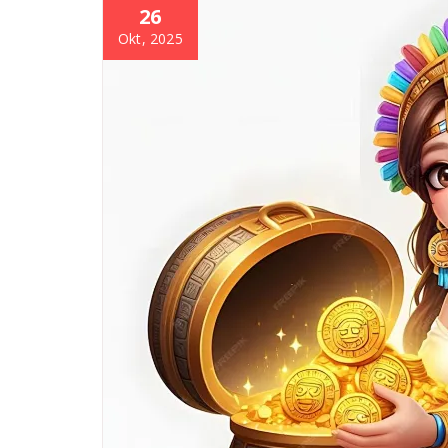
26
Okt, 2025