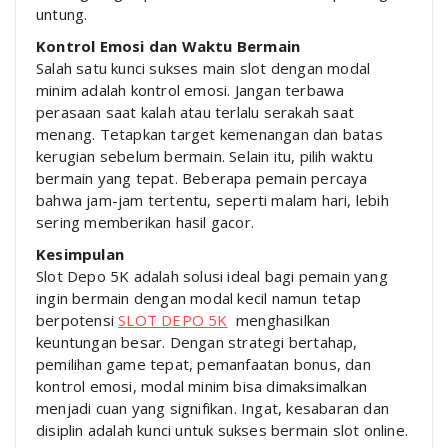
untung.
Kontrol Emosi dan Waktu Bermain
Salah satu kunci sukses main slot dengan modal
minim adalah kontrol emosi. Jangan terbawa
perasaan saat kalah atau terlalu serakah saat
menang. Tetapkan target kemenangan dan batas
kerugian sebelum bermain. Selain itu, pilih waktu
bermain yang tepat. Beberapa pemain percaya
bahwa jam-jam tertentu, seperti malam hari, lebih
sering memberikan hasil gacor.
Kesimpulan
Slot Depo 5K adalah solusi ideal bagi pemain yang
ingin bermain dengan modal kecil namun tetap
berpotensi
SLOT DEPO 5K
menghasilkan
keuntungan besar. Dengan strategi bertahap,
pemilihan game tepat, pemanfaatan bonus, dan
kontrol emosi, modal minim bisa dimaksimalkan
menjadi cuan yang signifikan. Ingat, kesabaran dan
disiplin adalah kunci untuk sukses bermain slot online.