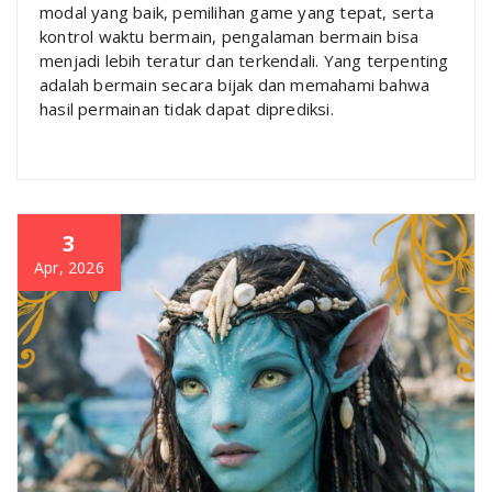
modal yang baik, pemilihan game yang tepat, serta
kontrol waktu bermain, pengalaman bermain bisa
menjadi lebih teratur dan terkendali. Yang terpenting
adalah bermain secara bijak dan memahami bahwa
hasil permainan tidak dapat diprediksi.
3
Apr, 2026