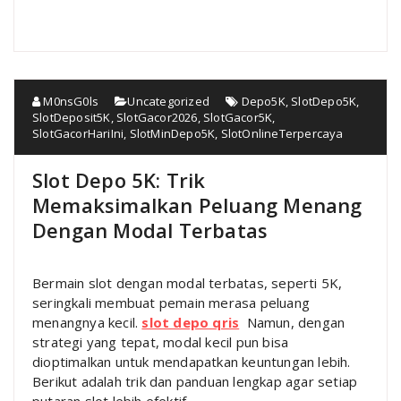
M0nsG0ls
Uncategorized
Depo5K
,
SlotDepo5K
,
SlotDeposit5K
,
SlotGacor2026
,
SlotGacor5K
,
SlotGacorHariIni
,
SlotMinDepo5K
,
SlotOnlineTerpercaya
Slot Depo 5K: Trik
Memaksimalkan Peluang Menang
Dengan Modal Terbatas
Bermain slot dengan modal terbatas, seperti 5K,
seringkali membuat pemain merasa peluang
menangnya kecil.
slot depo qris
Namun, dengan
strategi yang tepat, modal kecil pun bisa
dioptimalkan untuk mendapatkan keuntungan lebih.
Berikut adalah trik dan panduan lengkap agar setiap
putaran slot lebih efektif.