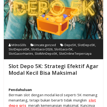
M0nsG0ls
Uncategorized
Depo5K
,
SlotDepo5K
,
SlotDeposit5K
,
SlotGacor2026
,
SlotGacor5K
,
SlotGacorHariIni
,
SlotMinDepo5K
,
SlotOnlineTerpercaya
Slot Depo 5K: Strategi Efektif Agar
Modal Kecil Bisa Maksimal
Pendahuluan
Bermain slot dengan modal kecil seperti 5K memang
menantang, tetapi bukan berarti tidak mungkin
slot
depo qris
meraih kemenangan maksimal. Kuncinya