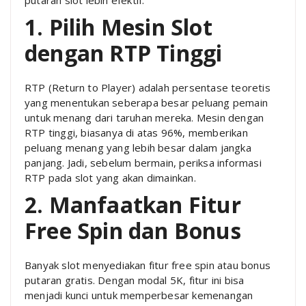
1. Pilih Mesin Slot
dengan RTP Tinggi
RTP (Return to Player) adalah persentase teoretis
yang menentukan seberapa besar peluang pemain
untuk menang dari taruhan mereka. Mesin dengan
RTP tinggi, biasanya di atas 96%, memberikan
peluang menang yang lebih besar dalam jangka
panjang. Jadi, sebelum bermain, periksa informasi
RTP pada slot yang akan dimainkan.
2. Manfaatkan Fitur
Free Spin dan Bonus
Banyak slot menyediakan fitur free spin atau bonus
putaran gratis. Dengan modal 5K, fitur ini bisa
menjadi kunci untuk memperbesar kemenangan