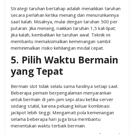
Strategi taruhan bertahap adalah menaikkan taruhan
secara perlahan ketika menang dan menurunkannya
saat kalah. Misalnya, mulai dengan taruhan 500 per
putaran. Jika menang, naikkan taruhan 1,5 kali lipat;
jika kalah, kembalikan ke taruhan awal. Teknik ini
membantu memaksimalkan kemenangan sambil
meminimalkan risiko kehilangan modal cepat.
5. Pilih Waktu Bermain
yang Tepat
Bermain slot tidak selalu sama hasilnya setiap saat.
Beberapa pemain berpengalaman menyarankan
untuk bermain di jam-jam sepi atau ketika server
sedang stabil, karena peluang keluar kombinasi
jackpot lebih tinggi. Mengamati pola kemenangan
selama beberapa hari juga bisa membantu
menentukan waktu terbaik bermain.