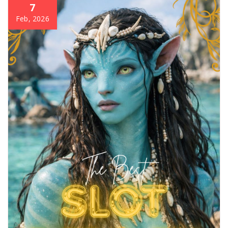
7
Feb, 2026