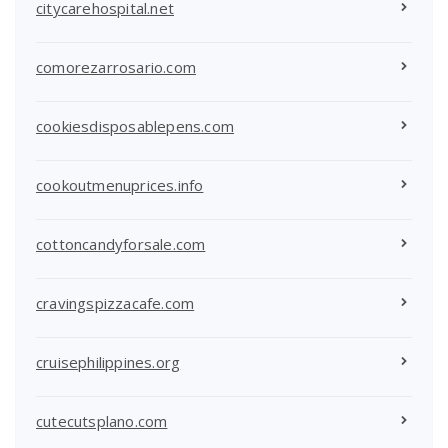
citycarehospital.net
comorezarrosario.com
cookiesdisposablepens.com
cookoutmenuprices.info
cottoncandyforsale.com
cravingspizzacafe.com
cruisephilippines.org
cutecutsplano.com