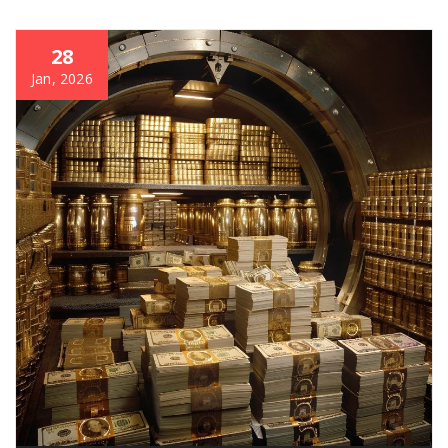
28
Jan, 2026