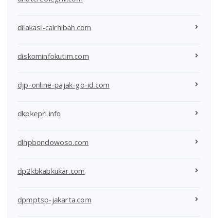
dilakasi-cairhibah.com
diskominfokutim.com
djp-online-pajak-go-id.com
dkpkepri.info
dlhpbondowoso.com
dp2kbkabkukar.com
dpmptsp-jakarta.com