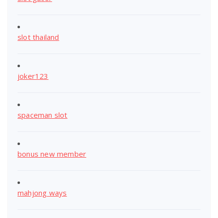
slot thailand
joker123
spaceman slot
bonus new member
mahjong ways