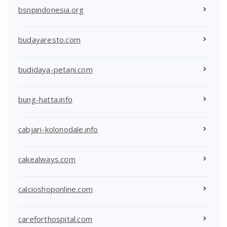
bsnpindonesia.org
budayaresto.com
budidaya-petani.com
bung-hatta.info
cabjari-kolonodale.info
cakealways.com
calcioshoponline.com
careforthospital.com