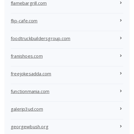
flamebargrill.com
flip-cafe.com
foodtruckbuildersgroup.com
franishoes.com
freejokesadda.com
functionmania.com
galerip3ud.com
georgewbush.org