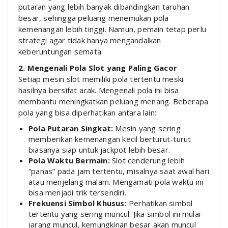
putaran yang lebih banyak dibandingkan taruhan
besar, sehingga peluang menemukan pola
kemenangan lebih tinggi. Namun, pemain tetap perlu
strategi agar tidak hanya mengandalkan
keberuntungan semata.
2. Mengenali Pola Slot yang Paling Gacor
Setiap mesin slot memiliki pola tertentu meski
hasilnya bersifat acak. Mengenali pola ini bisa
membantu meningkatkan peluang menang. Beberapa
pola yang bisa diperhatikan antara lain:
Pola Putaran Singkat:
Mesin yang sering
memberikan kemenangan kecil berturut-turut
biasanya siap untuk jackpot lebih besar.
Pola Waktu Bermain:
Slot cenderung lebih
“panas” pada jam tertentu, misalnya saat awal hari
atau menjelang malam. Mengamati pola waktu ini
bisa menjadi trik tersendiri.
Frekuensi Simbol Khusus:
Perhatikan simbol
tertentu yang sering muncul. Jika simbol ini mulai
jarang muncul, kemungkinan besar akan muncul