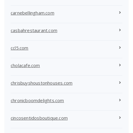
carnebellingham.com
casbahrestaurant.com
ccl5.com
cholacafe.com
chrisbuyshoustonhouses.com
chronicboomdelights.com
cincosentidosboutique.com