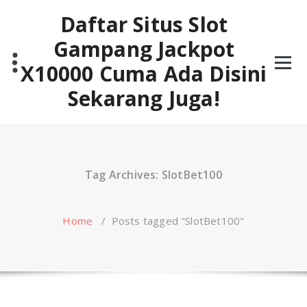
Skip
Daftar Situs Slot
to
content
Gampang Jackpot
X10000 Cuma Ada Disini
Sekarang Juga!
Tag Archives: SlotBet100
Home
/
Posts tagged "SlotBet100"