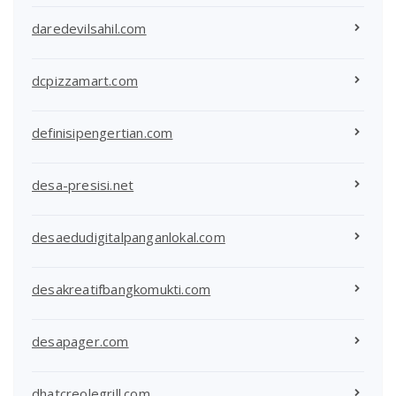
daredevilsahil.com
dcpizzamart.com
definisipengertian.com
desa-presisi.net
desaedudigitalpanganlokal.com
desakreatifbangkomukti.com
desapager.com
dhatcreolegrill.com