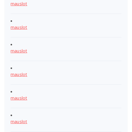
mauslot
mauslot
mauslot
mauslot
mauslot
mauslot