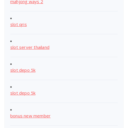
mahjong ways 2
slot qris
slot server thailand
slot depo 5k
slot depo 5k
bonus new member