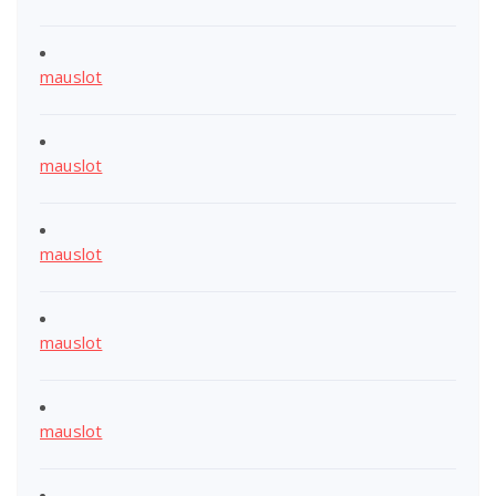
mauslot
mauslot
mauslot
mauslot
mauslot