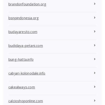
brandonfoundation.org
bsnpindonesia.org
budayaresto.com
budidaya-petani.com
bung-hatta.info
cabjari-kolonodale.info
cakealways.com
calcioshoponline.com