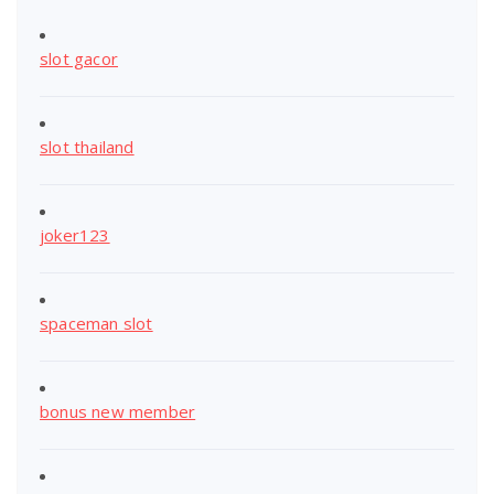
slot gacor
slot thailand
joker123
spaceman slot
bonus new member