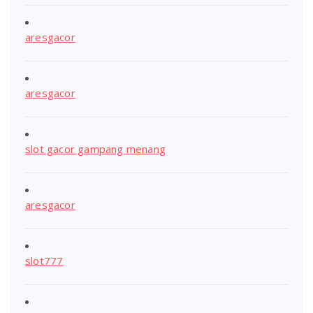
aresgacor
aresgacor
slot gacor gampang menang
aresgacor
slot777