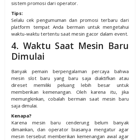
sistem promosi dari operator.
Tips:
Selalu cek pengumuman dan promosi terbaru dari
platform tempat Anda bermain untuk mengetahui
waktu-waktu tertentu saat mesin gacor dalam event.
4. Waktu Saat Mesin Baru
Dimulai
Banyak pemain berpengalaman percaya bahwa
mesin slot baru yang baru saja diaktifkan atau
direset memiliki peluang lebih besar untuk
memberikan kemenangan. Oleh karena itu, jika
memungkinkan, cobalah bermain saat mesin baru
saja dimulai.
Kenapa?
Karena mesin baru cenderung belum banyak
dimainkan, dan operator biasanya mengatur agar
mesin tersebut memberikan kemenangan awal agar