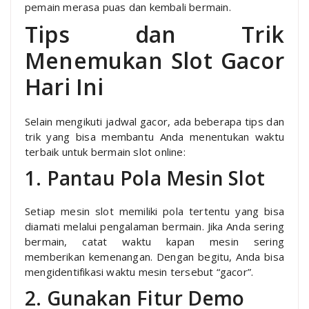
pemain merasa puas dan kembali bermain.
Tips dan Trik
Menemukan Slot Gacor
Hari Ini
Selain mengikuti jadwal gacor, ada beberapa tips dan
trik yang bisa membantu Anda menentukan waktu
terbaik untuk bermain slot online:
1. Pantau Pola Mesin Slot
Setiap mesin slot memiliki pola tertentu yang bisa
diamati melalui pengalaman bermain. Jika Anda sering
bermain, catat waktu kapan mesin sering
memberikan kemenangan. Dengan begitu, Anda bisa
mengidentifikasi waktu mesin tersebut “gacor”.
2. Gunakan Fitur Demo