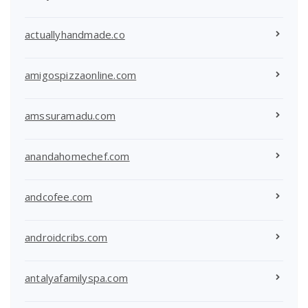
actuallyhandmade.co
amigospizzaonline.com
amssuramadu.com
anandahomechef.com
andcofee.com
androidcribs.com
antalyafamilyspa.com