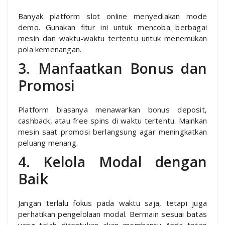
Banyak platform slot online menyediakan mode
demo. Gunakan fitur ini untuk mencoba berbagai
mesin dan waktu-waktu tertentu untuk menemukan
pola kemenangan.
3. Manfaatkan Bonus dan
Promosi
Platform biasanya menawarkan bonus deposit,
cashback, atau free spins di waktu tertentu. Mainkan
mesin saat promosi berlangsung agar meningkatkan
peluang menang.
4. Kelola Modal dengan
Baik
Jangan terlalu fokus pada waktu saja, tetapi juga
perhatikan pengelolaan modal. Bermain sesuai batas
yang telah ditentukan akan membantu Anda tetap