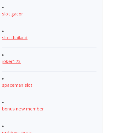
slot gacor
slot thailand
joker123
spaceman slot
bonus new member
mahjong ways