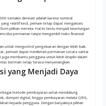
000 semakin diminati adalah karena nominal
yang relatif kecil, pemain tetap dapat mengakses
tform pilihan mereka. Hal ini tentu menjadi keuntungan
mencoba permainan tanpa mengambil risiko finansial
in untuk mengontrol pengeluaran dengan lebih baik.
sar, pemain dapat menikmati permainan secara santai
 ini juga membantu pengguna untuk lebih disiplin dalam
vitas bermain tetap terasa menyenangkan.
i yang Menjadi Daya
 berbagai metode pembayaran untuk mendukung
ank, dompet digital, hingga pembayaran melalui QRIS,
ahan kepada pengguna. Dengan banyaknya pilihan