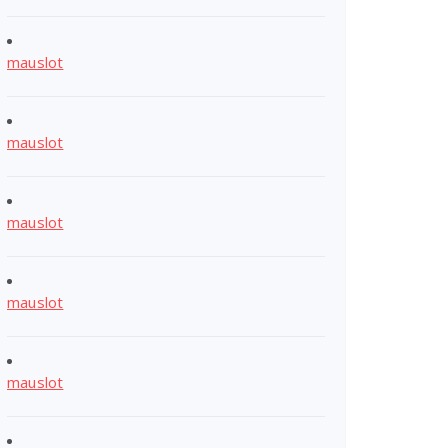
mauslot
mauslot
mauslot
mauslot
mauslot