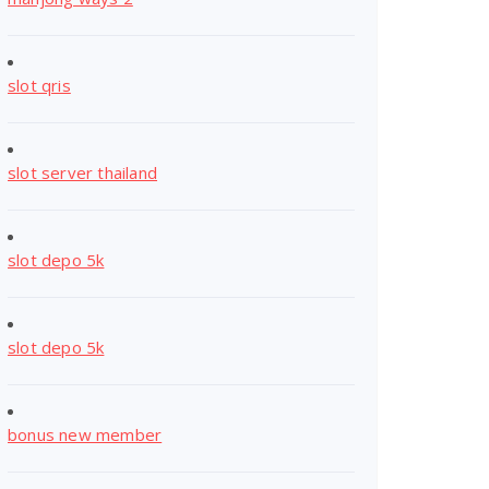
slot qris
slot server thailand
slot depo 5k
slot depo 5k
bonus new member