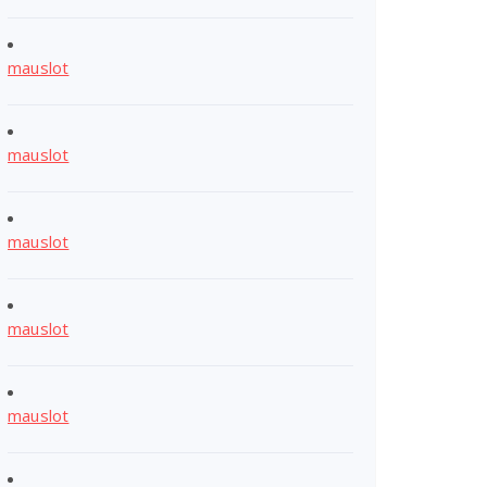
mauslot
mauslot
mauslot
mauslot
mauslot