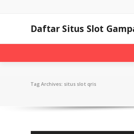
Skip
to
content
Daftar Situs Slot Gamp
Tag Archives: situs slot qris