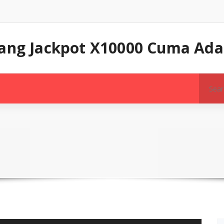
ang Jackpot X10000 Cuma Ada 
Search
for: