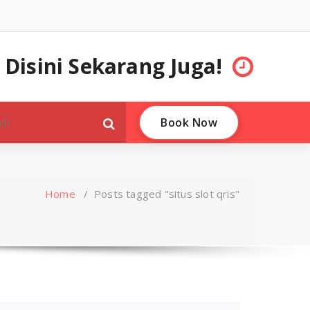
Disini Sekarang Juga!
Book Now
Home
/
Posts tagged "situs slot qris"