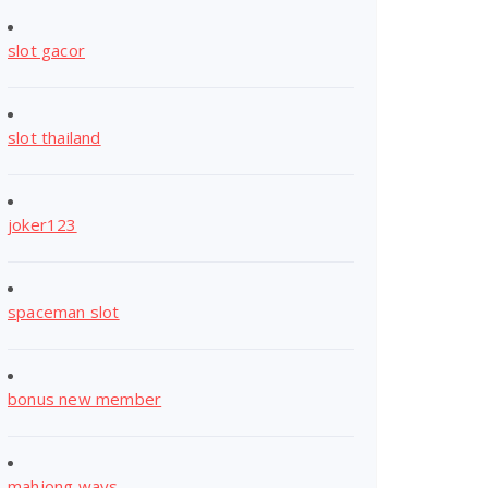
slot gacor
slot thailand
joker123
spaceman slot
bonus new member
mahjong ways