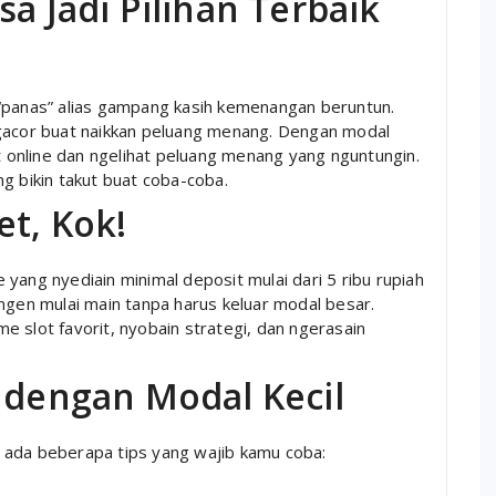
sa Jadi Pilihan Terbaik
gi “panas” alias gampang kasih kemenangan beruntun.
 gacor buat naikkan peluang menang. Dengan modal
ot online dan ngelihat peluang menang yang nguntungin.
g bikin takut buat coba-coba.
et, Kok!
ne yang nyediain minimal deposit mulai dari 5 ribu rupiah
ngen mulai main tanpa harus keluar modal besar.
 slot favorit, nyobain strategi, dan ngerasain
r dengan Modal Kecil
 ada beberapa tips yang wajib kamu coba: