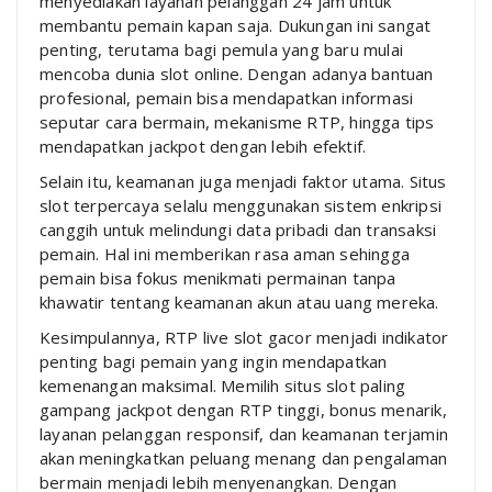
menyediakan layanan pelanggan 24 jam untuk
membantu pemain kapan saja. Dukungan ini sangat
penting, terutama bagi pemula yang baru mulai
mencoba dunia slot online. Dengan adanya bantuan
profesional, pemain bisa mendapatkan informasi
seputar cara bermain, mekanisme RTP, hingga tips
mendapatkan jackpot dengan lebih efektif.
Selain itu, keamanan juga menjadi faktor utama. Situs
slot terpercaya selalu menggunakan sistem enkripsi
canggih untuk melindungi data pribadi dan transaksi
pemain. Hal ini memberikan rasa aman sehingga
pemain bisa fokus menikmati permainan tanpa
khawatir tentang keamanan akun atau uang mereka.
Kesimpulannya, RTP live slot gacor menjadi indikator
penting bagi pemain yang ingin mendapatkan
kemenangan maksimal. Memilih situs slot paling
gampang jackpot dengan RTP tinggi, bonus menarik,
layanan pelanggan responsif, dan keamanan terjamin
akan meningkatkan peluang menang dan pengalaman
bermain menjadi lebih menyenangkan. Dengan