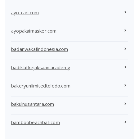
ayo-cari.com
ayopakaimasker.com
badanwakafindonesia.com
badiklatkejaksaan.academy
bakeryunlimitedtoledo.com
bakulnusantara.com
bamboobeachbali.com