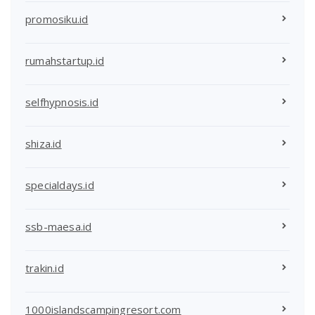
promosiku.id
rumahstartup.id
selfhypnosis.id
shiza.id
specialdays.id
ssb-maesa.id
trakin.id
1000islandscampingresort.com