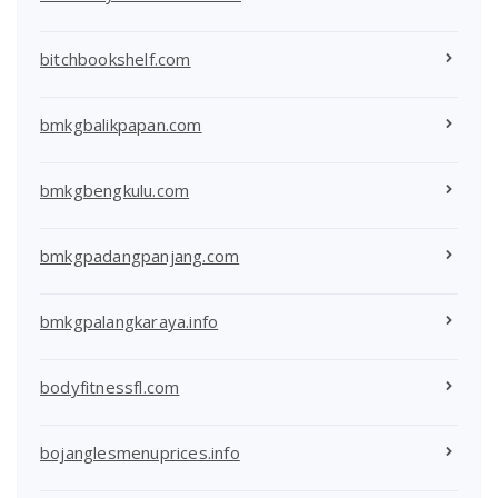
bitchbookshelf.com
bmkgbalikpapan.com
bmkgbengkulu.com
bmkgpadangpanjang.com
bmkgpalangkaraya.info
bodyfitnessfl.com
bojanglesmenuprices.info