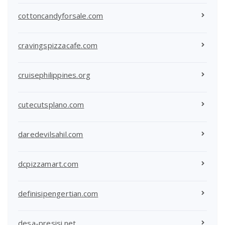
cottoncandyforsale.com
cravingspizzacafe.com
cruisephilippines.org
cutecutsplano.com
daredevilsahil.com
dcpizzamart.com
definisipengertian.com
desa-presisi.net