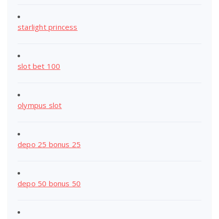
starlight princess
slot bet 100
olympus slot
depo 25 bonus 25
depo 50 bonus 50