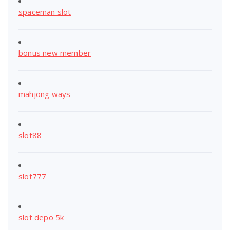
spaceman slot
bonus new member
mahjong ways
slot88
slot777
slot depo 5k