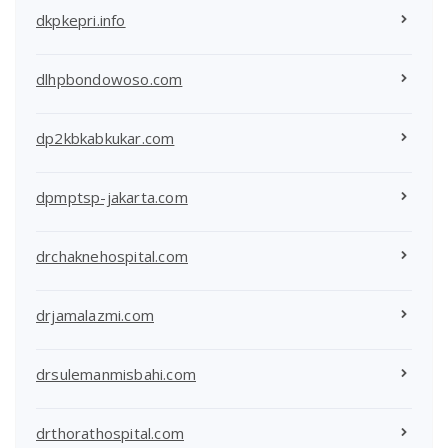
dkpkepri.info
dlhpbondowoso.com
dp2kbkabkukar.com
dpmptsp-jakarta.com
drchaknehospital.com
drjamalazmi.com
drsulemanmisbahi.com
drthorathospital.com