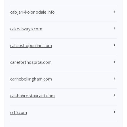
cabjari-kolonodale.info
cakealways.com
calcioshoponline.com
careforthospital.com
carnebellingham.com
casbahrestaurant.com
ccl5.com