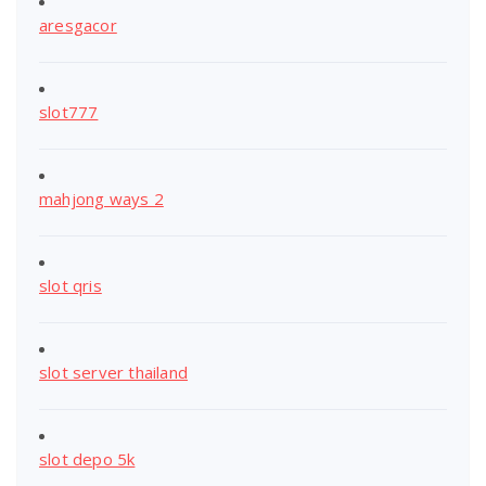
aresgacor
slot777
mahjong ways 2
slot qris
slot server thailand
slot depo 5k