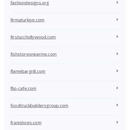
fashiondesigns.org
firmaturkiye.com
firstucchollywood.com
fishstoresnearme.com
flamebargrill.com
flip-cafe.com
foodtruckbuildersgroup.com
franishoes.com