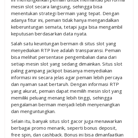
mesin slot secara langsung, sehingga bisa
menentukan strategi bermain yang tepat. Dengan
adanya fitur ini, pemain tidak hanya mengandalkan
keberuntungan semata, tetapi juga bisa mengambil
keputusan berdasarkan data nyata.
Salah satu keuntungan bermain di situs slot yang
menyediakan RTP live adalah transparansi. Pemain
bisa melihat persentase pengembalian dana dari
setiap mesin slot yang sedang dimainkan. Situs slot
paling gampang jackpot biasanya menyediakan
informasi ini secara jelas agar pemain lebih percaya
dan nyaman saat bertaruh. Dengan informasi RTP
yang akurat, pemain dapat memilih mesin slot yang
memiliki peluang menang lebih tinggi, sehingga
pengalaman bermain menjadi lebih menyenangkan
dan menguntungkan.
Selain itu, banyak situs slot gacor juga menawarkan
berbagai promo menarik, seperti bonus deposit,
free spin, dan cashback. Bonus ini bisa dimanfaatkan