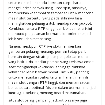
untuk menambah modal bermain tanpa harus
mengeluarkan banyak uang. Free spin, misalnya,
memberikan kesempatan tambahan untuk mencoba
mesin slot tertentu, yang pada akhirnya bisa
meningkatkan peluang untuk mendapatkan jackpot.
Kombinasi antara RTP tinggi dan bonus menarik ini
membuat pengalaman bermain slot online menjadi
lebih seru dan menantang.
Namun, meskipun RTP live slot memberikan
gambaran peluang menang, pemain tetap perlu
bermain dengan strategi dan pengelolaan modal
yang baik. Tidak sedikit pemain yang terbawa emosi
saat menghadapi kekalahan, sehingga akhirnya
kehilangan lebih banyak modal. Untuk itu, penting
untuk menetapkan batas taruhan harian, memilih
mesin slot dengan RTP tinggi, dan memanfaatkan
bonus secara optimal. Disiplin dalam bermain menjadi
kunci agar peluang menang bisa dimaksimalkan.
Situs slot paling gampang jackpot biasanya juga