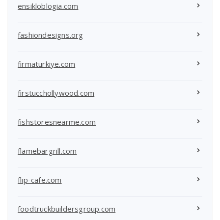
ensikloblogia.com
fashiondesigns.org
firmaturkiye.com
firstucchollywood.com
fishstoresnearme.com
flamebargrill.com
flip-cafe.com
foodtruckbuildersgroup.com