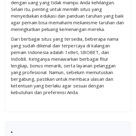
dengan uang yang tidak mampu Anda kehilangan.
Selain itu, penting untuk memilih situs yang
menyediakan edukasi dan panduan taruhan yang baik
agar pemain bisa memahami mekanisme taruhan dan
meningkatkan peluang kemenangan mereka.
Dari berbagai situs yang tersedia, beberapa nama
yang sudah dikenal dan terpercaya di kalangan
pemain Indonesia adalah 1xBet, SBOBET, dan
Indo88. Ketiganya menawarkan berbagai fitur
lengkap, bonus menarik, serta layanan pelanggan
yang profesional. Namun, sebelum memutuskan
bergabung, pastikan untuk membaca ulasan dan
ketentuan yang berlaku agar sesuai dengan
kebutuhan dan preferensi Anda.