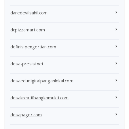
daredevilsahil.com
dcpizzamart.com
definisipengertian.com
desa-presisi.net
desaedudigitalpanganlokal.com
desakreatifbangkomukti.com
desapager.com