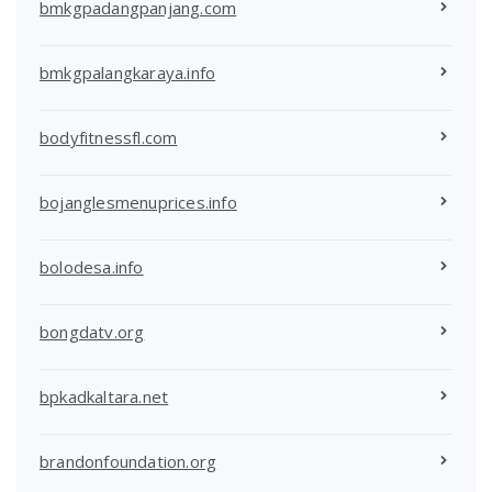
bmkgpadangpanjang.com
bmkgpalangkaraya.info
bodyfitnessfl.com
bojanglesmenuprices.info
bolodesa.info
bongdatv.org
bpkadkaltara.net
brandonfoundation.org