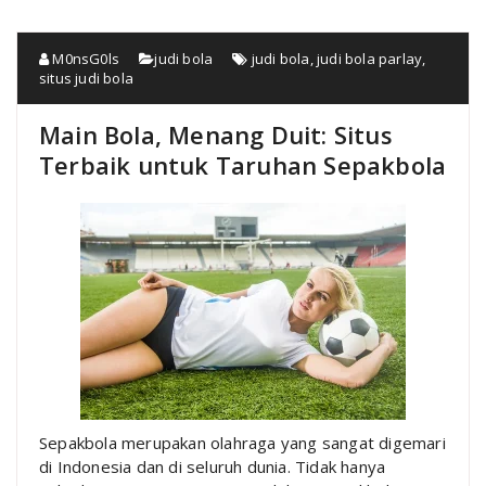
M0nsG0ls
judi bola
judi bola
,
judi bola parlay
,
situs judi bola
Main Bola, Menang Duit: Situs
Terbaik untuk Taruhan Sepakbola
Sepakbola merupakan olahraga yang sangat digemari
di Indonesia dan di seluruh dunia. Tidak hanya