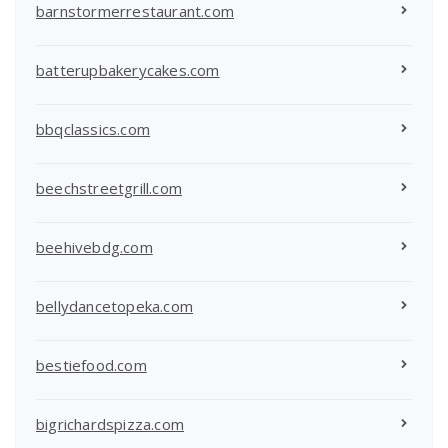
barnstormerrestaurant.com
batterupbakerycakes.com
bbqclassics.com
beechstreetgrill.com
beehivebdg.com
bellydancetopeka.com
bestiefood.com
bigrichardspizza.com