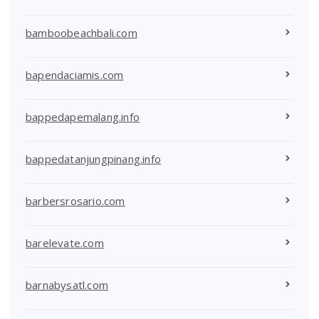
bamboobeachbali.com
bapendaciamis.com
bappedapemalang.info
bappedatanjungpinang.info
barbersrosario.com
barelevate.com
barnabysatl.com