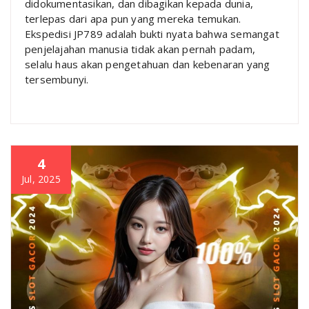
didokumentasikan, dan dibagikan kepada dunia,
terlepas dari apa pun yang mereka temukan.
Ekspedisi JP789 adalah bukti nyata bahwa semangat
penjelajahan manusia tidak akan pernah padam,
selalu haus akan pengetahuan dan kebenaran yang
tersembunyi.
4
Jul, 2025