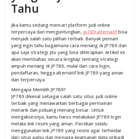
Tahu
Jika kamu sedang mencari platform judi online
terpercaya dan menguntungkan,
jp789 alternatif
bisa
menjadi salah satu pilihan terbaik. Banyak pemain
yang ingin tahu bagaimana cara menang di JP789 dan
apa saja strategi jitu yang bisa diterapkan. Artikel ini
akan membahas secara lengkap tentang strategi
ampuh menang di JP789, mulai dari cara login,
pendaftaran, hingga alternatif link JP789 yang aman
dan terpercaya.
Mengapa Memilih JP789?
JP789 dikenal sebagai salah satu situs judi online
terbaik yang menawarkan berbagai permainan
menarik dan peluang menang besar. Untuk
mengaksesnya, kamu harus melakukan JP789 login
melalui link resmi yang aman. Pastikan selalu
menggunakan link JP789 yang resmi agar terhindar
dari situs palsu dan menjaga keamanan data pribadi