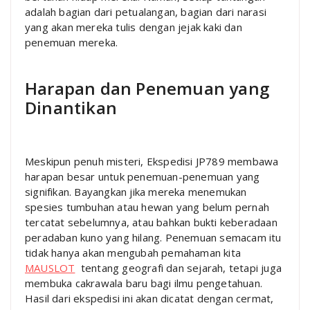
adalah bagian dari petualangan, bagian dari narasi
yang akan mereka tulis dengan jejak kaki dan
penemuan mereka.
Harapan dan Penemuan yang
Dinantikan
Meskipun penuh misteri, Ekspedisi JP789 membawa
harapan besar untuk penemuan-penemuan yang
signifikan. Bayangkan jika mereka menemukan
spesies tumbuhan atau hewan yang belum pernah
tercatat sebelumnya, atau bahkan bukti keberadaan
peradaban kuno yang hilang. Penemuan semacam itu
tidak hanya akan mengubah pemahaman kita
MAUSLOT
tentang geografi dan sejarah, tetapi juga
membuka cakrawala baru bagi ilmu pengetahuan.
Hasil dari ekspedisi ini akan dicatat dengan cermat,