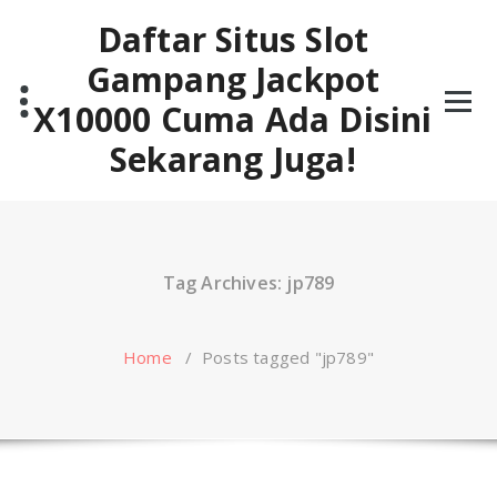
Skip
Daftar Situs Slot
to
content
Gampang Jackpot
X10000 Cuma Ada Disini
Sekarang Juga!
Tag Archives: jp789
Home
/
Posts tagged "jp789"