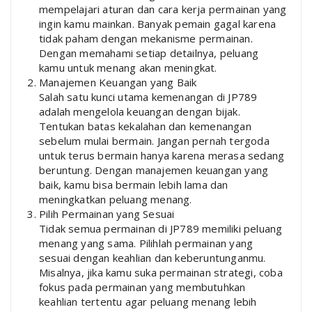
mempelajari aturan dan cara kerja permainan yang
ingin kamu mainkan. Banyak pemain gagal karena
tidak paham dengan mekanisme permainan.
Dengan memahami setiap detailnya, peluang
kamu untuk menang akan meningkat.
Manajemen Keuangan yang Baik
Salah satu kunci utama kemenangan di JP789
adalah mengelola keuangan dengan bijak.
Tentukan batas kekalahan dan kemenangan
sebelum mulai bermain. Jangan pernah tergoda
untuk terus bermain hanya karena merasa sedang
beruntung. Dengan manajemen keuangan yang
baik, kamu bisa bermain lebih lama dan
meningkatkan peluang menang.
Pilih Permainan yang Sesuai
Tidak semua permainan di JP789 memiliki peluang
menang yang sama. Pilihlah permainan yang
sesuai dengan keahlian dan keberuntunganmu.
Misalnya, jika kamu suka permainan strategi, coba
fokus pada permainan yang membutuhkan
keahlian tertentu agar peluang menang lebih