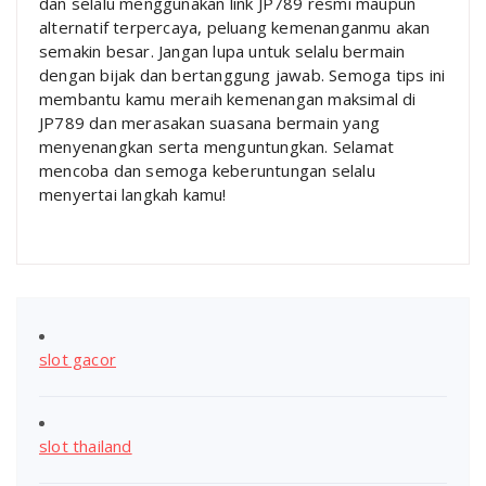
dan selalu menggunakan link JP789 resmi maupun
alternatif terpercaya, peluang kemenanganmu akan
semakin besar. Jangan lupa untuk selalu bermain
dengan bijak dan bertanggung jawab. Semoga tips ini
membantu kamu meraih kemenangan maksimal di
JP789 dan merasakan suasana bermain yang
menyenangkan serta menguntungkan. Selamat
mencoba dan semoga keberuntungan selalu
menyertai langkah kamu!
slot gacor
slot thailand