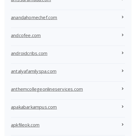
anandahomechef.com
andcofee.com
androidcribs.com
antalyafamilyspa.com
anthemcollegeonlineservices.com
apakabarkampus.com
apkfileok.com