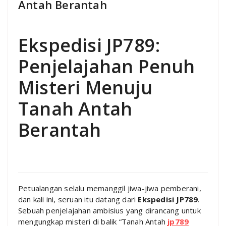
Antah Berantah
Ekspedisi JP789:
Penjelajahan Penuh
Misteri Menuju
Tanah Antah
Berantah
Petualangan selalu memanggil jiwa-jiwa pemberani,
dan kali ini, seruan itu datang dari
Ekspedisi JP789
.
Sebuah penjelajahan ambisius yang dirancang untuk
mengungkap misteri di balik “Tanah Antah
jp789