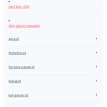
slot bet 200
slot gacor mauslot
aiva.id
fishinfun.id
furnitureanak.id
hekal.id
kangenan.id