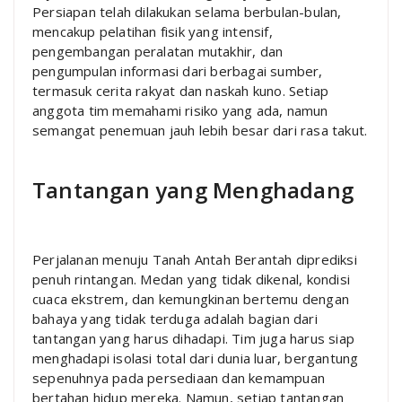
Persiapan telah dilakukan selama berbulan-bulan,
mencakup pelatihan fisik yang intensif,
pengembangan peralatan mutakhir, dan
pengumpulan informasi dari berbagai sumber,
termasuk cerita rakyat dan naskah kuno. Setiap
anggota tim memahami risiko yang ada, namun
semangat penemuan jauh lebih besar dari rasa takut.
Tantangan yang Menghadang
Perjalanan menuju Tanah Antah Berantah diprediksi
penuh rintangan. Medan yang tidak dikenal, kondisi
cuaca ekstrem, dan kemungkinan bertemu dengan
bahaya yang tidak terduga adalah bagian dari
tantangan yang harus dihadapi. Tim juga harus siap
menghadapi isolasi total dari dunia luar, bergantung
sepenuhnya pada persediaan dan kemampuan
bertahan hidup mereka. Namun, setiap tantangan