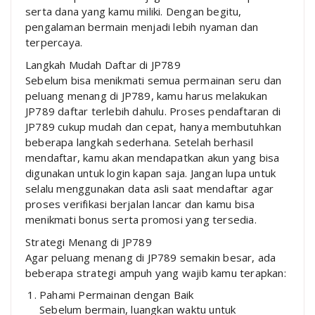
serta dana yang kamu miliki. Dengan begitu,
pengalaman bermain menjadi lebih nyaman dan
terpercaya.
Langkah Mudah Daftar di JP789
Sebelum bisa menikmati semua permainan seru dan
peluang menang di JP789, kamu harus melakukan
JP789 daftar terlebih dahulu. Proses pendaftaran di
JP789 cukup mudah dan cepat, hanya membutuhkan
beberapa langkah sederhana. Setelah berhasil
mendaftar, kamu akan mendapatkan akun yang bisa
digunakan untuk login kapan saja. Jangan lupa untuk
selalu menggunakan data asli saat mendaftar agar
proses verifikasi berjalan lancar dan kamu bisa
menikmati bonus serta promosi yang tersedia.
Strategi Menang di JP789
Agar peluang menang di JP789 semakin besar, ada
beberapa strategi ampuh yang wajib kamu terapkan:
Pahami Permainan dengan Baik
Sebelum bermain, luangkan waktu untuk