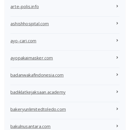
arte-polis.info
ashishhospital.com
ayo-cari.com
ayopakaimasker.com
badanwakafindonesia.com
badiklatkejaksaan.academy
bakeryunlimitedtoledo.com
bakulnusantara.com