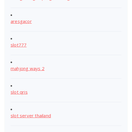
aresgacor
slot777
mahjong ways 2
slot qris
slot server thailand