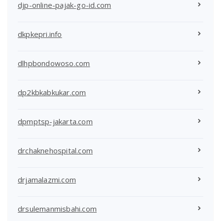
djp-online-pajak-go-id.com
dkpkepri.info
dlhpbondowoso.com
dp2kbkabkukar.com
dpmptsp-jakarta.com
drchaknehospital.com
drjamalazmi.com
drsulemanmisbahi.com