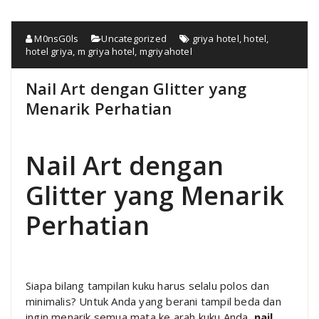
M0nsG0ls
Uncategorized
griya hotel
,
hotel
,
hotel griya
,
m griya hotel
,
mgriyahotel
Nail Art dengan Glitter yang
Menarik Perhatian
Nail Art dengan
Glitter yang Menarik
Perhatian
Siapa bilang tampilan kuku harus selalu polos dan
minimalis? Untuk Anda yang berani tampil beda dan
ingin menarik semua mata ke arah kuku Anda,
nail