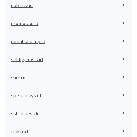
nobartv.id
promosiku.id
rumahstartup.id
selfhypnosis.id
shiza.id
specialdays.id
ssb-maesa.id
trakin.id