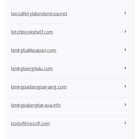
biosafetylabindonesia.net
bitchbookshelf.com
bmkgbalikpapan.com
bmkgbengkulu.com
bmkgpadangpanjang.com
bmkgpalangkaraya.info
bodyfitnessfl.com