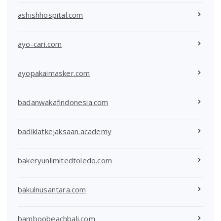
ashishhospital.com
ayo-cari.com
ayopakaimasker.com
badanwakafindonesia.com
badiklatkejaksaan.academy
bakeryunlimitedtoledo.com
bakulnusantara.com
bamboobeachbali.com