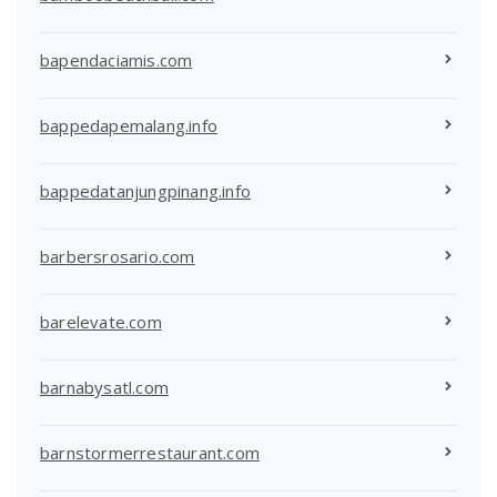
bapendaciamis.com
bappedapemalang.info
bappedatanjungpinang.info
barbersrosario.com
barelevate.com
barnabysatl.com
barnstormerrestaurant.com