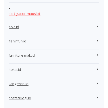
slot gacor mauslot
aiva.id
fishinfun.id
furnitureanak.id
hekal.id
kangenan.id
ncafatrilogi.id