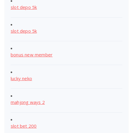
slot depo 5k
slot depo 5k
bonus new member
lucky neko
mahjong ways 2
slot bet 200