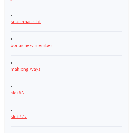
spaceman slot
bonus new member
mahjong ways
slot88
slot777