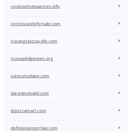
cookoutmenuprices.info
cottoncandyforsale.com
cravingspizzacafe.com
cruisephilippines.org
cutecutsplano.com
daredevilsahil.com
dcpizzamart.com
definisipengertian.com