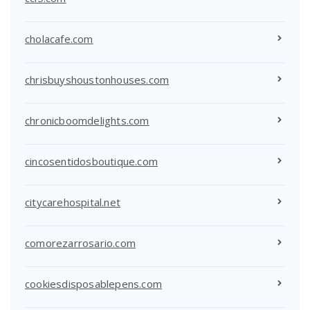
cholacafe.com
chrisbuyshoustonhouses.com
chronicboomdelights.com
cincosentidosboutique.com
citycarehospital.net
comorezarrosario.com
cookiesdisposablepens.com