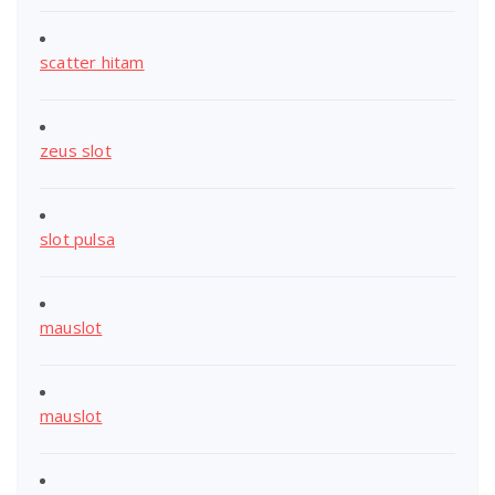
scatter hitam
zeus slot
slot pulsa
mauslot
mauslot