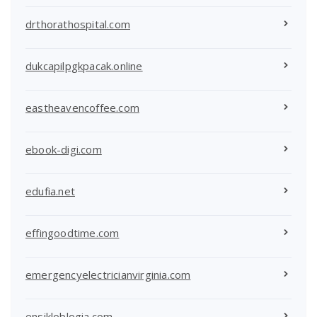
drthorathospital.com
dukcapilpgkpacak.online
eastheavencoffee.com
ebook-digi.com
edufia.net
effingoodtime.com
emergencyelectricianvirginia.com
ensikloblogia.com