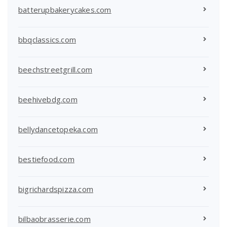
batterupbakerycakes.com
bbqclassics.com
beechstreetgrill.com
beehivebdg.com
bellydancetopeka.com
bestiefood.com
bigrichardspizza.com
bilbaobrasserie.com