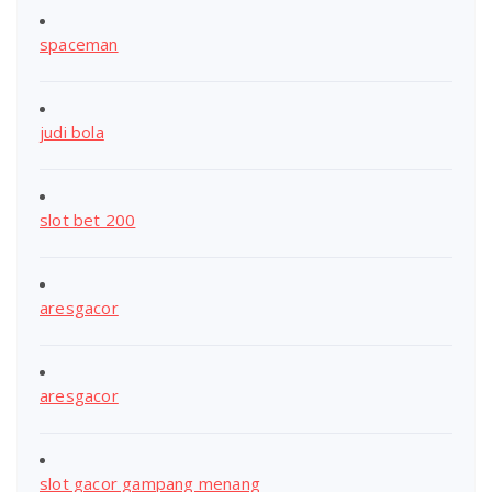
spaceman
judi bola
slot bet 200
aresgacor
aresgacor
slot gacor gampang menang