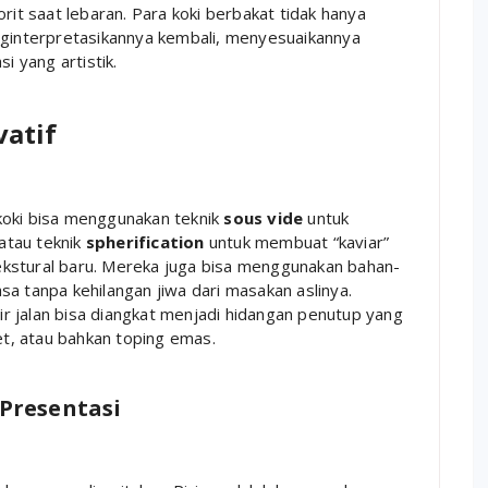
rit saat lebaran. Para koki berbakat tidak hanya
nginterpretasikannya kembali, menyesuaikannya
 yang artistik.
atif
koki bisa menggunakan teknik
sous vide
untuk
atau teknik
spherification
untuk membuat “kaviar”
kstural baru. Mereka juga bisa menggunakan bahan-
a tanpa kehilangan jiwa dari masakan aslinya.
gir jalan bisa diangkat menjadi hidangan penutup yang
t, atau bahkan toping emas.
Presentasi