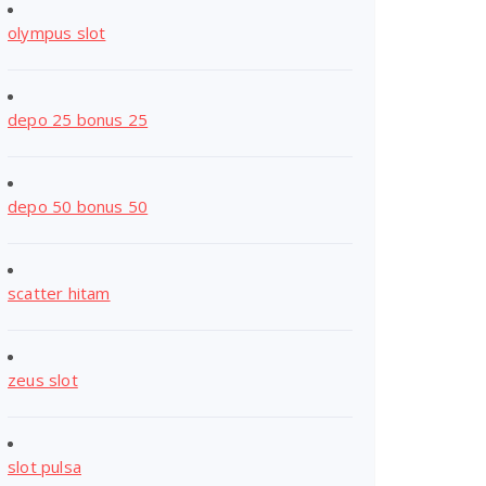
olympus slot
depo 25 bonus 25
depo 50 bonus 50
scatter hitam
zeus slot
slot pulsa