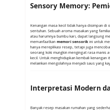
Sensory Memory: Pem
Kenangan masa kecil tidak hanya disimpan di o
sentuhan. Sebuah aroma masakan yang familia
atau harumnya bumbu kari, dapat langsung me
memanfaatkan
memori sensorik
ini untuk m
hanya mereplikasi resep, tetapi juga mencoba
seorang koki mungkin mengingat rasa manis a
kecil. Untuk menghidupkan kembali kenangan 
melainkan mengolahnya menjadi saus yang ka
Interpretasi Modern da
Banyak resep masakan rumahan yang sederhan