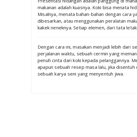
Presentasi hidangan adalah panggung di mana 
makanan adalah kuasnya. Koki bisa menata hid
Misalnya, menata bahan-bahan dengan cara y
dibesarkan, atau menggunakan peralatan maka
kakek neneknya. Setiap elemen, dari tata leta
Dengan cara ini, masakan menjadi lebih dari 
perjalanan waktu, sebuah cermin yang meman
penuh cinta dari koki kepada pelanggannya. 
apapun sebuah resep masa lalu, jika disentuh 
sebuah karya seni yang menyentuh jiwa.