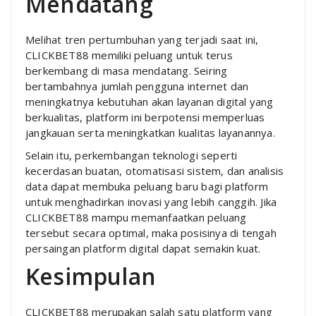
Mendatang
Melihat tren pertumbuhan yang terjadi saat ini,
CLICKBET88 memiliki peluang untuk terus
berkembang di masa mendatang. Seiring
bertambahnya jumlah pengguna internet dan
meningkatnya kebutuhan akan layanan digital yang
berkualitas, platform ini berpotensi memperluas
jangkauan serta meningkatkan kualitas layanannya.
Selain itu, perkembangan teknologi seperti
kecerdasan buatan, otomatisasi sistem, dan analisis
data dapat membuka peluang baru bagi platform
untuk menghadirkan inovasi yang lebih canggih. Jika
CLICKBET88 mampu memanfaatkan peluang
tersebut secara optimal, maka posisinya di tengah
persaingan platform digital dapat semakin kuat.
Kesimpulan
CLICKBET88 merupakan salah satu platform yang