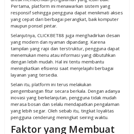
Pertama, platform ini menawarkan sistem yang
responsif sehingga pengguna dapat menikmati akses
yang cepat dari berbagai perangkat, baik komputer
maupun ponsel pintar.
Selanjutnya, CLICKBET88 juga menghadirkan desain
yang modern dan nyaman dipandang. Karena
tampilan yang rapi dan terstruktur, pengguna dapat
menemukan menu atau informasi yang dibutuhkan
dengan lebih mudah. Hal ini tentu membantu
meningkatkan efisiensi saat menjelajahi berbagai
layanan yang tersedia.
Selain itu, platform ini terus melakukan
pengembangan fitur secara berkala. Dengan adanya
inovasi yang berkelanjutan, pengguna tidak mudah
merasa bosan dan selalu mendapatkan pengalaman
yang lebih segar. Oleh sebab itu, tingkat loyalitas
pengguna cenderung meningkat seiring waktu.
Faktor yang Membuat