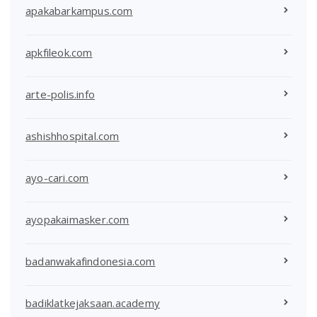
apakabarkampus.com
apkfileok.com
arte-polis.info
ashishhospital.com
ayo-cari.com
ayopakaimasker.com
badanwakafindonesia.com
badiklatkejaksaan.academy