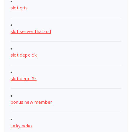
slot qris
slot server thailand
slot depo 5k
slot depo 5k
bonus new member
lucky neko