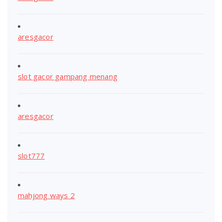
aresgacor
slot gacor gampang menang
aresgacor
slot777
mahjong ways 2