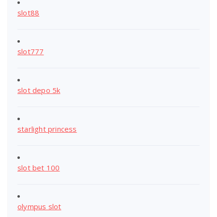
slot88
slot777
slot depo 5k
starlight princess
slot bet 100
olympus slot