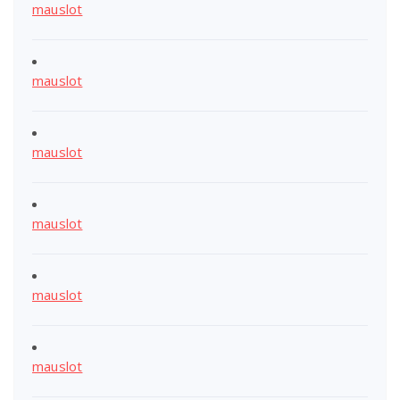
mauslot
mauslot
mauslot
mauslot
mauslot
mauslot