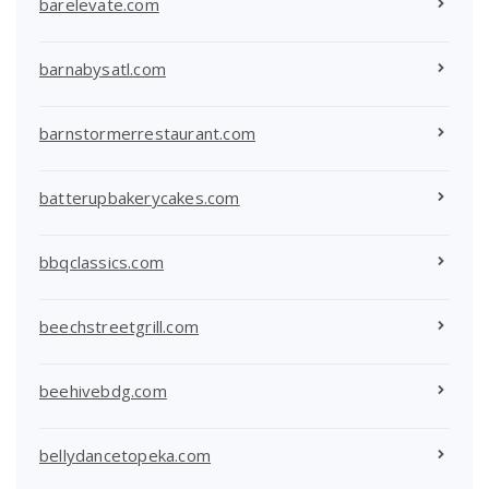
barelevate.com
barnabysatl.com
barnstormerrestaurant.com
batterupbakerycakes.com
bbqclassics.com
beechstreetgrill.com
beehivebdg.com
bellydancetopeka.com