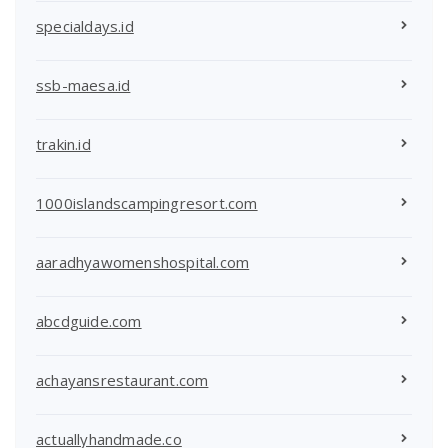
specialdays.id
ssb-maesa.id
trakin.id
1000islandscampingresort.com
aaradhyawomenshospital.com
abcdguide.com
achayansrestaurant.com
actuallyhandmade.co