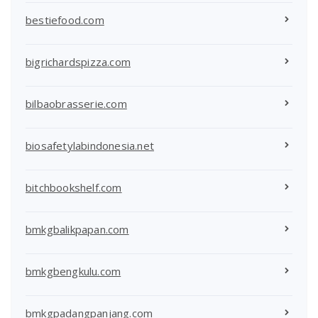
bestiefood.com
bigrichardspizza.com
bilbaobrasserie.com
biosafetylabindonesia.net
bitchbookshelf.com
bmkgbalikpapan.com
bmkgbengkulu.com
bmkgpadangpanjang.com