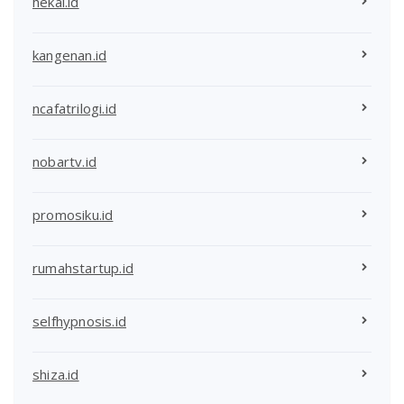
hekal.id
kangenan.id
ncafatrilogi.id
nobartv.id
promosiku.id
rumahstartup.id
selfhypnosis.id
shiza.id