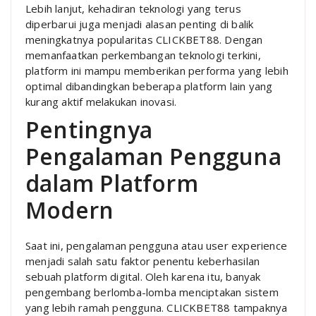
Lebih lanjut, kehadiran teknologi yang terus
diperbarui juga menjadi alasan penting di balik
meningkatnya popularitas CLICKBET88. Dengan
memanfaatkan perkembangan teknologi terkini,
platform ini mampu memberikan performa yang lebih
optimal dibandingkan beberapa platform lain yang
kurang aktif melakukan inovasi.
Pentingnya
Pengalaman Pengguna
dalam Platform
Modern
Saat ini, pengalaman pengguna atau user experience
menjadi salah satu faktor penentu keberhasilan
sebuah platform digital. Oleh karena itu, banyak
pengembang berlomba-lomba menciptakan sistem
yang lebih ramah pengguna. CLICKBET88 tampaknya