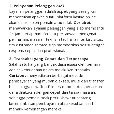
2. Pelayanan Pelanggan 24/7
Layanan pelanggan adalah aspek yang sering kali
menentukan apakah suatu platform kasino online
akan disukai oleh pemain atau tidak.
Ceriabet
menawarkan layanan pelanggan yang siap membantu
24 jam setiap hari. Baik itu pertanyaan mengenai
permainan, masalah teknis, atau hal lain terkait situs,
tim customer service siap memberikan solusi dengan
respons cepat dan profesional.
3. Transaksi yang Cepat dan Terpercaya
Salah satu hal yang banyak diapresiasi oleh pemain
adalah kemudahan dalam melakukan transaksi.
Ceriabet
menyediakan berbagai metode
pembayaran yang mudah diakses, mulai dari transfer
bank hingga e-wallet. Proses deposit dan penarikan
dana dilakukan dengan cepat dan tanpa masalah,
sehingga pemain tidak perlu khawatir tentang
keterlambatan pembayaran atau kesulitan saat
menarik kemenangan mereka.