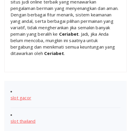
situs judi online terbaik yang menawarkan
pengalaman bermain yang menyenangkan dan aman.
Dengan berbagai fitur menarik, sistem keamanan
yang andal, serta berbagai pilihan permainan yang
variatif, tidak mengherankan jika semakin banyak
pemain yang beralih ke
Ceriabet
. Jadi, jika Anda
belum mencoba, mungkin ini saatnya untuk
bergabung dan menikmati semua keuntungan yang
ditawarkan oleh
Ceriabet
.
slot gacor
slot thailand