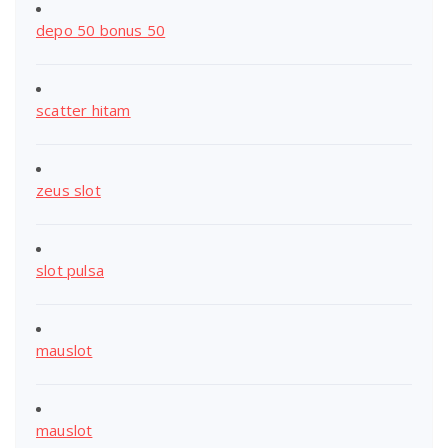
depo 50 bonus 50
scatter hitam
zeus slot
slot pulsa
mauslot
mauslot