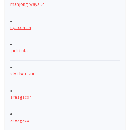
mahjong ways 2
spaceman
judi bola
slot bet 200
aresgacor
aresgacor