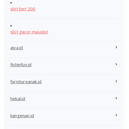
slot bet 200
slot gacor mauslot
aiva.id
fishinfun.id
furnitureanak.id
hekal.id
kangenan.id