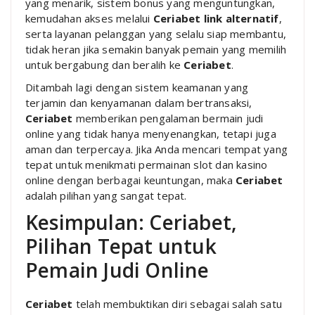
yang menarik, sistem bonus yang menguntungkan,
kemudahan akses melalui
Ceriabet link alternatif
,
serta layanan pelanggan yang selalu siap membantu,
tidak heran jika semakin banyak pemain yang memilih
untuk bergabung dan beralih ke
Ceriabet
.
Ditambah lagi dengan sistem keamanan yang
terjamin dan kenyamanan dalam bertransaksi,
Ceriabet
memberikan pengalaman bermain judi
online yang tidak hanya menyenangkan, tetapi juga
aman dan terpercaya. Jika Anda mencari tempat yang
tepat untuk menikmati permainan slot dan kasino
online dengan berbagai keuntungan, maka
Ceriabet
adalah pilihan yang sangat tepat.
Kesimpulan: Ceriabet,
Pilihan Tepat untuk
Pemain Judi Online
Ceriabet
telah membuktikan diri sebagai salah satu