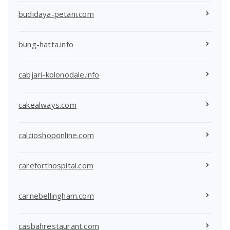
budidaya-petani.com
bung-hatta.info
cabjari-kolonodale.info
cakealways.com
calcioshoponline.com
careforthospital.com
carnebellingham.com
casbahrestaurant.com