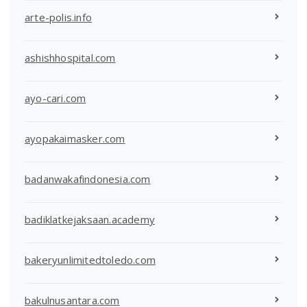
arte-polis.info
ashishhospital.com
ayo-cari.com
ayopakaimasker.com
badanwakafindonesia.com
badiklatkejaksaan.academy
bakeryunlimitedtoledo.com
bakulnusantara.com