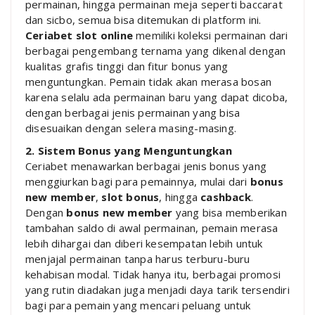
permainan, hingga permainan meja seperti baccarat
dan sicbo, semua bisa ditemukan di platform ini.
Ceriabet slot online
memiliki koleksi permainan dari
berbagai pengembang ternama yang dikenal dengan
kualitas grafis tinggi dan fitur bonus yang
menguntungkan. Pemain tidak akan merasa bosan
karena selalu ada permainan baru yang dapat dicoba,
dengan berbagai jenis permainan yang bisa
disesuaikan dengan selera masing-masing.
2. Sistem Bonus yang Menguntungkan
Ceriabet menawarkan berbagai jenis bonus yang
menggiurkan bagi para pemainnya, mulai dari
bonus
new member
,
slot bonus
, hingga
cashback
.
Dengan
bonus new member
yang bisa memberikan
tambahan saldo di awal permainan, pemain merasa
lebih dihargai dan diberi kesempatan lebih untuk
menjajal permainan tanpa harus terburu-buru
kehabisan modal. Tidak hanya itu, berbagai promosi
yang rutin diadakan juga menjadi daya tarik tersendiri
bagi para pemain yang mencari peluang untuk