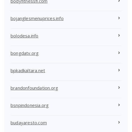
bodyfitnessfl.com
bojanglesmenuprices.info
bolodesa.info
bongdatv.org
bpkadkaltara.net
brandonfoundation.org
bsnpindonesia.org
budayaresto.com