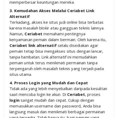
memperbesar keuntungan mereka.
3. Kemudahan Akses Melalui Ceriabet Link
Alternatif
Terkadang, akses ke situs judi online bisa terbatas
karena masalah blokir atau gangguan teknis lainnya.
Namun,
Ceriabet
memahami pentingnya
kenyamanan pemain dalam bermain. Oleh karena itu,
Ceriabet link alternatif
selalu disediakan agar
pemain tetap bisa mengakses situs dengan lancar,
tanpa hambatan. Link alternatif ini memudahkan
pemain untuk terus menikmati permainan tanpa
terpengaruh oleh masalah teknis yang terjadi pada
situs utama.
4. Proses Login yang Mudah dan Cepat
Tidak ada yang lebih menyebalkan daripada kesulitan
saat mencoba login ke akun. Di
Ceriabet
, proses
login
sangat mudah dan cepat. Cukup dengan
memasukkan username dan password, Anda bisa
langsung masuk dan menikmati berbagai permainan
yang tersedia. Tidak hanya itu, bagi pemain yang