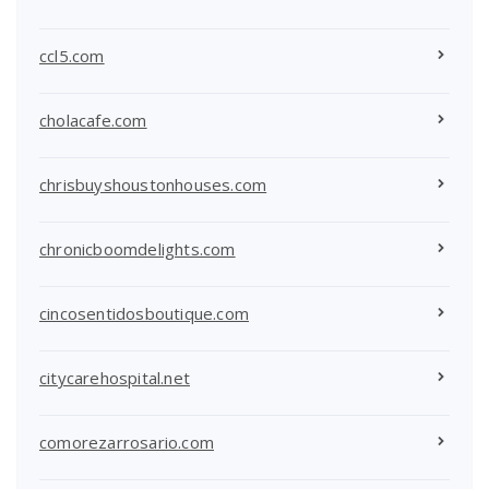
ccl5.com
cholacafe.com
chrisbuyshoustonhouses.com
chronicboomdelights.com
cincosentidosboutique.com
citycarehospital.net
comorezarrosario.com