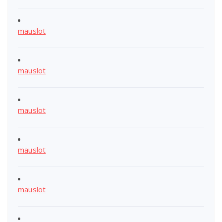
mauslot
mauslot
mauslot
mauslot
mauslot