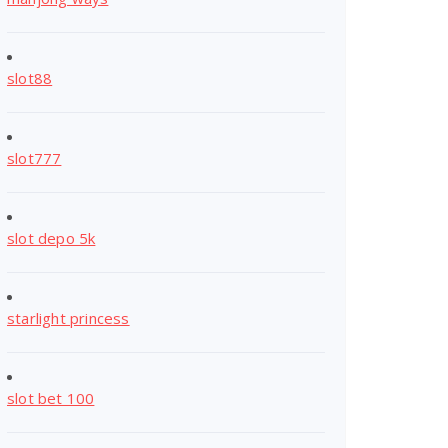
slot88
slot777
slot depo 5k
starlight princess
slot bet 100