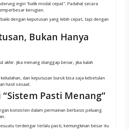
nderung ingin “balik modal cepat”. Padahal secara
memperbesar kerugian.
rbaiki dengan keputusan yang lebih cepat, tapi dengan
utusan, Bukan Hanya
l akhir. Jika menang dianggap benar, jika kalah
kekalahan, dan keputusan buruk bisa saja kebetulan
n hasil sesaat.
i “Sistem Pasti Menang”
ngan konsisten dalam permainan berbasis peluang.
an.
esuatu terdengar terlalu pasti, kemungkinan besar itu