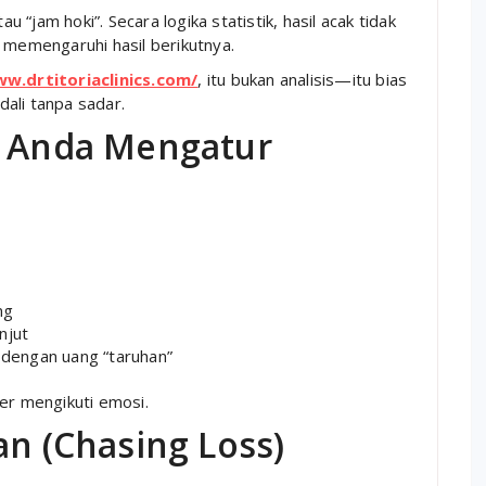
“jam hoki”. Secara logika statistik, hasil acak tidak
 memengaruhi hasil berikutnya.
w.drtitoriaclinics.com/
, itu bukan analisis—itu bias
dali tanpa sadar.
i Anda Mengatur
ng
njut
dengan uang “taruhan”
er mengikuti emosi.
an (Chasing Loss)