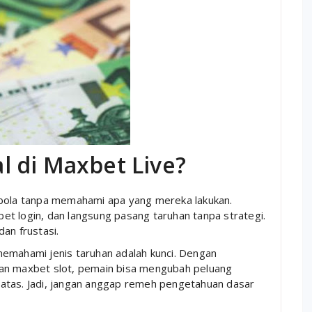
 di Maxbet Live?
 bola tanpa memahami apa yang mereka lakukan.
xbet login, dan langsung pasang taruhan tanpa strategi.
an frustasi.
memahami jenis taruhan adalah kunci. Dengan
kan maxbet slot, pemain bisa mengubah peluang
atas. Jadi, jangan anggap remeh pengetahuan dasar