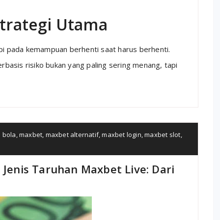
Strategi Utama
api pada kemampuan berhenti saat harus berhenti.
erbasis risiko bukan yang paling sering menang, tapi
i bola
,
maxbet
,
maxbet alternatif
,
maxbet login
,
maxbet slot
,
enis Taruhan Maxbet Live: Dari