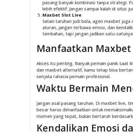
pasang banyak kombinasi tanpa strategi. P
lebih efektif. Jangan sampai kalah di situs j
Maxbet Slot Live
Selain taruhan judi bola, agen maxbet jug
aturan, jangan terbawa emosi, dan kendalika
tambahan, tapi jangan jadikan satu-satuny
Manfaatkan Maxbet L
Akses itu penting. Banyak pemain panik saat 
dan maxbet alternatif, kamu tetap bisa berta
senjata rahasia pemain profesional.
Waktu Bermain Mene
Jangan asal pasang taruhan. Di maxbet live, ti
besar harus dimanfaatkan untuk memaksimalk
momen yang tepat, bukan bertaruh berdasarka
Kendalikan Emosi d