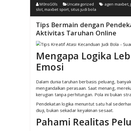
M0nsG0ls
Uncategorized
agen maxbet
,
slot
,
maxbet sport
,
situs judi bola
Tips Bermain dengan Pendeka
Aktivitas Taruhan Online
Mengapa Logika Lebi
Emosi
Dalam dunia taruhan berbasis peluang, banyak
mengandalkan perasaan. Saat menang, mereka 
kerugian tanpa perhitungan. Pola ini bukan stra
Pendekatan logika menuntut satu hal sederhan
diuji, bukan sekadar keyakinan sesaat.
Pahami Realitas Pelu