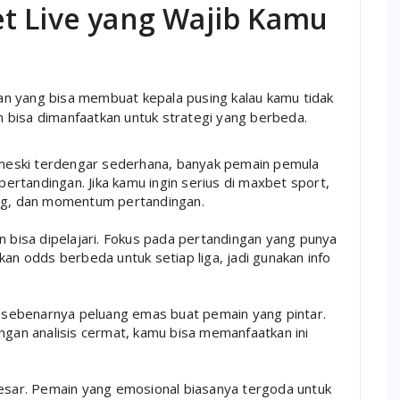
t Live yang Wajib Kamu
n yang bisa membuat kepala pusing kalau kamu tidak
an bisa dimanfaatkan untuk strategi yang berbeda.
ah, meski terdengar sederhana, banyak pemain pemula
pertandingan. Jika kamu ingin serius di maxbet sport,
ng, dan momentum pertandingan.
dan bisa dipelajari. Fokus pada pertandingan yang punya
an odds berbeda untuk setiap liga, jadi gunakan info
p sebenarnya peluang emas buat pemain yang pintar.
Dengan analisis cermat, kamu bisa memanfaatkan ini
g besar. Pemain yang emosional biasanya tergoda untuk