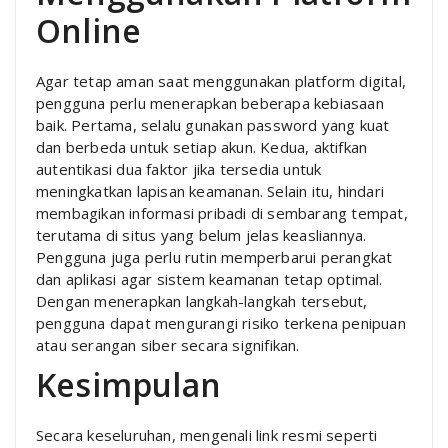
Online
Agar tetap aman saat menggunakan platform digital,
pengguna perlu menerapkan beberapa kebiasaan
baik. Pertama, selalu gunakan password yang kuat
dan berbeda untuk setiap akun. Kedua, aktifkan
autentikasi dua faktor jika tersedia untuk
meningkatkan lapisan keamanan. Selain itu, hindari
membagikan informasi pribadi di sembarang tempat,
terutama di situs yang belum jelas keasliannya.
Pengguna juga perlu rutin memperbarui perangkat
dan aplikasi agar sistem keamanan tetap optimal.
Dengan menerapkan langkah-langkah tersebut,
pengguna dapat mengurangi risiko terkena penipuan
atau serangan siber secara signifikan.
Kesimpulan
Secara keseluruhan, mengenali link resmi seperti