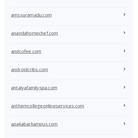
amssuramadu.com
anandahomechef.com
andcofee.com
androidcribs.com
antalyafamilyspa.com
anthemcollegeonlineservices.com
apakabarkampus.com