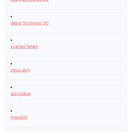
depo 50 bonus 50
scatter hitam
zeus slot
slot pulsa
mauslot