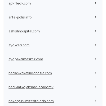
apkfileok.com
arte-polis.info
ashishhospital.com
ayo-cari.com
ayopakaimasker.com
badanwakafindonesia.com
badiklatkejaksaan.academy
bakeryunlimitedtoledo.com