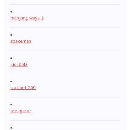
mahjong ways 2
spaceman
judi bola
slot bet 200
aresgacor