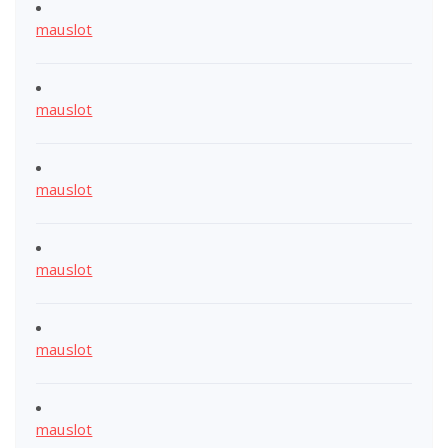
mauslot
mauslot
mauslot
mauslot
mauslot
mauslot