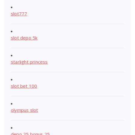
slot777
slot depo 5k
starlight princess
slot bet 100
olympus slot
depo 25 bonus 25