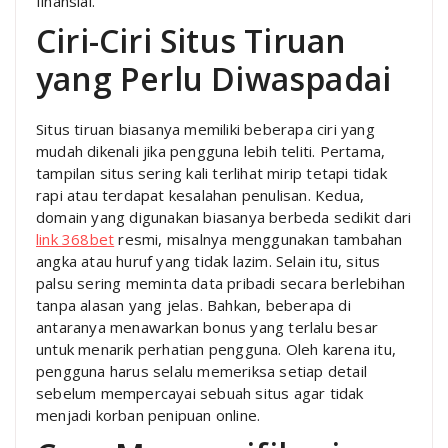
finansial.
Ciri-Ciri Situs Tiruan
yang Perlu Diwaspadai
Situs tiruan biasanya memiliki beberapa ciri yang
mudah dikenali jika pengguna lebih teliti. Pertama,
tampilan situs sering kali terlihat mirip tetapi tidak
rapi atau terdapat kesalahan penulisan. Kedua,
domain yang digunakan biasanya berbeda sedikit dari
link 368bet
resmi, misalnya menggunakan tambahan
angka atau huruf yang tidak lazim. Selain itu, situs
palsu sering meminta data pribadi secara berlebihan
tanpa alasan yang jelas. Bahkan, beberapa di
antaranya menawarkan bonus yang terlalu besar
untuk menarik perhatian pengguna. Oleh karena itu,
pengguna harus selalu memeriksa setiap detail
sebelum mempercayai sebuah situs agar tidak
menjadi korban penipuan online.