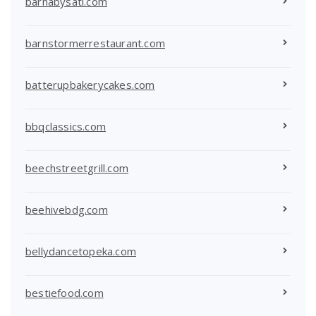
barnabysatl.com
barnstormerrestaurant.com
batterupbakerycakes.com
bbqclassics.com
beechstreetgrill.com
beehivebdg.com
bellydancetopeka.com
bestiefood.com