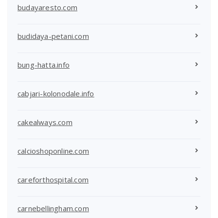
budayaresto.com
budidaya-petani.com
bung-hatta.info
cabjari-kolonodale.info
cakealways.com
calcioshoponline.com
careforthospital.com
carnebellingham.com