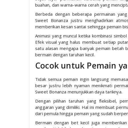
buahan, dan warna-warna cerah yang mencip
Berbeda dengan beberapa permainan yang 
Sweet Bonanza justru menghadirkan atmosf
memberikan kesan santai sehingga pemain bi
Animasi yang muncul ketika kombinasi simbol 
Efek visual yang halus membuat setiap putar
satu alasan mengapa banyak pemain betah b
bermain dengan taruhan kecil.
Cocok untuk Pemain yan
Tidak semua pemain ingin langsung memasan
besar justru lebih nyaman menikmati permain
Sweet Bonanza menunjukkan daya tariknya.
Dengan pilihan taruhan yang fleksibel, p
anggaran yang dimiliki. Hal ini membuat perm
dari pemula hingga pemain yang sudah berpe
Bermain dengan bet kecil juga memberikan 