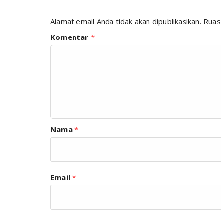
Alamat email Anda tidak akan dipublikasikan.
Ruas
Komentar
*
Nama
*
Email
*