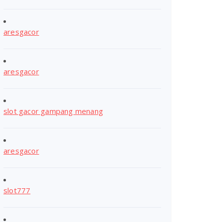
aresgacor
aresgacor
slot gacor gampang menang
aresgacor
slot777