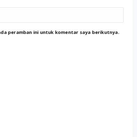
ada peramban ini untuk komentar saya berikutnya.