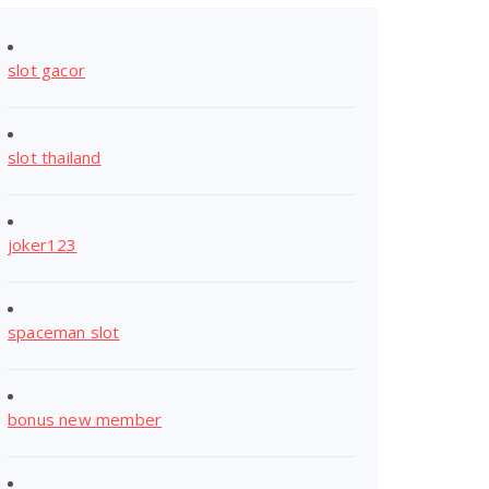
slot gacor
slot thailand
joker123
spaceman slot
bonus new member