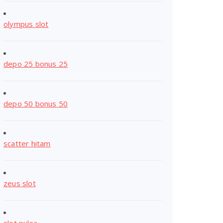
olympus slot
depo 25 bonus 25
depo 50 bonus 50
scatter hitam
zeus slot