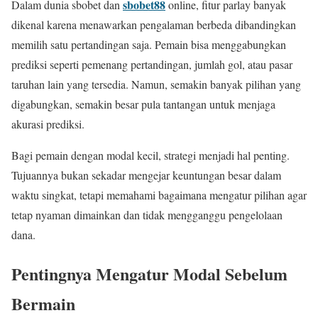
sbobet88
Dalam dunia sbobet dan
online, fitur parlay banyak
dikenal karena menawarkan pengalaman berbeda dibandingkan
memilih satu pertandingan saja. Pemain bisa menggabungkan
prediksi seperti pemenang pertandingan, jumlah gol, atau pasar
taruhan lain yang tersedia. Namun, semakin banyak pilihan yang
digabungkan, semakin besar pula tantangan untuk menjaga
akurasi prediksi.
Bagi pemain dengan modal kecil, strategi menjadi hal penting.
Tujuannya bukan sekadar mengejar keuntungan besar dalam
waktu singkat, tetapi memahami bagaimana mengatur pilihan agar
tetap nyaman dimainkan dan tidak mengganggu pengelolaan
dana.
Pentingnya Mengatur Modal Sebelum
Bermain