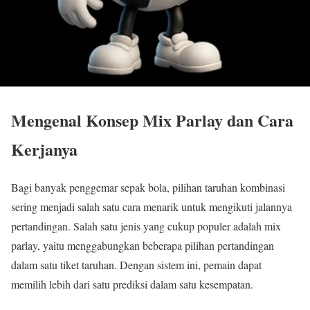
Mengenal Konsep Mix Parlay dan Cara
Kerjanya
Bagi banyak penggemar sepak bola, pilihan taruhan kombinasi
sering menjadi salah satu cara menarik untuk mengikuti jalannya
pertandingan. Salah satu jenis yang cukup populer adalah mix
parlay, yaitu menggabungkan beberapa pilihan pertandingan
dalam satu tiket taruhan. Dengan sistem ini, pemain dapat
memilih lebih dari satu prediksi dalam satu kesempatan.