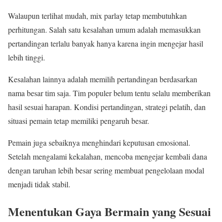
Walaupun terlihat mudah, mix parlay tetap membutuhkan
perhitungan. Salah satu kesalahan umum adalah memasukkan
pertandingan terlalu banyak hanya karena ingin mengejar hasil
lebih tinggi.
Kesalahan lainnya adalah memilih pertandingan berdasarkan
nama besar tim saja. Tim populer belum tentu selalu memberikan
hasil sesuai harapan. Kondisi pertandingan, strategi pelatih, dan
situasi pemain tetap memiliki pengaruh besar.
Pemain juga sebaiknya menghindari keputusan emosional.
Setelah mengalami kekalahan, mencoba mengejar kembali dana
dengan taruhan lebih besar sering membuat pengelolaan modal
menjadi tidak stabil.
Menentukan Gaya Bermain yang Sesuai