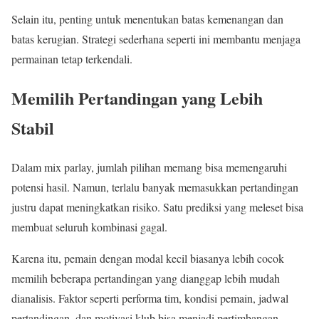
Selain itu, penting untuk menentukan batas kemenangan dan
batas kerugian. Strategi sederhana seperti ini membantu menjaga
permainan tetap terkendali.
Memilih Pertandingan yang Lebih
Stabil
Dalam mix parlay, jumlah pilihan memang bisa memengaruhi
potensi hasil. Namun, terlalu banyak memasukkan pertandingan
justru dapat meningkatkan risiko. Satu prediksi yang meleset bisa
membuat seluruh kombinasi gagal.
Karena itu, pemain dengan modal kecil biasanya lebih cocok
memilih beberapa pertandingan yang dianggap lebih mudah
dianalisis. Faktor seperti performa tim, kondisi pemain, jadwal
pertandingan, dan motivasi klub bisa menjadi pertimbangan.