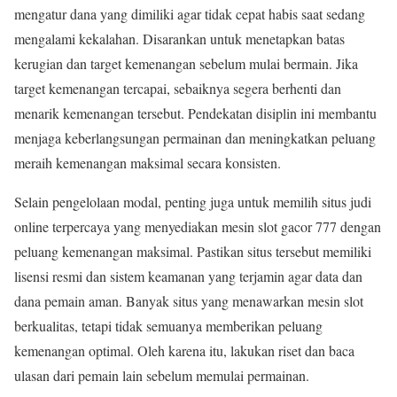
mengatur dana yang dimiliki agar tidak cepat habis saat sedang
mengalami kekalahan. Disarankan untuk menetapkan batas
kerugian dan target kemenangan sebelum mulai bermain. Jika
target kemenangan tercapai, sebaiknya segera berhenti dan
menarik kemenangan tersebut. Pendekatan disiplin ini membantu
menjaga keberlangsungan permainan dan meningkatkan peluang
meraih kemenangan maksimal secara konsisten.
Selain pengelolaan modal, penting juga untuk memilih situs judi
online terpercaya yang menyediakan mesin slot gacor 777 dengan
peluang kemenangan maksimal. Pastikan situs tersebut memiliki
lisensi resmi dan sistem keamanan yang terjamin agar data dan
dana pemain aman. Banyak situs yang menawarkan mesin slot
berkualitas, tetapi tidak semuanya memberikan peluang
kemenangan optimal. Oleh karena itu, lakukan riset dan baca
ulasan dari pemain lain sebelum memulai permainan.