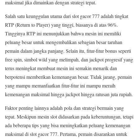
maksimal jika dimainkan dengan strategi tepat.
Salah satu keunggulan utama dari slot gacor 777 adalah tingkat
RTP (Return to Player) yang tinggi, biasanya di atas 96%.
Tingginya RTP ini menunjukkan bahwa mesin ini memiliki
peluang besar untuk mengembalikan sebagian besar taruhan
pemain dalam jangka panjang. Selain itu, fitur-fitur bonus seperti
free spin, simbol wild yang melimpah, dan jackpot progresif yang
terus meningkat membuat mesin ini semakin menarik dan
berpotensi memberikan kemenangan besar. Tidak jarang, pemain
yang mampu memanfaatkan fitur-fitur ini mampu meraih
kemenangan maksimal hingga jackpot hingga ratusan juta rupiah.
Faktor penting lainnya adalah pola dan strategi bermain yang
tepat. Meskipun mesin slot didasarkan pada keberuntungan, tetapi
ada beberapa tips yang bisa meningkatkan peluang kemenangan
maksimal di slot gacor 777. Pertama, pemain disarankan untuk