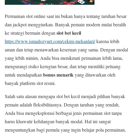
Permainan slot online saat ini bukan hanya tentang taruhan besar
dan jackpot menggiurkan. Banyak pemain modern mulai beralih
slot bet kecil
ke strategi bermain dengan
https://www.ismailozyurt.com/cekim-mekanlari/
karena lebih
aman dan tetap menawarkan keseruan yang sama. Dengan modal
yang lebih minim, Anda bisa menikmati permainan lebih lama,
mengurangi risiko kerugian besar, dan tetap memiliki peluang
bonus menarik
untuk mendapatkan
yang ditawarkan oleh
banyak platform slot resmi.
Salah satu alasan mengapa slot bet kecil menjadi pilihan banyak
pemain adalah fleksibilitasnya. Dengan taruhan yang rendah,
Anda bisa mengeksplorasi berbagai jenis permainan slot tanpa
harus khawatir kehilangan banyak modal. Hal ini sangat
menguntungkan bagi pemula yang ingin belajar pola permainan,