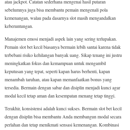
atau jackpot. Catatan sederhana mengenai hasil putaran
sebelumnya juga bisa membantu pemain mengenali pola
kemenangan, walau pada dasarnya slot masih mengandalkan
keberuntungan.
Manajemen emosi menjadi aspek lain yang sering terlupakan.
Pemain slot bet kecil biasanya bermain lebih santai karena tidak
terbebani risiko kehilangan banyak uang. Sikap tenang ini justru
meningkatkan fokus dan kemampuan untuk mengambil
keputusan yang tepat, seperti kapan harus berhenti, kapan
menambah taruhan, atau kapan memanfaatkan bonus yang
tersedia. Bermain dengan sabar dan disiplin menjadi kunci agar
modal kecil tetap aman dan kesempatan menang tetap tinggi.
Terakhir, konsistensi adalah kunci sukses. Bermain slot bet kecil
dengan disiplin bisa membantu Anda membangun modal secara
perlahan dan tetap menikmati sensasi kemenangan. Kombinasi