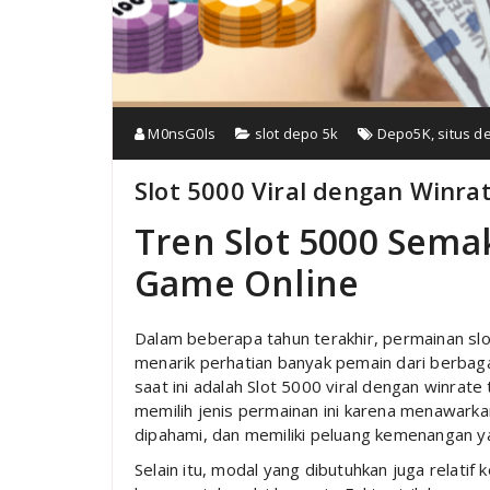
M0nsG0ls
slot depo 5k
Depo5K
,
situs d
Slot 5000 Viral dengan Winra
Tren Slot 5000 Sema
Game Online
Dalam beberapa tahun terakhir, permainan sl
menarik perhatian banyak pemain dari berbagai
saat ini adalah Slot 5000 viral dengan winrat
memilih jenis permainan ini karena menawark
dipahami, dan memiliki peluang kemenangan y
Selain itu, modal yang dibutuhkan juga relatif