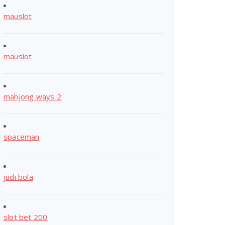
mauslot
mauslot
mahjong ways 2
spaceman
judi bola
slot bet 200