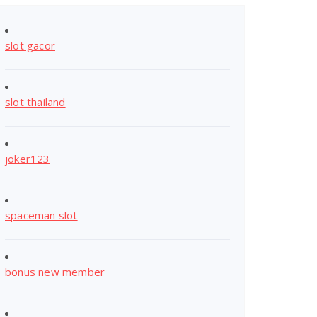
slot gacor
slot thailand
joker123
spaceman slot
bonus new member