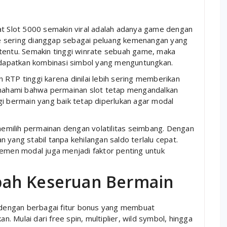
at Slot 5000 semakin viral adalah adanya game dengan
rate sering dianggap sebagai peluang kemenangan yang
tentu. Semakin tinggi winrate sebuah game, maka
dapatkan kombinasi simbol yang menguntungkan.
 RTP tinggi karena dinilai lebih sering memberikan
ahami bahwa permainan slot tetap mengandalkan
gi bermain yang baik tetap diperlukan agar modal
milih permainan dengan volatilitas seimbang. Dengan
 yang stabil tanpa kehilangan saldo terlalu cepat.
jemen modal juga menjadi faktor penting untuk
bah Keseruan Bermain
dengan berbagai fitur bonus yang membuat
 Mulai dari free spin, multiplier, wild symbol, hingga