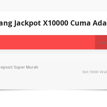
ang Jackpot X10000 Cuma Ada 
Search
for:
 Deposit Super Murah
Slot 5000 Vira