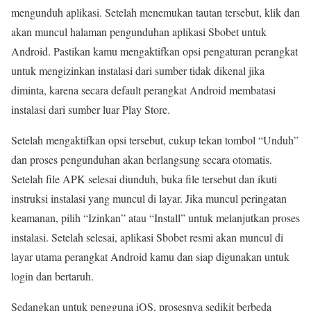
mengunduh aplikasi. Setelah menemukan tautan tersebut, klik dan
akan muncul halaman pengunduhan aplikasi Sbobet untuk
Android. Pastikan kamu mengaktifkan opsi pengaturan perangkat
untuk mengizinkan instalasi dari sumber tidak dikenal jika
diminta, karena secara default perangkat Android membatasi
instalasi dari sumber luar Play Store.
Setelah mengaktifkan opsi tersebut, cukup tekan tombol “Unduh”
dan proses pengunduhan akan berlangsung secara otomatis.
Setelah file APK selesai diunduh, buka file tersebut dan ikuti
instruksi instalasi yang muncul di layar. Jika muncul peringatan
keamanan, pilih “Izinkan” atau “Install” untuk melanjutkan proses
instalasi. Setelah selesai, aplikasi Sbobet resmi akan muncul di
layar utama perangkat Android kamu dan siap digunakan untuk
login dan bertaruh.
Sedangkan untuk pengguna iOS, prosesnya sedikit berbeda