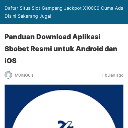
Daftar Situs Slot Gampang Jackpot X10000 Cuma Ada
Disini Sekarang Juga!
Panduan Download Aplikasi
Sbobet Resmi untuk Android dan
iOS
M0nsG0ls
1 bulan ago