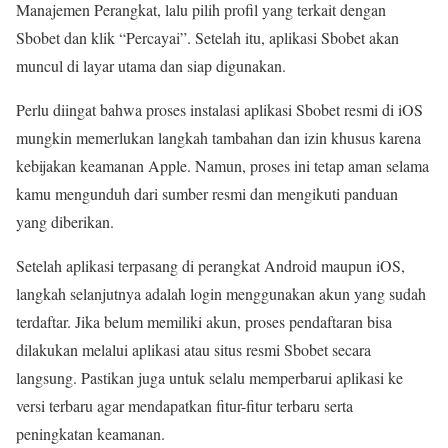
Manajemen Perangkat, lalu pilih profil yang terkait dengan
Sbobet dan klik “Percayai”. Setelah itu, aplikasi Sbobet akan
muncul di layar utama dan siap digunakan.
Perlu diingat bahwa proses instalasi aplikasi Sbobet resmi di iOS
mungkin memerlukan langkah tambahan dan izin khusus karena
kebijakan keamanan Apple. Namun, proses ini tetap aman selama
kamu mengunduh dari sumber resmi dan mengikuti panduan
yang diberikan.
Setelah aplikasi terpasang di perangkat Android maupun iOS,
langkah selanjutnya adalah login menggunakan akun yang sudah
terdaftar. Jika belum memiliki akun, proses pendaftaran bisa
dilakukan melalui aplikasi atau situs resmi Sbobet secara
langsung. Pastikan juga untuk selalu memperbarui aplikasi ke
versi terbaru agar mendapatkan fitur-fitur terbaru serta
peningkatan keamanan.