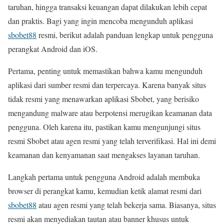
taruhan, hingga transaksi keuangan dapat dilakukan lebih cepat
dan praktis. Bagi yang ingin mencoba mengunduh aplikasi
sbobet88
resmi, berikut adalah panduan lengkap untuk pengguna
perangkat Android dan iOS.
Pertama, penting untuk memastikan bahwa kamu mengunduh
aplikasi dari sumber resmi dan terpercaya. Karena banyak situs
tidak resmi yang menawarkan aplikasi Sbobet, yang berisiko
mengandung malware atau berpotensi merugikan keamanan data
pengguna. Oleh karena itu, pastikan kamu mengunjungi situs
resmi Sbobet atau agen resmi yang telah terverifikasi. Hal ini demi
keamanan dan kenyamanan saat mengakses layanan taruhan.
Langkah pertama untuk pengguna Android adalah membuka
browser di perangkat kamu, kemudian ketik alamat resmi dari
sbobet88
atau agen resmi yang telah bekerja sama. Biasanya, situs
resmi akan menyediakan tautan atau banner khusus untuk