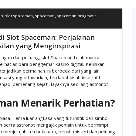
an
,
slot spaceman
,
spaceman
,
spaceman pragmatic
,
i Slot Spaceman: Perjalanan
ilan yang Menginspirasi
angan dan peluang, slot Spaceman telah muncul
rhatian para penggemar kasino digital. Keunikan
njadikan permainan ini berbeda dari yang lain.
sasi yang ditawarkan, terdapat kisah inspiratif
enjadi pemenang sejati, layaknya seorang astronot
man Menarik Perhatian?
iasa. Tema luar angkasa yang futuristik dan simbol-
h serta astronot mengajak pemain untuk bermimpi
i menjelajah ke dunia baru, penuh misteri dan peluang