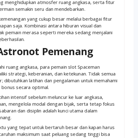
ang menghidupkan atmosfer ruang angkasa, serta fitur
bermain semakin seru dan mendebarkan.
 kemenangan yang cukup besar melalui berbagai fitur
kapan saja. Kombinasi antara hiburan visual dan
k pemain merasa seperti mereka sedang menjalani
eberhasilan.
 Astronot Pemenang
jahi ruang angkasa, para pemain slot Spaceman
iki strategi, keberanian, dan ketekunan. Tidak semua
r; dibutuhkan latihan dan pengalaman untuk memahami
r bonus secara optimal.
ihan intensif sebelum meluncur ke luar angkasa,
an, mengelola modal dengan bijak, serta tetap fokus
baran dan disiplin adalah kunci utama dalam
nang.
aktu yang tepat untuk bertaruh besar dan kapan harus
i taruhan maksimum saat peluang sedang tinggi bisa