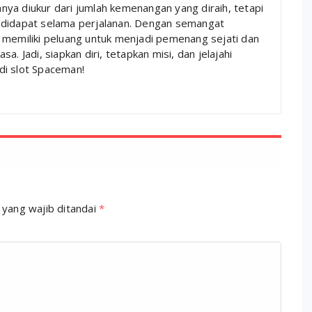
hanya diukur dari jumlah kemenangan yang diraih, tetapi
 didapat selama perjalanan. Dengan semangat
 memiliki peluang untuk menjadi pemenang sejati dan
asa. Jadi, siapkan diri, tetapkan misi, dan jelajahi
di slot Spaceman!
 yang wajib ditandai
*