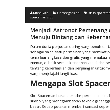
M0nsG0ls
Uncategorized
situs spacem
spaceman slot
Menjadi Astronot Pemenang d
Menuju Bintang dan Keberhas
Dalam dunia perjudian daring yang penuh tant
sebagai salah satu permainan yang memikat pe
tema luar angkasa dan grafis yang memukau me
Namun, di balik semua keindahan visual dan sen
tentang keberhasilan dan perjuangan untuk m
yang menjelajahi langit luas.
Mengapa Slot Space
Slot Spaceman bukan sekadar permainan slot b
simbol yang menggambarkan teknologi canggi
besar. Setiap putaran memberi sensasi sepert