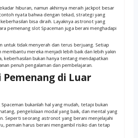
kadar hiburan, namun akhirnya meraih jackpot besar
contoh nyata bahwa dengan tekad, strategi yang
 keberhasilan bisa diraih. Layaknya astronot yang
para pemenang slot Spaceman juga berani menghadapi
in untuk tidak menyerah dan terus berjuang. Setiap
n membantu mereka menjadi lebih baik dan lebih yakin
ya, keberhasilan bukan hanya tentang mendapatkan
lanan penuh pengalaman dan pembelajaran.
i Pemenang di Luar
t Spaceman bukanlah hal yang mudah, tetapi bukan
 matang, pengelolaan modal yang baik, dan mental yang
n. Seperti seorang astronot yang berani menjelajahi
, pemain harus berani mengambil risiko dan tetap