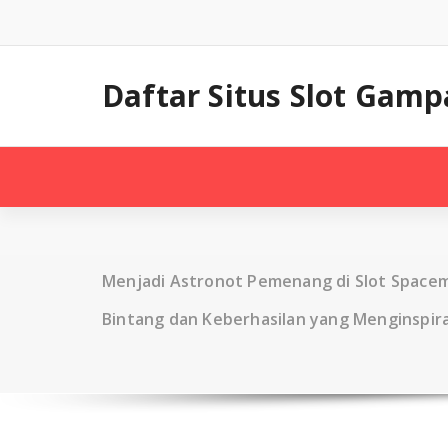
Skip
to
content
Daftar Situs Slot Gamp
Menjadi Astronot Pemenang di Slot Spacem
Bintang dan Keberhasilan yang Menginspira