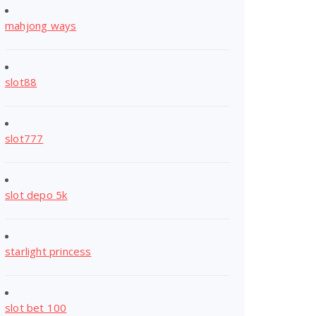
mahjong ways
slot88
slot777
slot depo 5k
starlight princess
slot bet 100