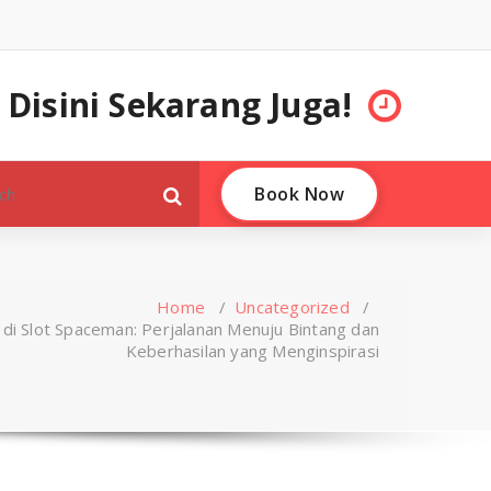
Disini Sekarang Juga!
Book Now
Home
/
Uncategorized
/
i Slot Spaceman: Perjalanan Menuju Bintang dan
Keberhasilan yang Menginspirasi