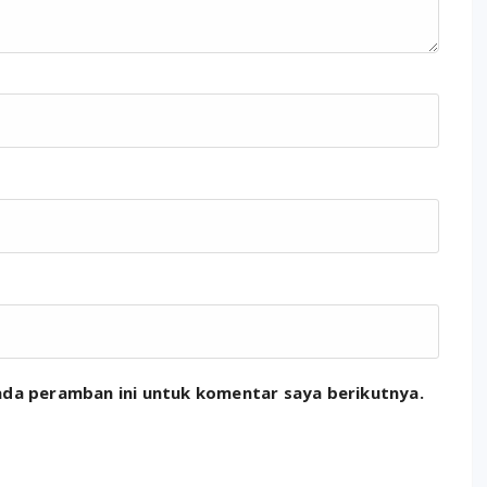
ada peramban ini untuk komentar saya berikutnya.