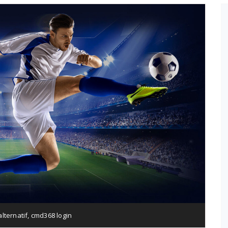
lternatif
,
cmd368 login