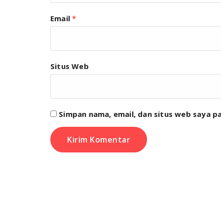
Email
*
Situs Web
Simpan nama, email, dan situs web saya p