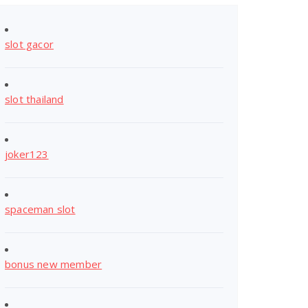
slot gacor
slot thailand
joker123
spaceman slot
bonus new member