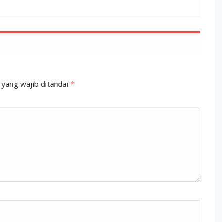
 yang wajib ditandai
*