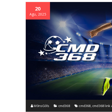
20
Agu, 2025
M0nsG0ls
cmd368
cmd368
,
cmd368 link a