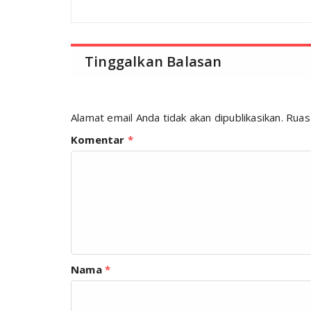
Tinggalkan Balasan
Alamat email Anda tidak akan dipublikasikan.
Ruas
Komentar
*
Nama
*