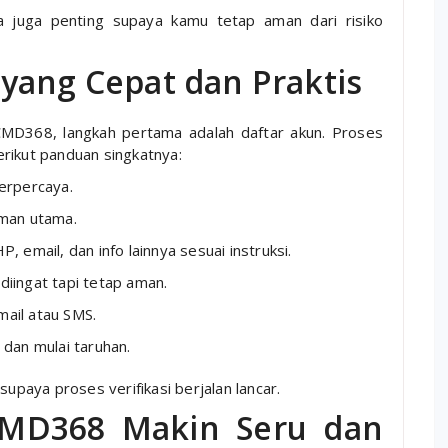
ya juga penting supaya kamu tetap aman dari risiko
yang Cepat dan Praktis
MD368, langkah pertama adalah daftar akun. Proses
erikut panduan singkatnya:
terpercaya.
aman utama.
P, email, dan info lainnya sesuai instruksi.
ingat tapi tetap aman.
mail atau SMS.
 dan mulai taruhan.
supaya proses verifikasi berjalan lancar.
 CMD368 Makin Seru dan