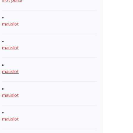
slot pulsa
mauslot
mauslot
mauslot
mauslot
mauslot