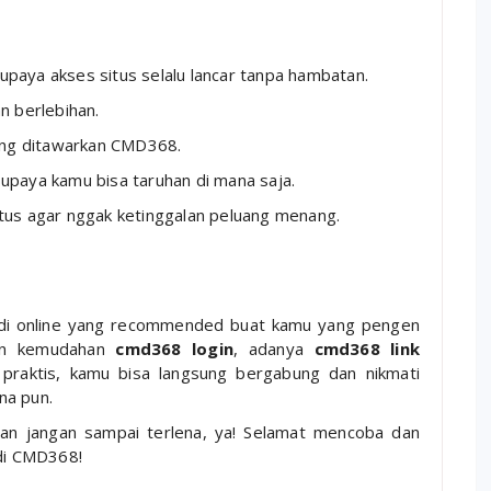
upaya akses situs selalu lancar tanpa hambatan.
an berlebihan.
ing ditawarkan CMD368.
upaya kamu bisa taruhan di mana saja.
itus agar nggak ketinggalan peluang menang.
udi online yang recommended buat kamu yang pengen
gan kemudahan
cmd368 login
, adanya
cmd368 link
praktis, kamu bisa langsung bergabung dan nikmati
na pun.
an jangan sampai terlena, ya! Selamat mencoba dan
 di CMD368!