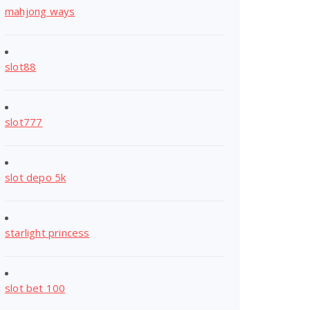
mahjong ways
slot88
slot777
slot depo 5k
starlight princess
slot bet 100