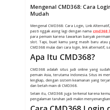
Mengenal CMD368: Cara Login,
Mudah
Mengenal CMD368: Cara Login, Link Alternatif
pasti nggak asing lagi dengan nama
cmd368 l
para pemain karena tawarkan banyak permaina
slot. Tapi, buat kamu yang masih baru atau 
CMD368 mulai dari cara login, link alternatif,
Apa Itu CMD368?
CMD368 adalah situs judi online yang sudah
pemain Asia, terutama Indonesia. Situs ini m
lengkap, dengan sistem keamanan yang terja
dan betah main di CMD368.
Selain itu, CMD368 juga terkenal karena ke
pengalaman taruhan jadi makin menyenangkan
Cara CMD368 Login