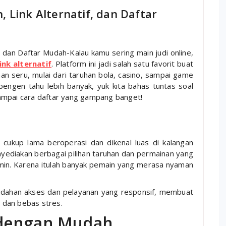
 Link Alternatif, dan Daftar
, dan Daftar Mudah-Kalau kamu sering main judi online,
ink alternatif
. Platform ini jadi salah satu favorit buat
n seru, mulai dari taruhan bola, casino, sampai game
pengen tahu lebih banyak, yuk kita bahas tuntas soal
 sampai cara daftar yang gampang banget!
 cukup lama beroperasi dan dikenal luas di kalangan
enyediakan berbagai pilihan taruhan dan permainan yang
min. Karena itulah banyak pemain yang merasa nyaman
mudahan akses dan pelayanan yang responsif, membuat
 dan bebas stres.
 dengan Mudah