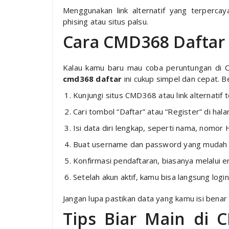
Menggunakan link alternatif yang terperca
phising atau situs palsu.
Cara CMD368 Daftar 
Kalau kamu baru mau coba peruntungan di C
cmd368 daftar
ini cukup simpel dan cepat. B
Kunjungi situs CMD368 atau link alternatif 
Cari tombol “Daftar” atau “Register” di hal
Isi data diri lengkap, seperti nama, nomor H
Buat username dan password yang mudah di
Konfirmasi pendaftaran, biasanya melalui e
Setelah akun aktif, kamu bisa langsung login
Jangan lupa pastikan data yang kamu isi benar 
Tips Biar Main di