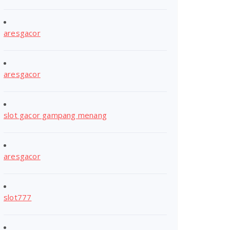
aresgacor
aresgacor
slot gacor gampang menang
aresgacor
slot777