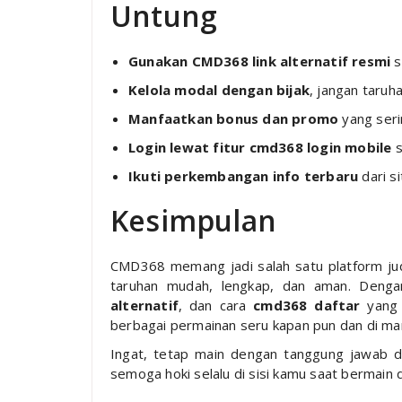
Untung
Gunakan CMD368 link alternatif resmi
s
Kelola modal dengan bijak
, jangan taruh
Manfaatkan bonus dan promo
yang ser
Login lewat fitur cmd368 login mobile
s
Ikuti perkembangan info terbaru
dari s
Kesimpulan
CMD368 memang jadi salah satu platform j
taruhan mudah, lengkap, dan aman. Den
alternatif
, dan cara
cmd368 daftar
yang 
berbagai permainan seru kapan pun dan di ma
Ingat, tetap main dengan tanggung jawab d
semoga hoki selalu di sisi kamu saat bermain