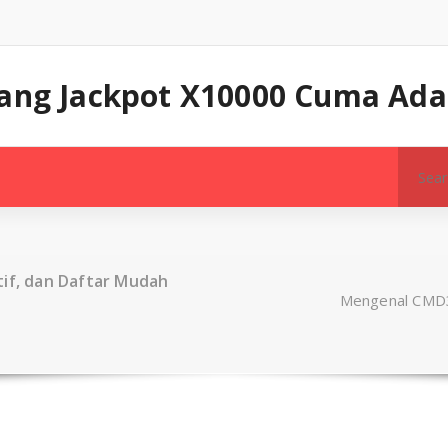
ang Jackpot X10000 Cuma Ada 
Search
for:
tif, dan Daftar Mudah
Mengenal CMD36