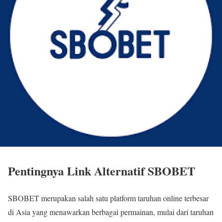
Pentingnya Link Alternatif SBOBET
SBOBET merupakan salah satu platform taruhan online terbesar
di Asia yang menawarkan berbagai permainan, mulai dari taruhan