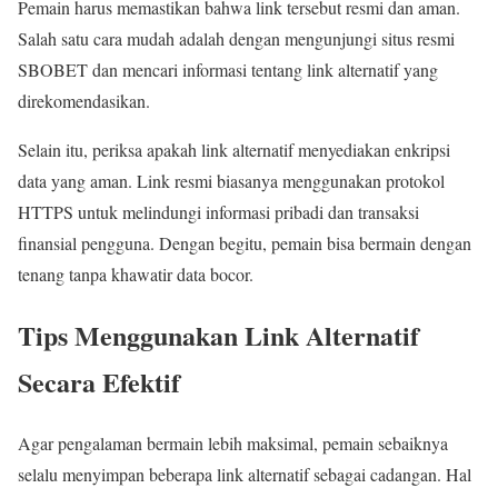
Pemain harus memastikan bahwa link tersebut resmi dan aman.
Salah satu cara mudah adalah dengan mengunjungi situs resmi
SBOBET dan mencari informasi tentang link alternatif yang
direkomendasikan.
Selain itu, periksa apakah link alternatif menyediakan enkripsi
data yang aman. Link resmi biasanya menggunakan protokol
HTTPS untuk melindungi informasi pribadi dan transaksi
finansial pengguna. Dengan begitu, pemain bisa bermain dengan
tenang tanpa khawatir data bocor.
Tips Menggunakan Link Alternatif
Secara Efektif
Agar pengalaman bermain lebih maksimal, pemain sebaiknya
selalu menyimpan beberapa link alternatif sebagai cadangan. Hal