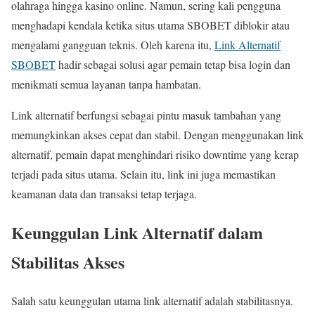
olahraga hingga kasino online. Namun, sering kali pengguna
menghadapi kendala ketika situs utama SBOBET diblokir atau
mengalami gangguan teknis. Oleh karena itu,
Link Alternatif
SBOBET
hadir sebagai solusi agar pemain tetap bisa login dan
menikmati semua layanan tanpa hambatan.
Link alternatif berfungsi sebagai pintu masuk tambahan yang
memungkinkan akses cepat dan stabil. Dengan menggunakan link
alternatif, pemain dapat menghindari risiko downtime yang kerap
terjadi pada situs utama. Selain itu, link ini juga memastikan
keamanan data dan transaksi tetap terjaga.
Keunggulan Link Alternatif dalam
Stabilitas Akses
Salah satu keunggulan utama link alternatif adalah stabilitasnya.