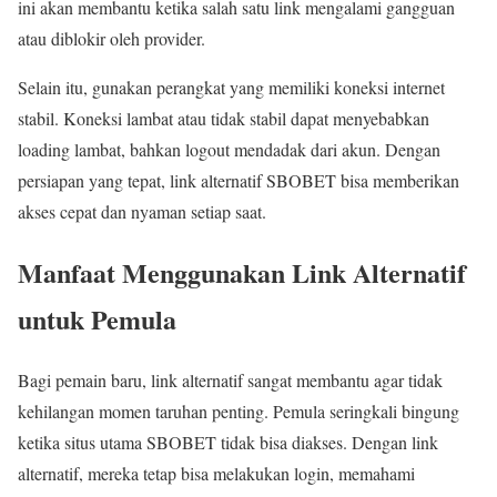
ini akan membantu ketika salah satu link mengalami gangguan
atau diblokir oleh provider.
Selain itu, gunakan perangkat yang memiliki koneksi internet
stabil. Koneksi lambat atau tidak stabil dapat menyebabkan
loading lambat, bahkan logout mendadak dari akun. Dengan
persiapan yang tepat, link alternatif SBOBET bisa memberikan
akses cepat dan nyaman setiap saat.
Manfaat Menggunakan Link Alternatif
untuk Pemula
Bagi pemain baru, link alternatif sangat membantu agar tidak
kehilangan momen taruhan penting. Pemula seringkali bingung
ketika situs utama SBOBET tidak bisa diakses. Dengan link
alternatif, mereka tetap bisa melakukan login, memahami