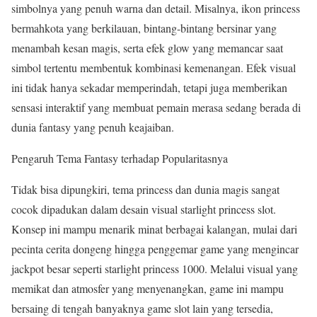
simbolnya yang penuh warna dan detail. Misalnya, ikon princess
bermahkota yang berkilauan, bintang-bintang bersinar yang
menambah kesan magis, serta efek glow yang memancar saat
simbol tertentu membentuk kombinasi kemenangan. Efek visual
ini tidak hanya sekadar memperindah, tetapi juga memberikan
sensasi interaktif yang membuat pemain merasa sedang berada di
dunia fantasy yang penuh keajaiban.
Pengaruh Tema Fantasy terhadap Popularitasnya
Tidak bisa dipungkiri, tema princess dan dunia magis sangat
cocok dipadukan dalam desain visual starlight princess slot.
Konsep ini mampu menarik minat berbagai kalangan, mulai dari
pecinta cerita dongeng hingga penggemar game yang mengincar
jackpot besar seperti starlight princess 1000. Melalui visual yang
memikat dan atmosfer yang menyenangkan, game ini mampu
bersaing di tengah banyaknya game slot lain yang tersedia,