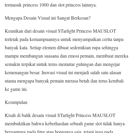
termasuk princess 1000 dan slot princess lainnya.
Mengapa Desain Visual ini Sangat Berkesan?
Keunikan dari desain visual STarlight Princess MAUSLOT
terletak pada kemampuannya untuk menyampaikan cerita tanpa
banyak kata. Setiap elemen dibuat sedemikian rupa sehingga
mampu membangun suasana dan emosi pemain, membuat mereka
semakin terpikat untuk terus memutar gulungan dan mengejar
kemenangan besar. Inovasi visual ini menjadi salah satu alasan
utama mengapa banyak pemain merasa betah dan terus kembali
ke game ini.
Kesimpulan
Kisah di balik desain visual STarlight Princess MAUSLOT
membuktikan bahwa keberhasilan sebuah game slot tidak hanya
bergantung pada fitur atau bonusnya saja, tetapi juga pada